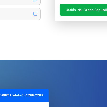
Utalás ide: Czech Republ
 SWIFT kódokról
CZEECZPP