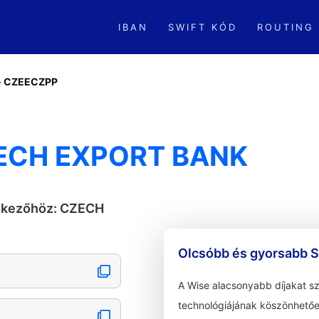
IBAN
SWIFT KÓD
ROUTING
»
CZEECZPP
ECH EXPORT BANK
etkezőhöz: CZECH
Olcsóbb és gyorsabb S
A Wise alacsonyabb díjakat s
technológiájának köszönhetőe