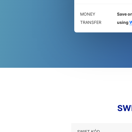
MONEY
Save on
TRANSFER
using
W
SWI
SWIFT KÓD