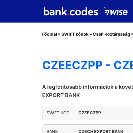
Főoldal
»
SWIFT kódok
»
Cseh Köztársaság
CZEECZPP - CZ
A legfontosabb információk a köv
EXPORT BANK
SWIFT KÓD
CZEECZPP
BANK
CZECH EXPORT BANK