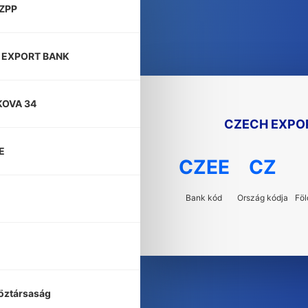
ZPP
 EXPORT BANK
KOVA 34
CZECH EXPO
E
CZEE
CZ
Bank kód
Ország kódja
Föl
öztársaság