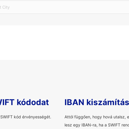
t City
WIFT kódodat
IBAN kiszámítá
a SWIFT kód érvényességét.
Attól függően, hogy hová utalsz, 
lesz egy IBAN-ra, ha a SWIFT rend