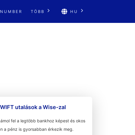
 NUMBER
TÖBB
HU
WIFT utalások a Wise-zal
zámol fel a legtöbb bankhoz képest és okos
n a pénz is gyorsabban érkezik meg.