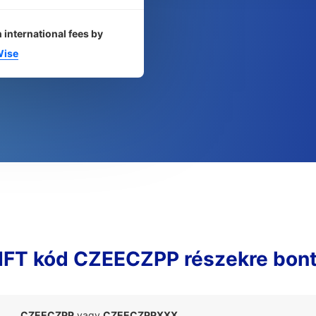
 international fees by
ise
FT kód CZEECZPP részekre bon
CZEECZPP
vagy
CZEECZPPXXX