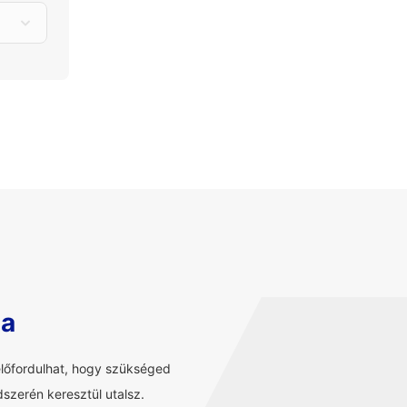
sa
előfordulhat, hogy szükséged
szerén keresztül utalsz.