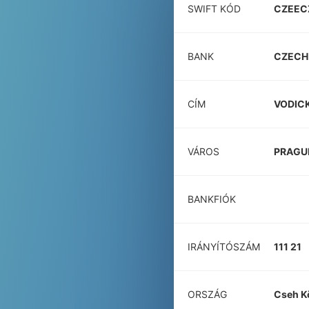
SWIFT KÓD
CZEEC
BANK
CZECH
CÍM
VODIC
VÁROS
PRAGU
BANKFIÓK
IRÁNYÍTÓSZÁM
111 21
ORSZÁG
Cseh K