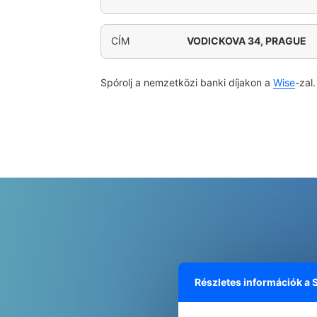
CÍM
VODICKOVA 34, PRAGUE
Spórolj a nemzetközi banki díjakon a
Wise
-zal.
Részletes információk a