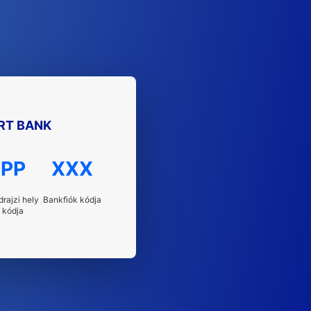
RT BANK
PP
XXX
drajzi hely
Bankfiók kódja
kódja