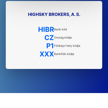
HIGHSKY BROKERS, A. S.
HIBR
Bank kód
CZ
Ország kódja
P1
Földrajzi hely kódja
XXX
Bankfiók kódja