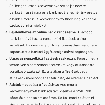
Szükséged lesz a kedvezményezett teljes nevére,
bankszámlaszámára és a bank nevére, és néhány esetben
a bank címére is. A kedvezményezettnek meg kell adnia
ezeket az információkat.
Bejelentkezés az online banki rendszerbe:
A legtöbb
bank lehetővé teszi a nemzetközi fizetések online
kezelését. Ha nem vagy biztos a folyamatban, vedd fel a
kapcsolatot a bankod ügyfélszolgálatával segítségért.
Ugrás az nemzetközi fizetések szakaszra:
Keresd meg a
webhelyen a nemzetközi fizetésekre vagy átutalásokra
vonatkozó szakaszt. Ez általában a fizetések vagy
átutalások menüpontjában található, de eltérhet a banktól.
Adatok megadása a fizetéshez:
Add meg a
kedvezményezett bank adatait, ideértve a SWIFT/BIC
kódot és a bankszámlaszámot. Be kell írnod az átutalni
kívánt összeget és kiválasztanod azt a valutát, amelyben a