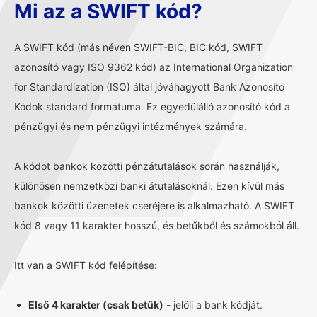
Mi az a SWIFT kód?
A SWIFT kód (más néven SWIFT-BIC, BIC kód, SWIFT
azonosító vagy ISO 9362 kód) az International Organization
for Standardization (ISO) által jóváhagyott Bank Azonosító
Kódok standard formátuma. Ez egyedülálló azonosító kód a
pénzügyi és nem pénzügyi intézmények számára.
A kódot bankok közötti pénzátutalások során használják,
különösen nemzetközi banki átutalásoknál. Ezen kívül más
bankok közötti üzenetek cseréjére is alkalmazható. A SWIFT
kód 8 vagy 11 karakter hosszú, és betűkből és számokból áll.
Itt van a SWIFT kód felépítése:
Első 4 karakter (csak betűk)
- jelöli a bank kódját.