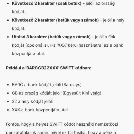
Következő 2 karakter (csak betűk)
- jelöli az ország
kódját.
Következő 2 karakter (betűk vagy számok)
- jelöli a hely
kódját.
Utolsó 3 karakter (betűk vagy számok)
- jelöli a fiók
kódját (opcionális). Ha 'XXX' kerül használatra, az a bank
központjára utal.
Például a 'BARCGB22XXX' SWIFT kódban:
BARC a bank kódját jelöli (Barclays)
GB az ország kódját jelöli (Egyesült Királyság)
22 a hely kódját jelöli
XXX a bank központjára utal.
Fontos, hogy a helyes SWIFT kódot használd nemzetközi
pénzátutalások során, mivel ez biztosítja, hogy a pénz a