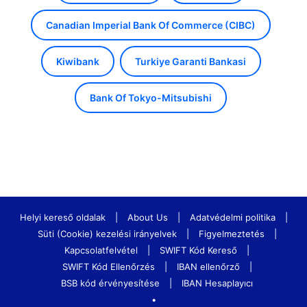
Canadian Imperial Bank Of Commerce (CIBC)
Kiwibank
Turkiye Garanti Bankasi
Bank Of Tokyo-Mitsubishi
Helyi kereső oldalak
|
About Us
|
Adatvédelmi politika
|
Süti (Cookie) kezelési irányelvek
|
Figyelmeztetés
|
Kapcsolatfelvétel
|
SWIFT Kód Kereső
|
SWIFT Kód Ellenőrzés
|
IBAN ellenőrző
|
BSB kód érvényesítése
|
IBAN Hesaplayıcı
•