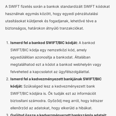
A SWIFT fizetés során a bankok standardizált SWIFT kódokat
használnak egymás között, hogy egyedi pénzátutalási
utasításokat küldjenek és fogadjanak, lehetővé téve a
biztonságos, határokon átnyúló tranzakciókat.
Ismerd fel a bankod SWIFT/BIC kódját:
A bankod
SWIFT/BIC kódja egy nemzetközi kód, amely
egyedülállóan azonosítja a bankodat. Általában
megtalálhatod ezt a kódot a bankod webhelyén vagy
felveheted a kapcsolatot az ügyfélszolgálattal.
Ismerd fel a kedvezményezett bankjának SWIFT/BIC
kódját:
Szükséged lesz a kedvezményezett bank
SWIFT/BIC kódjára is. Ők tudják ezt az információt
biztosítani számodra. Győződj meg arról, hogy kétszer
ellenőrzöd az adatokat, hogy elkerüld a hibákat.
Gyűjtsd össze a kedvezményezett bankszámla adatait: