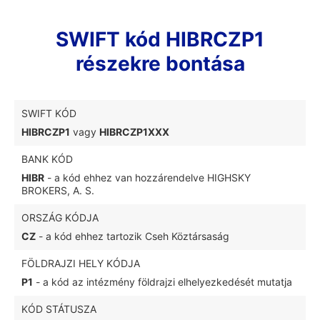
SWIFT kód HIBRCZP1
részekre bontása
SWIFT KÓD
HIBRCZP1
vagy
HIBRCZP1XXX
BANK KÓD
HIBR
- a kód ehhez van hozzárendelve HIGHSKY
BROKERS, A. S.
ORSZÁG KÓDJA
CZ
- a kód ehhez tartozik Cseh Köztársaság
FÖLDRAJZI HELY KÓDJA
P1
- a kód az intézmény földrajzi elhelyezkedését mutatja
KÓD STÁTUSZA