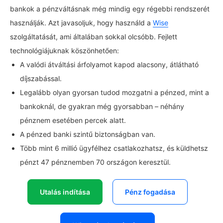
bankok a pénzváltásnak még mindig egy régebbi rendszerét
használják. Azt javasoljuk, hogy használd a
Wise
szolgáltatását, ami általában sokkal olcsóbb. Fejlett
technológiájuknak köszönhetően:
A valódi átváltási árfolyamot kapod alacsony, átlátható
díjszabással.
Legalább olyan gyorsan tudod mozgatni a pénzed, mint a
bankoknál, de gyakran még gyorsabban – néhány
pénznem esetében percek alatt.
A pénzed banki szintű biztonságban van.
Több mint 6 millió ügyfélhez csatlakozhatsz, és küldhetsz
pénzt 47 pénznemben 70 országon keresztül.
Utalás indítása
Pénz fogadása