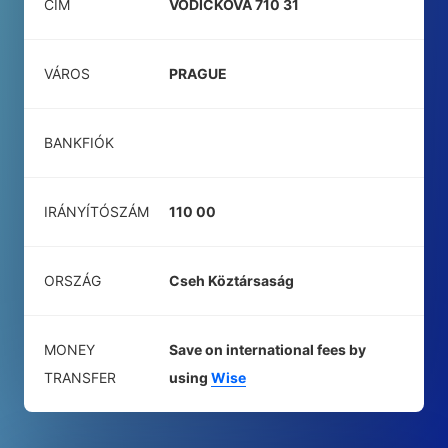
CÍM
VODICKOVA 710 31
VÁROS
PRAGUE
BANKFIÓK
IRÁNYÍTÓSZÁM
110 00
ORSZÁG
Cseh Köztársaság
MONEY
Save on international fees by
TRANSFER
using
Wise