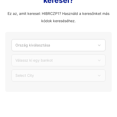
keresel?
Ez az, amit keresel: HIBRCZP1? Használd a keresőnket más
kódok kereséséhez.
Ország kiválasztása
Válassz ki egy bankot
Select City