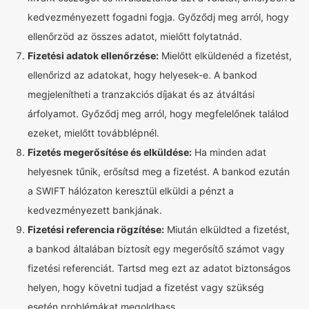
kedvezményezett fogadni fogja. Győződj meg arról, hogy
ellenőrzöd az összes adatot, mielőtt folytatnád.
Fizetési adatok ellenőrzése:
Mielőtt elküldenéd a fizetést,
ellenőrizd az adatokat, hogy helyesek-e. A bankod
megjelenítheti a tranzakciós díjakat és az átváltási
árfolyamot. Győződj meg arról, hogy megfelelőnek találod
ezeket, mielőtt továbblépnél.
Fizetés megerősítése és elküldése:
Ha minden adat
helyesnek tűnik, erősítsd meg a fizetést. A bankod ezután
a SWIFT hálózaton keresztül elküldi a pénzt a
kedvezményezett bankjának.
Fizetési referencia rögzítése:
Miután elküldted a fizetést,
a bankod általában biztosít egy megerősítő számot vagy
fizetési referenciát. Tartsd meg ezt az adatot biztonságos
helyen, hogy követni tudjad a fizetést vagy szükség
esetén problémákat megoldhass.