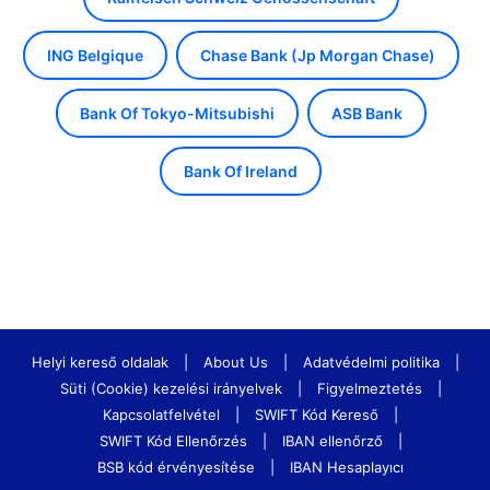
ING Belgique
Chase Bank (Jp Morgan Chase)
Bank Of Tokyo-Mitsubishi
ASB Bank
Bank Of Ireland
Helyi kereső oldalak
|
About Us
|
Adatvédelmi politika
|
Süti (Cookie) kezelési irányelvek
|
Figyelmeztetés
|
Kapcsolatfelvétel
|
SWIFT Kód Kereső
|
SWIFT Kód Ellenőrzés
|
IBAN ellenőrző
|
BSB kód érvényesítése
|
IBAN Hesaplayıcı