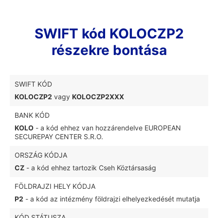
SWIFT kód KOLOCZP2
részekre bontása
SWIFT KÓD
KOLOCZP2
vagy
KOLOCZP2XXX
BANK KÓD
KOLO
- a kód ehhez van hozzárendelve EUROPEAN
SECUREPAY CENTER S.R.O.
ORSZÁG KÓDJA
CZ
- a kód ehhez tartozik Cseh Köztársaság
FÖLDRAJZI HELY KÓDJA
P2
- a kód az intézmény földrajzi elhelyezkedését mutatja
KÓD STÁTUSZA