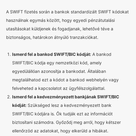
A SWIFT fizetés során a bankok standardizált SWIFT kódokat
használnak egymás között, hogy egyedi pénzátutalási
utasításokat küldjenek és fogadjanak, lehetővé téve a
biztonságos, határokon átnyúló tranzakciókat.
Ismerd fel a bankod SWIFT/BIC kódját:
A bankod
SWIFT/BIC kódja egy nemzetközi kód, amely
egyedülállóan azonosítja a bankodat. Általában
megtalálhatod ezt a kódot a bankod webhelyén vagy
felveheted a kapcsolatot az ügyfélszolgálattal.
Ismerd fel a kedvezményezett bankjának SWIFT/BIC
kódját:
Szükséged lesz a kedvezményezett bank
SWIFT/BIC kódjára is. Ők tudják ezt az információt
biztosítani számodra. Győződj meg arról, hogy kétszer
ellenőrzöd az adatokat, hogy elkerüld a hibákat.