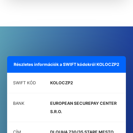
Részletes információk a SWIFT kódokról
KOLOCZP2
SWIFT KÓD
KOLOCZP2
BANK
EUROPEAN SECUREPAY CENTER
S.R.O.
CÍM
DLOUHA 730/35 STARE MESTO