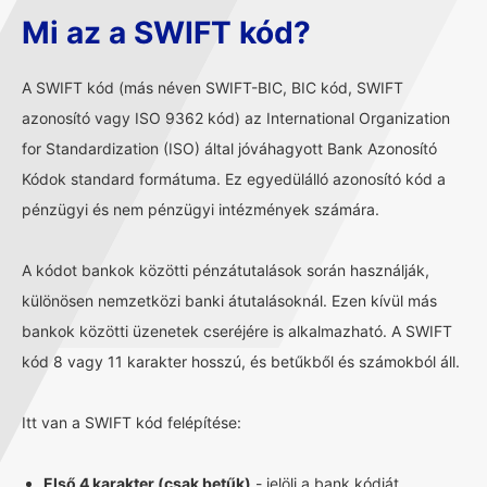
Mi az a SWIFT kód?
A SWIFT kód (más néven SWIFT-BIC, BIC kód, SWIFT
azonosító vagy ISO 9362 kód) az International Organization
for Standardization (ISO) által jóváhagyott Bank Azonosító
Kódok standard formátuma. Ez egyedülálló azonosító kód a
pénzügyi és nem pénzügyi intézmények számára.
A kódot bankok közötti pénzátutalások során használják,
különösen nemzetközi banki átutalásoknál. Ezen kívül más
bankok közötti üzenetek cseréjére is alkalmazható. A SWIFT
kód 8 vagy 11 karakter hosszú, és betűkből és számokból áll.
Itt van a SWIFT kód felépítése:
Első 4 karakter (csak betűk)
- jelöli a bank kódját.