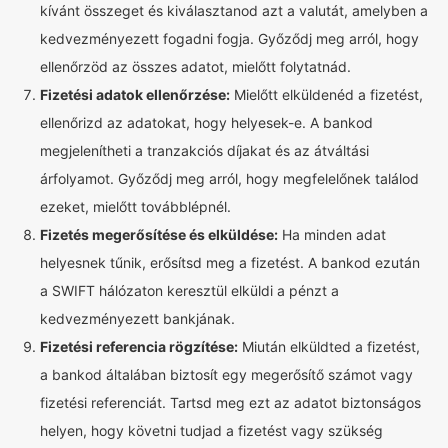
kívánt összeget és kiválasztanod azt a valutát, amelyben a
kedvezményezett fogadni fogja. Győződj meg arról, hogy
ellenőrzöd az összes adatot, mielőtt folytatnád.
Fizetési adatok ellenőrzése:
Mielőtt elküldenéd a fizetést,
ellenőrizd az adatokat, hogy helyesek-e. A bankod
megjelenítheti a tranzakciós díjakat és az átváltási
árfolyamot. Győződj meg arról, hogy megfelelőnek találod
ezeket, mielőtt továbblépnél.
Fizetés megerősítése és elküldése:
Ha minden adat
helyesnek tűnik, erősítsd meg a fizetést. A bankod ezután
a SWIFT hálózaton keresztül elküldi a pénzt a
kedvezményezett bankjának.
Fizetési referencia rögzítése:
Miután elküldted a fizetést,
a bankod általában biztosít egy megerősítő számot vagy
fizetési referenciát. Tartsd meg ezt az adatot biztonságos
helyen, hogy követni tudjad a fizetést vagy szükség