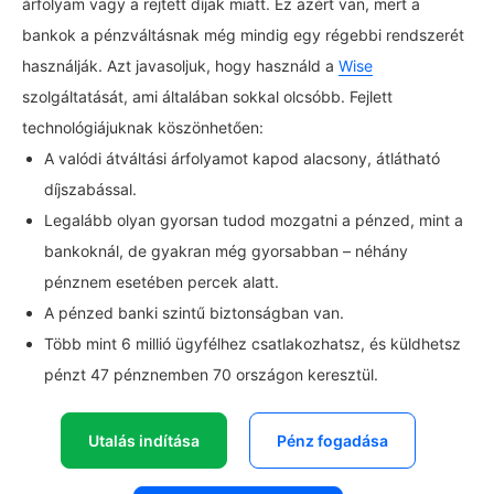
árfolyam vagy a rejtett díjak miatt. Ez azért van, mert a
bankok a pénzváltásnak még mindig egy régebbi rendszerét
használják. Azt javasoljuk, hogy használd a
Wise
szolgáltatását, ami általában sokkal olcsóbb. Fejlett
technológiájuknak köszönhetően:
A valódi átváltási árfolyamot kapod alacsony, átlátható
díjszabással.
Legalább olyan gyorsan tudod mozgatni a pénzed, mint a
bankoknál, de gyakran még gyorsabban – néhány
pénznem esetében percek alatt.
A pénzed banki szintű biztonságban van.
Több mint 6 millió ügyfélhez csatlakozhatsz, és küldhetsz
pénzt 47 pénznemben 70 országon keresztül.
Utalás indítása
Pénz fogadása