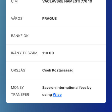
CÍM
VACLAVSKE NAMESTI 776 10
VÁROS
PRAGUE
BANKFIÓK
IRÁNYÍTÓSZÁM
110 00
ORSZÁG
Cseh Köztársaság
MONEY
Save on international fees by
TRANSFER
using
Wise