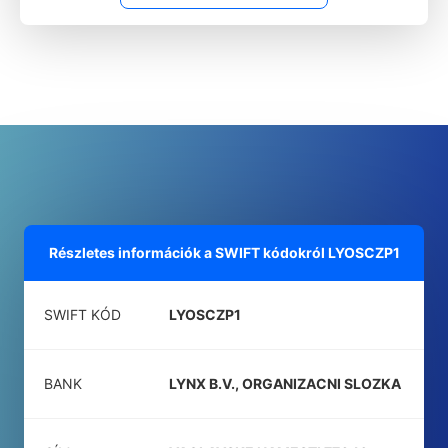
Részletes információk a SWIFT kódokról
LYOSCZP1
SWIFT KÓD
LYOSCZP1
BANK
LYNX B.V., ORGANIZACNI SLOZKA