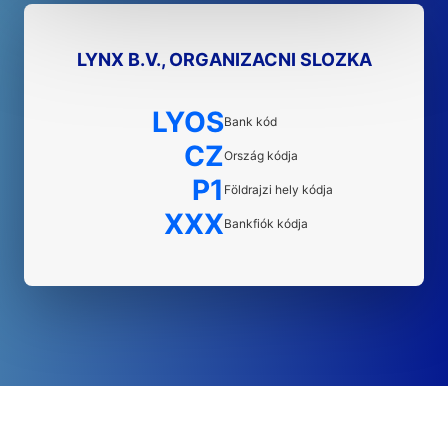
LYNX B.V., ORGANIZACNI SLOZKA
LYOS
Bank kód
CZ
Ország kódja
P1
Földrajzi hely kódja
XXX
Bankfiók kódja