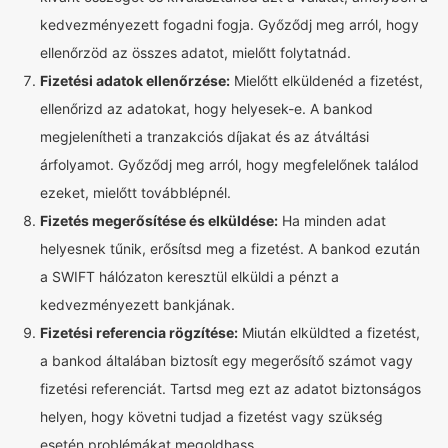
kedvezményezett fogadni fogja. Győződj meg arról, hogy
ellenőrzöd az összes adatot, mielőtt folytatnád.
Fizetési adatok ellenőrzése:
Mielőtt elküldenéd a fizetést,
ellenőrizd az adatokat, hogy helyesek-e. A bankod
megjelenítheti a tranzakciós díjakat és az átváltási
árfolyamot. Győződj meg arról, hogy megfelelőnek találod
ezeket, mielőtt továbblépnél.
Fizetés megerősítése és elküldése:
Ha minden adat
helyesnek tűnik, erősítsd meg a fizetést. A bankod ezután
a SWIFT hálózaton keresztül elküldi a pénzt a
kedvezményezett bankjának.
Fizetési referencia rögzítése:
Miután elküldted a fizetést,
a bankod általában biztosít egy megerősítő számot vagy
fizetési referenciát. Tartsd meg ezt az adatot biztonságos
helyen, hogy követni tudjad a fizetést vagy szükség
esetén problémákat megoldhass.