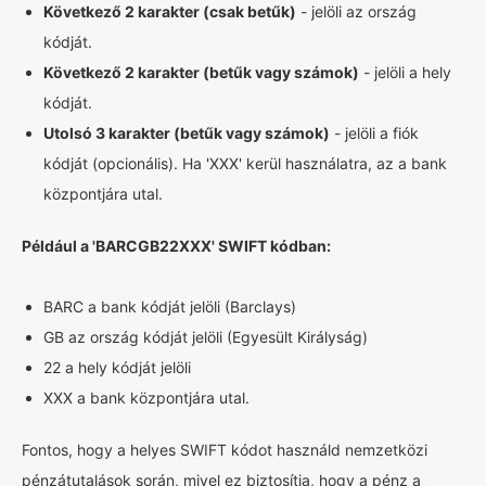
Következő 2 karakter (csak betűk)
- jelöli az ország
kódját.
Következő 2 karakter (betűk vagy számok)
- jelöli a hely
kódját.
Utolsó 3 karakter (betűk vagy számok)
- jelöli a fiók
kódját (opcionális). Ha 'XXX' kerül használatra, az a bank
központjára utal.
Például a 'BARCGB22XXX' SWIFT kódban:
BARC a bank kódját jelöli (Barclays)
GB az ország kódját jelöli (Egyesült Királyság)
22 a hely kódját jelöli
XXX a bank központjára utal.
Fontos, hogy a helyes SWIFT kódot használd nemzetközi
pénzátutalások során, mivel ez biztosítja, hogy a pénz a