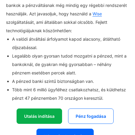
bankok a pénzváltásnak még mindig egy régebbi rendszerét
használják. Azt javasoljuk, hogy használd a
Wise
szolgáltatását, ami általában sokkal olcsóbb. Fejlett
technológiájuknak köszönhetően:
A valódi átváltási árfolyamot kapod alacsony, átlátható
díjszabással.
Legalább olyan gyorsan tudod mozgatni a pénzed, mint a
bankoknál, de gyakran még gyorsabban – néhány
pénznem esetében percek alatt.
A pénzed banki szintű biztonságban van.
Több mint 6 millió ügyfélhez csatlakozhatsz, és küldhetsz
pénzt 47 pénznemben 70 országon keresztül.
Utalás indítása
Pénz fogadása