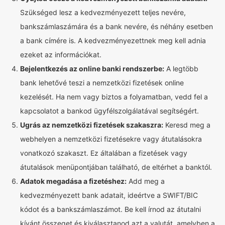
Szükséged lesz a kedvezményezett teljes nevére,
bankszámlaszámára és a bank nevére, és néhány esetben
a bank címére is. A kedvezményezettnek meg kell adnia
ezeket az információkat.
Bejelentkezés az online banki rendszerbe:
A legtöbb
bank lehetővé teszi a nemzetközi fizetések online
kezelését. Ha nem vagy biztos a folyamatban, vedd fel a
kapcsolatot a bankod ügyfélszolgálatával segítségért.
Ugrás az nemzetközi fizetések szakaszra:
Keresd meg a
webhelyen a nemzetközi fizetésekre vagy átutalásokra
vonatkozó szakaszt. Ez általában a fizetések vagy
átutalások menüpontjában található, de eltérhet a banktól.
Adatok megadása a fizetéshez:
Add meg a
kedvezményezett bank adatait, ideértve a SWIFT/BIC
kódot és a bankszámlaszámot. Be kell írnod az átutalni
kívánt összeget és kiválasztanod azt a valutát, amelyben a