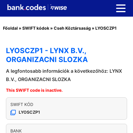
Főoldal
»
SWIFT kódok
»
Cseh Köztársaság
»
LYOSCZP1
LYOSCZP1 - LYNX B.V.,
ORGANIZACNI SLOZKA
A legfontosabb információk a következőhöz: LYNX
B.V., ORGANIZACNI SLOZKA
This SWIFT code is inactive.
SWIFT KÓD
LYOSCZP1
BANK