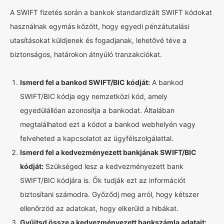
A SWIFT fizetés során a bankok standardizált SWIFT kódokat
használnak egymás között, hogy egyedi pénzátutalási
utasításokat küldjenek és fogadjanak, lehetővé téve a
biztonságos, határokon átnyúló tranzakciókat.
Ismerd fel a bankod SWIFT/BIC kódját:
A bankod
SWIFT/BIC kódja egy nemzetközi kód, amely
egyedülállóan azonosítja a bankodat. Általában
megtalálhatod ezt a kódot a bankod webhelyén vagy
felveheted a kapcsolatot az ügyfélszolgálattal.
Ismerd fel a kedvezményezett bankjának SWIFT/BIC
kódját:
Szükséged lesz a kedvezményezett bank
SWIFT/BIC kódjára is. Ők tudják ezt az információt
biztosítani számodra. Győződj meg arról, hogy kétszer
ellenőrzöd az adatokat, hogy elkerüld a hibákat.
Gyűjtsd össze a kedvezményezett bankszámla adatait: