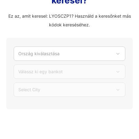
keresel?
Ez az, amit keresel: LYOSCZP1? Használd a keresőnket más
kódok kereséséhez.
Ország kiválasztása
Válassz ki egy bankot
Select City