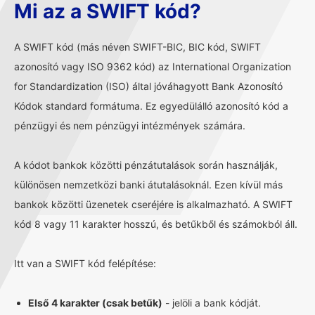
Mi az a SWIFT kód?
A SWIFT kód (más néven SWIFT-BIC, BIC kód, SWIFT
azonosító vagy ISO 9362 kód) az International Organization
for Standardization (ISO) által jóváhagyott Bank Azonosító
Kódok standard formátuma. Ez egyedülálló azonosító kód a
pénzügyi és nem pénzügyi intézmények számára.
A kódot bankok közötti pénzátutalások során használják,
különösen nemzetközi banki átutalásoknál. Ezen kívül más
bankok közötti üzenetek cseréjére is alkalmazható. A SWIFT
kód 8 vagy 11 karakter hosszú, és betűkből és számokból áll.
Itt van a SWIFT kód felépítése:
Első 4 karakter (csak betűk)
- jelöli a bank kódját.