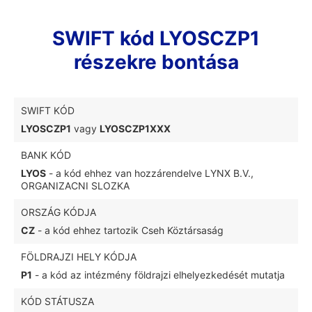
SWIFT kód LYOSCZP1
részekre bontása
SWIFT KÓD
LYOSCZP1
vagy
LYOSCZP1XXX
BANK KÓD
LYOS
- a kód ehhez van hozzárendelve LYNX B.V.,
ORGANIZACNI SLOZKA
ORSZÁG KÓDJA
CZ
- a kód ehhez tartozik Cseh Köztársaság
FÖLDRAJZI HELY KÓDJA
P1
- a kód az intézmény földrajzi elhelyezkedését mutatja
KÓD STÁTUSZA