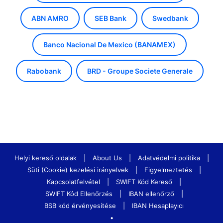
ABN AMRO
SEB Bank
Swedbank
Banco Nacional De Mexico (BANAMEX)
Rabobank
BRD - Groupe Societe Generale
Helyi kereső oldalak
|
About Us
|
Adatvédelmi politika
|
Süti (Cookie) kezelési irányelvek
|
Figyelmeztetés
|
Kapcsolatfelvétel
|
SWIFT Kód Kereső
|
SWIFT Kód Ellenőrzés
|
IBAN ellenőrző
|
BSB kód érvényesítése
|
IBAN Hesaplayıcı
•