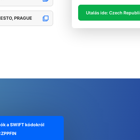
Utalás ide: Czech Republ
MESTO, PRAGUE
iók a SWIFT kódokról
ZPPFIN