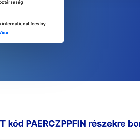
öztársaság
 international fees by
ise
T kód PAERCZPPFIN részekre bo