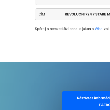
CÍM
REVOLUCNI 724 7 STARE 
Spórolj a nemzetközi banki díjakon a
Wise
-zal.
Részletes informác
PAERC