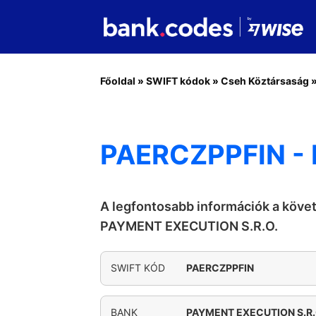
Főoldal
»
SWIFT kódok
»
Cseh Köztársaság
PAERCZPPFIN -
A legfontosabb információk a köve
PAYMENT EXECUTION S.R.O.
SWIFT KÓD
PAERCZPPFIN
BANK
PAYMENT EXECUTION S.R.