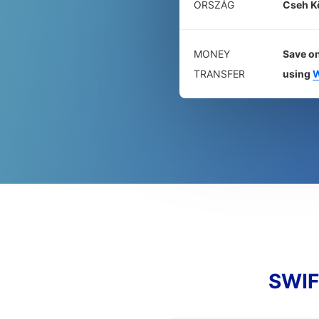
ORSZÁG
Cseh K
MONEY
Save on
TRANSFER
using
W
SWIF