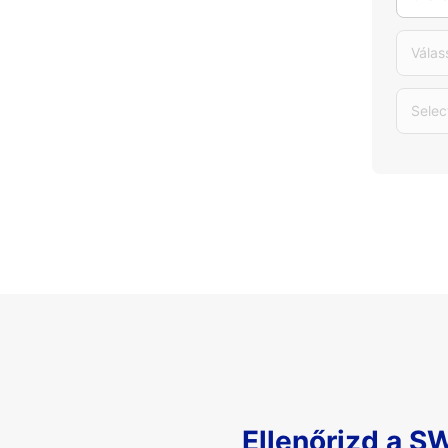
Válas
Selec
Ellenőrizd a S