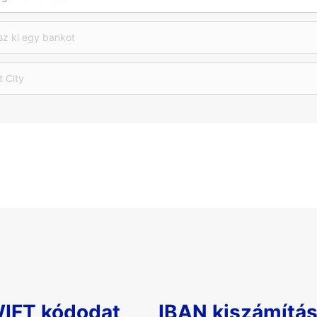
sz ki egy bankot
t City
WIFT kódodat
IBAN kiszámítá