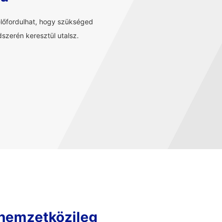
előfordulhat, hogy szükséged
szerén keresztül utalsz.
 nemzetközileg