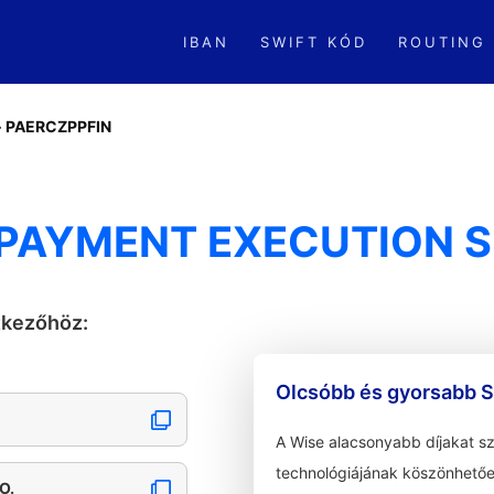
IBAN
SWIFT KÓD
ROUTING
»
PAERCZPPFIN
 PAYMENT EXECUTION S.
tkezőhöz:
Olcsóbb és gyorsabb S
A Wise alacsonyabb díjakat s
technológiájának köszönhetőe
O.