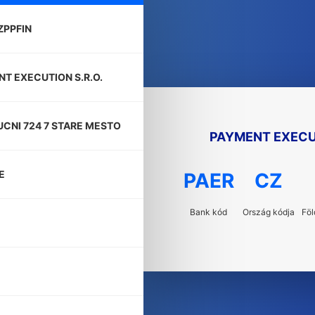
ZPPFIN
T EXECUTION S.R.O.
CNI 724 7 STARE MESTO
PAYMENT EXECUT
E
PAER
CZ
Bank kód
Ország kódja
Föl