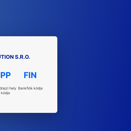
ION S.R.O.
PP
FIN
drajzi hely
Bankfiók kódja
kódja