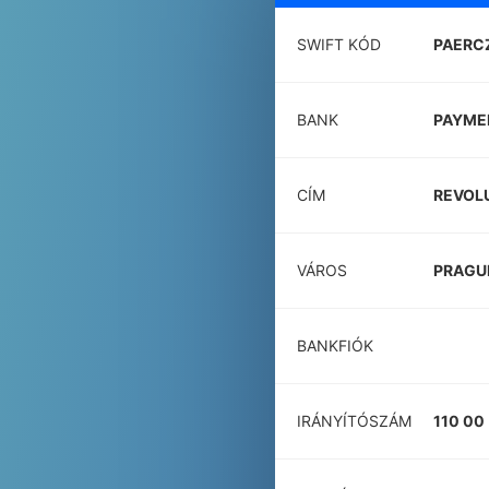
SWIFT KÓD
PAERC
BANK
PAYMEN
CÍM
REVOLU
VÁROS
PRAGU
BANKFIÓK
IRÁNYÍTÓSZÁM
110 00