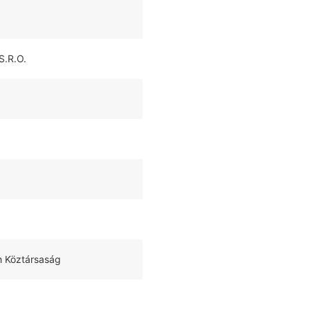
S.R.O.
h Köztársaság