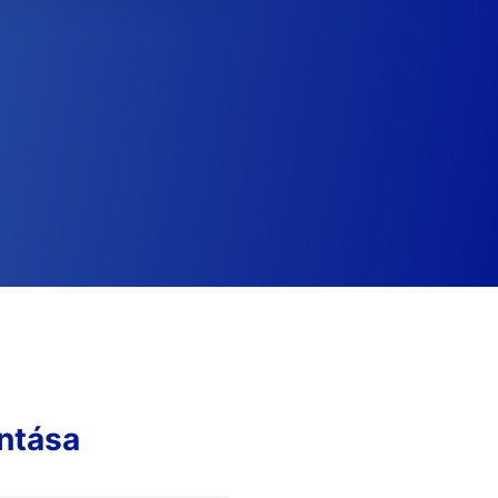
ntása