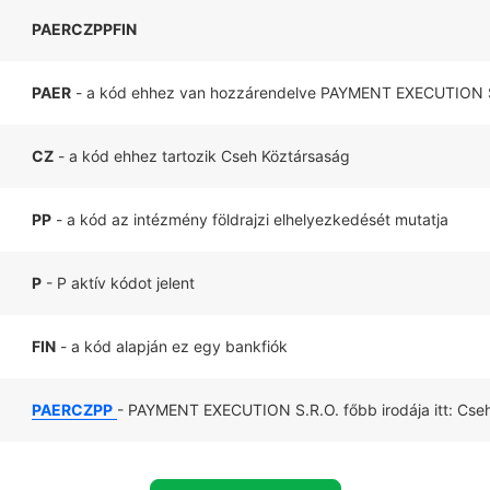
PAERCZPPFIN
PAER
- a kód ehhez van hozzárendelve PAYMENT EXECUTION 
CZ
- a kód ehhez tartozik Cseh Köztársaság
PP
- a kód az intézmény földrajzi elhelyezkedését mutatja
P
- P aktív kódot jelent
FIN
- a kód alapján ez egy bankfiók
PAERCZPP
- PAYMENT EXECUTION S.R.O. főbb irodája itt: Cse