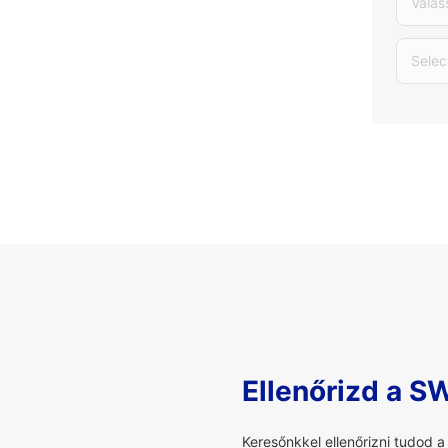
Válas
Selec
Ellenőrizd a S
Keresőnkkel ellenőrizni tudod 