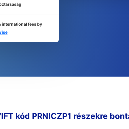
öztársaság
 international fees by
ise
IFT kód PRNICZP1 részekre bont