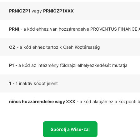
PRNICZP1
vagy
PRNICZP1XXX
PRNI
- a kód ehhez van hozzárendelve PROVENTUS FINANCE A
CZ
- a kód ehhez tartozik Cseh Köztársaság
P1
- a kód az intézmény földrajzi elhelyezkedését mutatja
1
- 1 inaktív kódot jelent
nincs hozzárendelve vagy XXX
- a kód alapján ez a központi 
Spórolj a Wise-zal