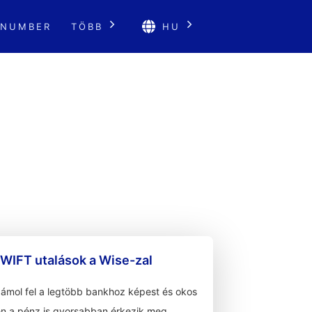
 NUMBER
TÖBB
HU
WIFT utalások a Wise-zal
zámol fel a legtöbb bankhoz képest és okos
n a pénz is gyorsabban érkezik meg.