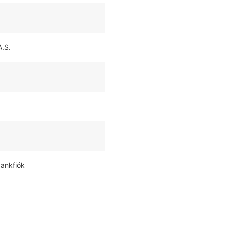
.S.
bankfiók