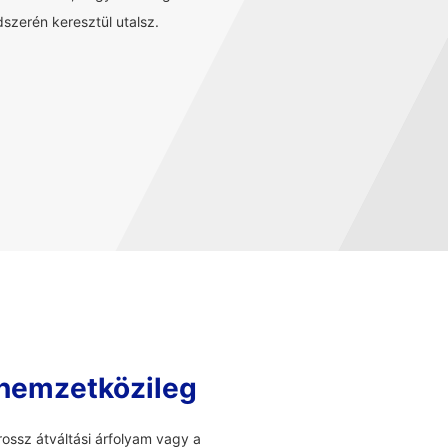
szerén keresztül utalsz.
 nemzetközileg
ossz átváltási árfolyam vagy a