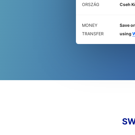
ORSZÁG
Cseh K
MONEY
Save on
TRANSFER
using
W
SW