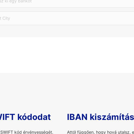
sz ki egy bankot
t City
WIFT kódodat
IBAN kiszámítá
a SWIFT kód érvényességét.
Attól függően, hogy hová utalsz, 