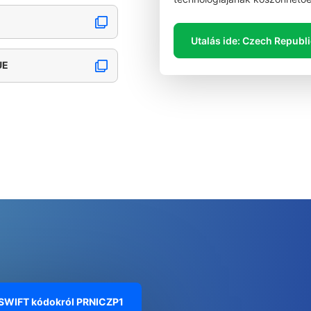
Utalás ide: Czech Republ
UE
 SWIFT kódokról
PRNICZP1