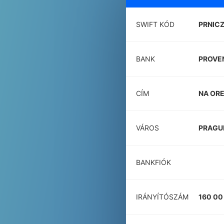
SWIFT KÓD
PRNICZ
BANK
PROVEN
CÍM
NA OR
VÁROS
PRAGU
BANKFIÓK
IRÁNYÍTÓSZÁM
160 00