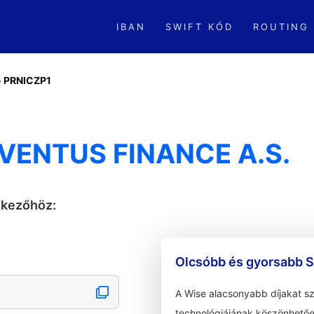
IBAN
SWIFT KÓD
ROUTING
»
PRNICZP1
VENTUS FINANCE A.S.
tkezőhöz:
Olcsóbb és gyorsabb S
A Wise alacsonyabb díjakat s
technológiájának köszönhetőe