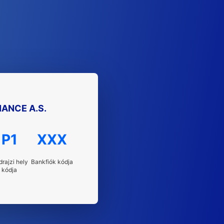
ANCE A.S.
P1
XXX
drajzi hely
Bankfiók kódja
kódja