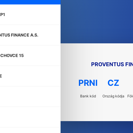
P1
TUS FINANCE A.S.
ECHOVCE 15
PROVENTUS FIN
E
PRNI
CZ
Bank kód
Ország kódja
Föl