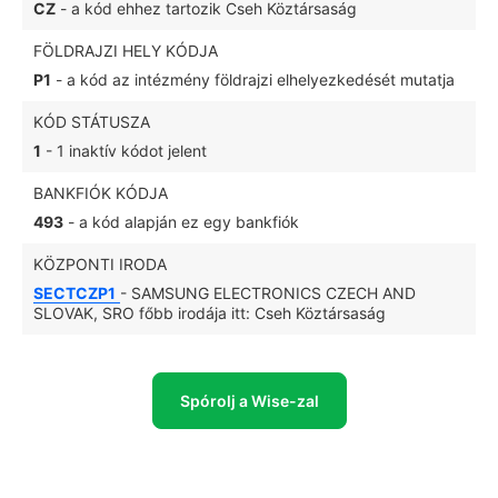
CZ
- a kód ehhez tartozik Cseh Köztársaság
FÖLDRAJZI HELY KÓDJA
P1
- a kód az intézmény földrajzi elhelyezkedését mutatja
KÓD STÁTUSZA
1
- 1 inaktív kódot jelent
BANKFIÓK KÓDJA
493
- a kód alapján ez egy bankfiók
KÖZPONTI IRODA
SECTCZP1
- SAMSUNG ELECTRONICS CZECH AND
SLOVAK, SRO főbb irodája itt: Cseh Köztársaság
Spórolj a Wise-zal