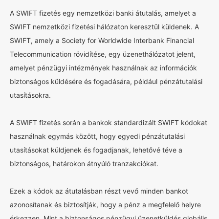
A SWIFT fizetés egy nemzetközi banki átutalás, amelyet a
SWIFT nemzetközi fizetési hálózaton keresztül küldenek. A
SWIFT, amely a Society for Worldwide Interbank Financial
Telecommunication rövidítése, egy üzenethálózatot jelent,
amelyet pénzügyi intézmények használnak az információk
biztonságos küldésére és fogadására, például pénzátutalási
utasításokra.
A SWIFT fizetés során a bankok standardizált SWIFT kódokat
használnak egymás között, hogy egyedi pénzátutalási
utasításokat küldjenek és fogadjanak, lehetővé téve a
biztonságos, határokon átnyúló tranzakciókat.
Ezek a kódok az átutalásban részt vevő minden bankot
azonosítanak és biztosítják, hogy a pénz a megfelelő helyre
érkezzen. Mint a biztonságos pénzügyi üzenetküldés globális