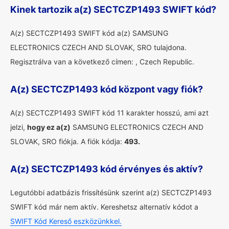
Kinek tartozik a(z) SECTCZP1493 SWIFT kód?
A(z) SECTCZP1493 SWIFT kód a(z) SAMSUNG
ELECTRONICS CZECH AND SLOVAK, SRO tulajdona.
Regisztrálva van a következő címen: , Czech Republic.
A(z) SECTCZP1493 kód központ vagy fiók?
A(z) SECTCZP1493 SWIFT kód 11 karakter hosszú, ami azt
jelzi,
hogy ez a(z)
SAMSUNG ELECTRONICS CZECH AND
SLOVAK, SRO fiókja. A fiók kódja:
493.
A(z) SECTCZP1493 kód érvényes és aktív?
Legutóbbi adatbázis frissítésünk szerint a(z) SECTCZP1493
SWIFT kód már nem aktív. Kereshetsz alternatív kódot a
SWIFT Kód Kereső eszközünkkel.