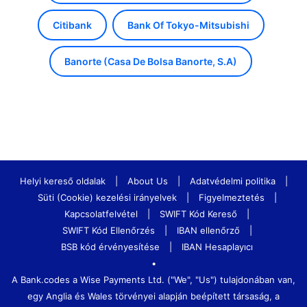
Citibank
Bank Of Tokyo-Mitsubishi
Banorte (Casa De Bolsa Banorte, S.A)
Helyi kereső oldalak
|
About Us
|
Adatvédelmi politika
|
Süti (Cookie) kezelési irányelvek
|
Figyelmeztetés
|
Kapcsolatfelvétel
|
SWIFT Kód Kereső
|
SWIFT Kód Ellenőrzés
|
IBAN ellenőrző
|
BSB kód érvényesítése
|
IBAN Hesaplayıcı
•
A Bank.codes a Wise Payments Ltd. ("We", "Us") tulajdonában van,
egy Anglia és Wales törvényei alapján beépített társaság, a