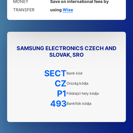
MONEY
Save on international fees by
TRANSFER
using
Wise
SAMSUNG ELECTRONICS CZECH AND
SLOVAK, SRO
SECT
Bank kód
CZ
Ország kódja
P1
Földrajzi hely kódja
493
Bankfiók kódja