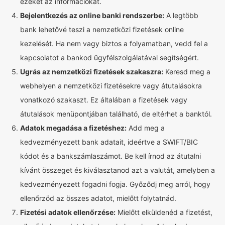
ezeket az információkat.
Bejelentkezés az online banki rendszerbe:
A legtöbb
bank lehetővé teszi a nemzetközi fizetések online
kezelését. Ha nem vagy biztos a folyamatban, vedd fel a
kapcsolatot a bankod ügyfélszolgálatával segítségért.
Ugrás az nemzetközi fizetések szakaszra:
Keresd meg a
webhelyen a nemzetközi fizetésekre vagy átutalásokra
vonatkozó szakaszt. Ez általában a fizetések vagy
átutalások menüpontjában található, de eltérhet a banktól.
Adatok megadása a fizetéshez:
Add meg a
kedvezményezett bank adatait, ideértve a SWIFT/BIC
kódot és a bankszámlaszámot. Be kell írnod az átutalni
kívánt összeget és kiválasztanod azt a valutát, amelyben a
kedvezményezett fogadni fogja. Győződj meg arról, hogy
ellenőrzöd az összes adatot, mielőtt folytatnád.
Fizetési adatok ellenőrzése:
Mielőtt elküldenéd a fizetést,