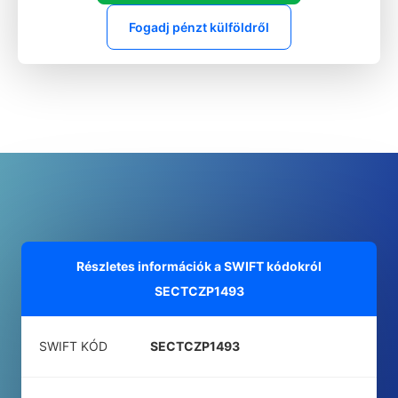
Fogadj pénzt külföldről
Részletes információk a SWIFT kódokról
SECTCZP1493
SWIFT KÓD
SECTCZP1493