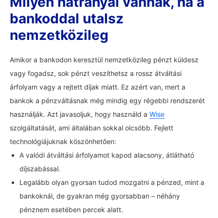
Milyen hátrányai vannak, ha a
bankoddal utalsz
nemzetközileg
Amikor a bankodon keresztül nemzetközileg pénzt küldesz
vagy fogadsz, sok pénzt veszíthetsz a rossz átváltási
árfolyam vagy a rejtett díjak miatt. Ez azért van, mert a
bankok a pénzváltásnak még mindig egy régebbi rendszerét
használják. Azt javasoljuk, hogy használd a
Wise
szolgáltatását, ami általában sokkal olcsóbb. Fejlett
technológiájuknak köszönhetően:
A valódi átváltási árfolyamot kapod alacsony, átlátható
díjszabással.
Legalább olyan gyorsan tudod mozgatni a pénzed, mint a
bankoknál, de gyakran még gyorsabban – néhány
pénznem esetében percek alatt.