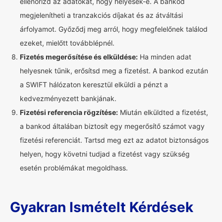
ellenőrizd az adatokat, hogy helyesek-e. A bankod
megjelenítheti a tranzakciós díjakat és az átváltási
árfolyamot. Győződj meg arról, hogy megfelelőnek találod
ezeket, mielőtt továbblépnél.
Fizetés megerősítése és elküldése:
Ha minden adat
helyesnek tűnik, erősítsd meg a fizetést. A bankod ezután
a SWIFT hálózaton keresztül elküldi a pénzt a
kedvezményezett bankjának.
Fizetési referencia rögzítése:
Miután elküldted a fizetést,
a bankod általában biztosít egy megerősítő számot vagy
fizetési referenciát. Tartsd meg ezt az adatot biztonságos
helyen, hogy követni tudjad a fizetést vagy szükség
esetén problémákat megoldhass.
Gyakran Ismételt Kérdések