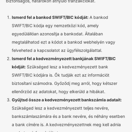
biztonságos, határokon átnyúló tranzakciókat.
Ismerd fel a bankod SWIFT/BIC kódját:
A bankod
SWIFT/BIC kódja egy nemzetközi kód, amely
egyedülállóan azonosítja a bankodat. Általában
megtalálhatod ezt a kódot a bankod webhelyén vagy
felveheted a kapcsolatot az ügyfélszolgálattal.
Ismerd fel a kedvezményezett bankjának SWIFT/BIC
kódját:
Szükséged lesz a kedvezményezett bank
SWIFT/BIC kódjára is. Ők tudják ezt az információt
biztosítani számodra. Győződj meg arról, hogy kétszer
ellenőrzöd az adatokat, hogy elkerüld a hibákat.
Gyűjtsd össze a kedvezményezett bankszámla adatait:
Szükséged lesz a kedvezményezett teljes nevére,
bankszámlaszámára és a bank nevére, és néhány esetben
a bank címére is. A kedvezményezettnek meg kell adnia