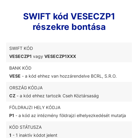
SWIFT kód VESECZP1
részekre bontása
SWIFT KÓD
VESECZP1
vagy
VESECZP1XXX
BANK KÓD
VESE
- a kód ehhez van hozzárendelve BCRL, S.R.O.
ORSZÁG KÓDJA
CZ
- a kód ehhez tartozik Cseh Köztársaság
FÖLDRAJZI HELY KÓDJA
P1
- a kód az intézmény földrajzi elhelyezkedését mutatja
KÓD STÁTUSZA
1
- 1 inaktív kódot jelent