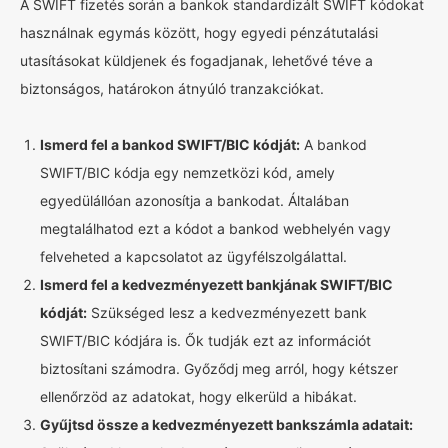
A SWIFT fizetés során a bankok standardizált SWIFT kódokat
használnak egymás között, hogy egyedi pénzátutalási
utasításokat küldjenek és fogadjanak, lehetővé téve a
biztonságos, határokon átnyúló tranzakciókat.
Ismerd fel a bankod SWIFT/BIC kódját:
A bankod
SWIFT/BIC kódja egy nemzetközi kód, amely
egyedülállóan azonosítja a bankodat. Általában
megtalálhatod ezt a kódot a bankod webhelyén vagy
felveheted a kapcsolatot az ügyfélszolgálattal.
Ismerd fel a kedvezményezett bankjának SWIFT/BIC
kódját:
Szükséged lesz a kedvezményezett bank
SWIFT/BIC kódjára is. Ők tudják ezt az információt
biztosítani számodra. Győződj meg arról, hogy kétszer
ellenőrzöd az adatokat, hogy elkerüld a hibákat.
Gyűjtsd össze a kedvezményezett bankszámla adatait: