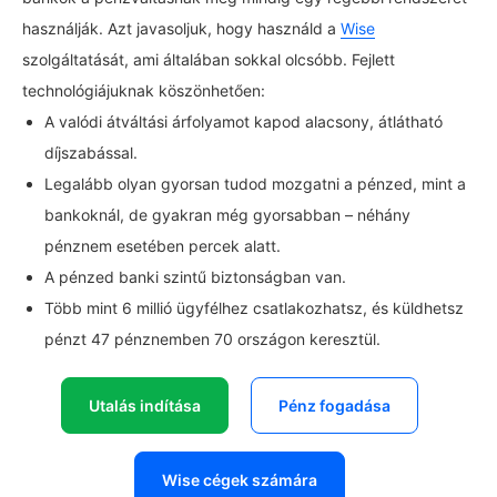
használják. Azt javasoljuk, hogy használd a
Wise
szolgáltatását, ami általában sokkal olcsóbb. Fejlett
technológiájuknak köszönhetően:
A valódi átváltási árfolyamot kapod alacsony, átlátható
díjszabással.
Legalább olyan gyorsan tudod mozgatni a pénzed, mint a
bankoknál, de gyakran még gyorsabban – néhány
pénznem esetében percek alatt.
A pénzed banki szintű biztonságban van.
Több mint 6 millió ügyfélhez csatlakozhatsz, és küldhetsz
pénzt 47 pénznemben 70 országon keresztül.
Utalás indítása
Pénz fogadása
Wise cégek számára