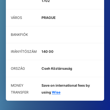
1702
VÁROS
PRAGUE
BANKFIÓK
IRÁNYÍTÓSZÁM
140 00
ORSZÁG
Cseh Köztársaság
MONEY
Save on international fees by
TRANSFER
using
Wise