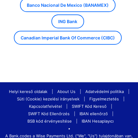
Banco Nacional De Mexico (BANAMEX)
ING Bank
Canadian Imperial Bank Of Commerce (CIBC)
Helyi kereső oldalak
|
About Us
|
Adatvédelmi politika
|
Süti (Cookie) kezelési irányelvek
|
Figyelmeztetés
|
Kapcsolatfelvétel
|
SWIFT Kód Kereső
|
SWIFT Kód Ellenőrzés
|
IBAN ellenőrző
|
BSB kód érvényesítése
|
IBAN Hesaplayıcı
•
A Bank.codes a Wise Payments Ltd. ("We", "Us") tulajdonában van,