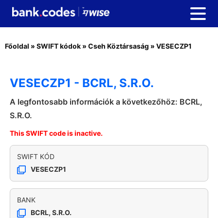
Főoldal
»
SWIFT kódok
»
Cseh Köztársaság
»
VESECZP1
VESECZP1 - BCRL, S.R.O.
A legfontosabb információk a következőhöz: BCRL,
S.R.O.
This SWIFT code is inactive.
SWIFT KÓD
VESECZP1
BANK
BCRL, S.R.O.