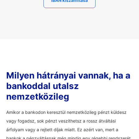
IBAN kiszámítása
Milyen hátrányai vannak, ha a
bankoddal utalsz
nemzetközileg
Amikor a bankodon keresztül nemzetközileg pénzt küldesz
vagy fogadsz, sok pénzt veszíthetsz a rossz átváltási
árfolyam vagy a rejtett díjak miatt. Ez azért van, mert a
bankok a pénzváltásnak még mindig egy régebbi rendszerét