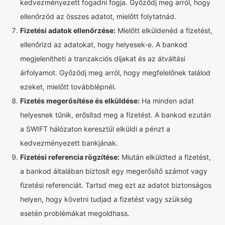
kedvezményezett fogadni fogja. Győződj meg arról, hogy
ellenőrzöd az összes adatot, mielőtt folytatnád.
Fizetési adatok ellenőrzése:
Mielőtt elküldenéd a fizetést,
ellenőrizd az adatokat, hogy helyesek-e. A bankod
megjelenítheti a tranzakciós díjakat és az átváltási
árfolyamot. Győződj meg arról, hogy megfelelőnek találod
ezeket, mielőtt továbblépnél.
Fizetés megerősítése és elküldése:
Ha minden adat
helyesnek tűnik, erősítsd meg a fizetést. A bankod ezután
a SWIFT hálózaton keresztül elküldi a pénzt a
kedvezményezett bankjának.
Fizetési referencia rögzítése:
Miután elküldted a fizetést,
a bankod általában biztosít egy megerősítő számot vagy
fizetési referenciát. Tartsd meg ezt az adatot biztonságos
helyen, hogy követni tudjad a fizetést vagy szükség
esetén problémákat megoldhass.