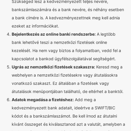
Szükséged lesz a kedvezményezett teljes nevére,
bankszámlaszámára és a bank nevére, és néhány esetben
a bank címére is. A kedvezményezettnek meg kell adnia
ezeket az információkat.
Bejelentkezés az online banki rendszerbe:
A legtöbb
bank lehetővé teszi a nemzetközi fizetések online
kezelését. Ha nem vagy biztos a folyamatban, vedd fel a
kapcsolatot a bankod ügyfélszolgálatával segítségért.
Ugrás az nemzetközi fizetések szakaszra:
Keresd meg a
webhelyen a nemzetközi fizetésekre vagy átutalásokra
vonatkozó szakaszt. Ez általában a fizetések vagy
átutalások menüpontjában található, de eltérhet a banktól.
Adatok megadása a fizetéshez:
Add meg a
kedvezményezett bank adatait, ideértve a SWIFT/BIC
kódot és a bankszámlaszámot. Be kell írnod az átutalni
kívánt összeget és kiválasztanod azt a valutát, amelyben a