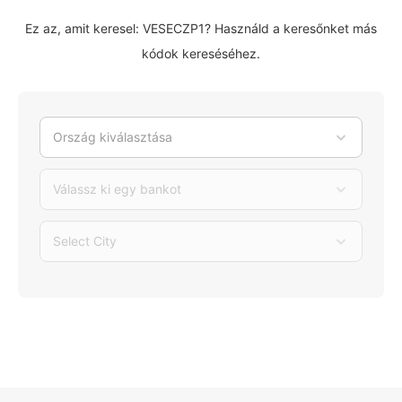
Ez az, amit keresel: VESECZP1? Használd a keresőnket más
kódok kereséséhez.
Ország kiválasztása
Válassz ki egy bankot
Select City