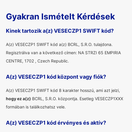
Gyakran Ismételt Kérdések
Kinek tartozik a(z) VESECZP1 SWIFT kód?
A(z) VESECZP1 SWIFT kód a(z) BCRL, S.R.O. tulajdona.
Regisztrálva van a következő címen: NA STRZI 65 EMPIRIA
CENTRE, 1702 , Czech Republic.
A(z) VESECZP1 kód központ vagy fiók?
A(z) VESECZP1 SWIFT kód 8 karakter hosszú, ami azt jelzi,
hogy ez a(z)
BCRL, S.R.O. központja. Esetleg VESECZP1XXX
formában is találkozhatsz vele.
A(z) VESECZP1 kód érvényes és aktív?