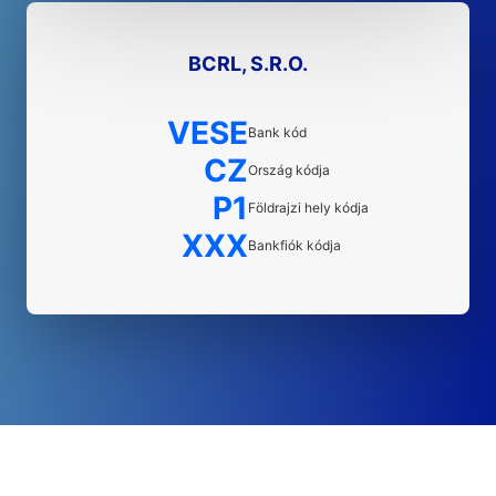
BCRL, S.R.O.
VESE
Bank kód
CZ
Ország kódja
P1
Földrajzi hely kódja
XXX
Bankfiók kódja