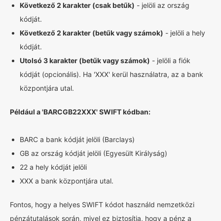
Következő 2 karakter (csak betűk)
- jelöli az ország
kódját.
Következő 2 karakter (betűk vagy számok)
- jelöli a hely
kódját.
Utolsó 3 karakter (betűk vagy számok)
- jelöli a fiók
kódját (opcionális). Ha 'XXX' kerül használatra, az a bank
központjára utal.
Például a 'BARCGB22XXX' SWIFT kódban:
BARC a bank kódját jelöli (Barclays)
GB az ország kódját jelöli (Egyesült Királyság)
22 a hely kódját jelöli
XXX a bank központjára utal.
Fontos, hogy a helyes SWIFT kódot használd nemzetközi
pénzátutalások során, mivel ez biztosítja, hogy a pénz a