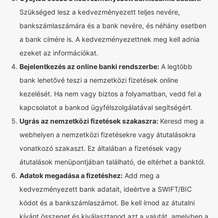
Szükséged lesz a kedvezményezett teljes nevére,
bankszámlaszámára és a bank nevére, és néhány esetben
a bank címére is. A kedvezményezettnek meg kell adnia
ezeket az információkat.
Bejelentkezés az online banki rendszerbe:
A legtöbb
bank lehetővé teszi a nemzetközi fizetések online
kezelését. Ha nem vagy biztos a folyamatban, vedd fel a
kapcsolatot a bankod ügyfélszolgálatával segítségért.
Ugrás az nemzetközi fizetések szakaszra:
Keresd meg a
webhelyen a nemzetközi fizetésekre vagy átutalásokra
vonatkozó szakaszt. Ez általában a fizetések vagy
átutalások menüpontjában található, de eltérhet a banktól.
Adatok megadása a fizetéshez:
Add meg a
kedvezményezett bank adatait, ideértve a SWIFT/BIC
kódot és a bankszámlaszámot. Be kell írnod az átutalni
kívánt összeget és kiválasztanod azt a valutát, amelyben a