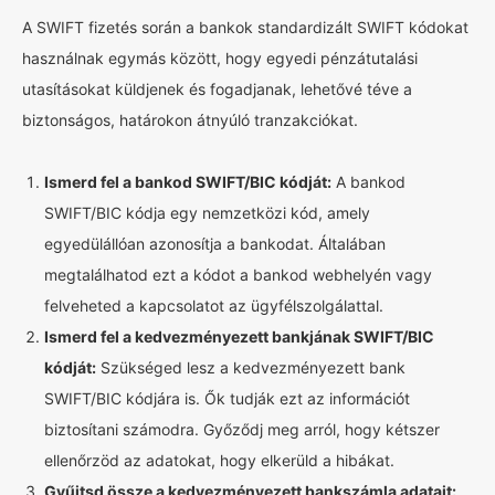
A SWIFT fizetés során a bankok standardizált SWIFT kódokat
használnak egymás között, hogy egyedi pénzátutalási
utasításokat küldjenek és fogadjanak, lehetővé téve a
biztonságos, határokon átnyúló tranzakciókat.
Ismerd fel a bankod SWIFT/BIC kódját:
A bankod
SWIFT/BIC kódja egy nemzetközi kód, amely
egyedülállóan azonosítja a bankodat. Általában
megtalálhatod ezt a kódot a bankod webhelyén vagy
felveheted a kapcsolatot az ügyfélszolgálattal.
Ismerd fel a kedvezményezett bankjának SWIFT/BIC
kódját:
Szükséged lesz a kedvezményezett bank
SWIFT/BIC kódjára is. Ők tudják ezt az információt
biztosítani számodra. Győződj meg arról, hogy kétszer
ellenőrzöd az adatokat, hogy elkerüld a hibákat.
Gyűjtsd össze a kedvezményezett bankszámla adatait: