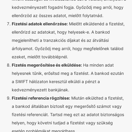
kedvezményezett fogadni fogja. Győződj meg arról, hogy
ellenőrzöd az összes adatot, mielőtt folytatnád.
Fizetési adatok ellenőrzése:
Mielőtt elküldenéd a fizetést,
ellenőrizd az adatokat, hogy helyesek-e. A bankod
megjelenítheti a tranzakciós díjakat és az átváltási
árfolyamot. Győződj meg arról, hogy megfelelőnek találod
ezeket, mielőtt továbblépnél.
Fizetés megerősítése és elküldése:
Ha minden adat
helyesnek tűnik, erősítsd meg a fizetést. A bankod ezután
a SWIFT hálózaton keresztül elküldi a pénzt a
kedvezményezett bankjának.
Fizetési referencia rögzítése:
Miután elküldted a fizetést,
a bankod általában biztosít egy megerősítő számot vagy
fizetési referenciát. Tartsd meg ezt az adatot biztonságos
helyen, hogy követni tudjad a fizetést vagy szükség
esetén problémákat megoldhass.