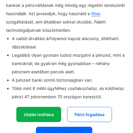
bankok a pénzváltásnak még mindig egy régebbi rendszerét
használják. Azt javasoljuk, hogy használd a
Wise
szolgáltatását, ami általában sokkal olcsóbb. Fejlett
technológiájuknak köszönhetően:
A valódi átváltási árfolyamot kapod alacsony, átlátható
díjszabással.
Legalább olyan gyorsan tudod mozgatni a pénzed, mint a
bankoknál, de gyakran még gyorsabban – néhány
pénznem esetében percek alatt.
A pénzed banki szintű biztonságban van.
Több mint 6 millió ügyfélhez csatlakozhatsz, és küldhetsz
pénzt 47 pénznemben 70 országon keresztül.
Utalás indítása
Pénz fogadása