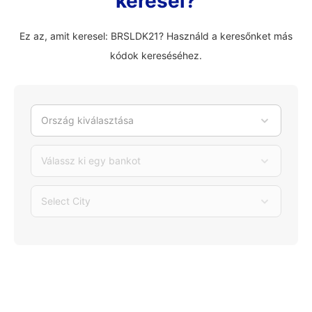
keresel?
Ez az, amit keresel: BRSLDK21? Használd a keresőnket más
kódok kereséséhez.
Ország kiválasztása
Válassz ki egy bankot
Select City