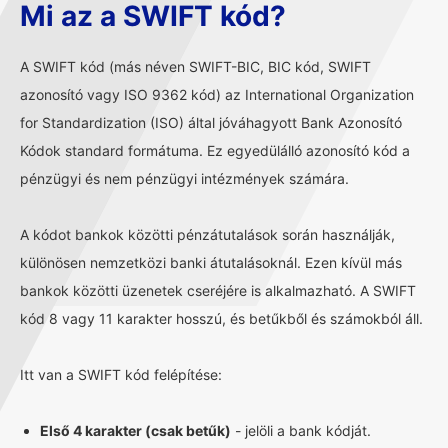
Mi az a SWIFT kód?
A SWIFT kód (más néven SWIFT-BIC, BIC kód, SWIFT
azonosító vagy ISO 9362 kód) az International Organization
for Standardization (ISO) által jóváhagyott Bank Azonosító
Kódok standard formátuma. Ez egyedülálló azonosító kód a
pénzügyi és nem pénzügyi intézmények számára.
A kódot bankok közötti pénzátutalások során használják,
különösen nemzetközi banki átutalásoknál. Ezen kívül más
bankok közötti üzenetek cseréjére is alkalmazható. A SWIFT
kód 8 vagy 11 karakter hosszú, és betűkből és számokból áll.
Itt van a SWIFT kód felépítése:
Első 4 karakter (csak betűk)
- jelöli a bank kódját.