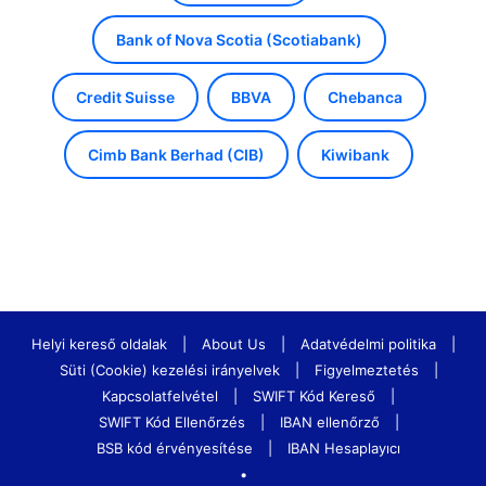
Bank of Nova Scotia (Scotiabank)
Credit Suisse
BBVA
Chebanca
Cimb Bank Berhad (CIB)
Kiwibank
Helyi kereső oldalak
|
About Us
|
Adatvédelmi politika
|
Süti (Cookie) kezelési irányelvek
|
Figyelmeztetés
|
Kapcsolatfelvétel
|
SWIFT Kód Kereső
|
SWIFT Kód Ellenőrzés
|
IBAN ellenőrző
|
BSB kód érvényesítése
|
IBAN Hesaplayıcı
•