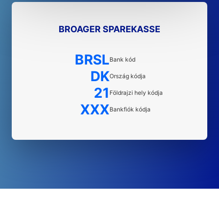
BROAGER SPAREKASSE
BRSL
Bank kód
DK
Ország kódja
21
Földrajzi hely kódja
XXX
Bankfiók kódja