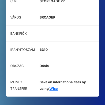
CÍM
STOREGADE 27
VÁROS
BROAGER
BANKFIÓK
IRÁNYÍTÓSZÁM
6310
ORSZÁG
Dánia
MONEY
Save on international fees by
TRANSFER
using
Wise