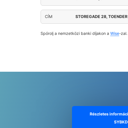
CÍM
STOREGADE 28, TOENDER
Spórolj a nemzetközi banki díjakon a
Wise
-zal.
Részletes informác
SYBKD