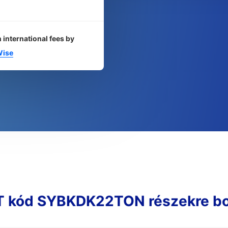
 international fees by
ise
 kód SYBKDK22TON részekre b