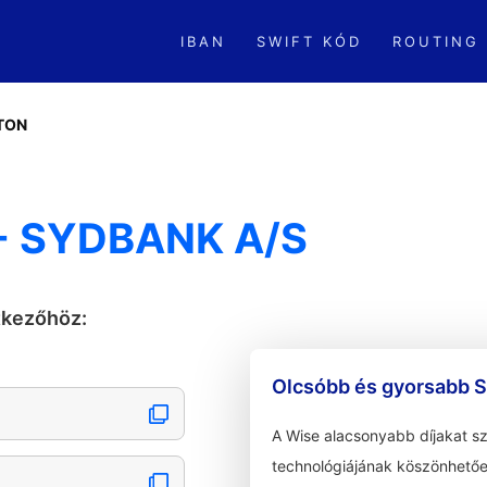
IBAN
SWIFT KÓD
ROUTING
TON
- SYDBANK A/S
tkezőhöz:
Olcsóbb és gyorsabb S
A Wise alacsonyabb díjakat s
technológiájának köszönhetőe