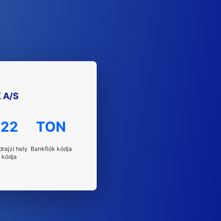
 A/S
22
TON
drajzi hely
Bankfiók kódja
kódja