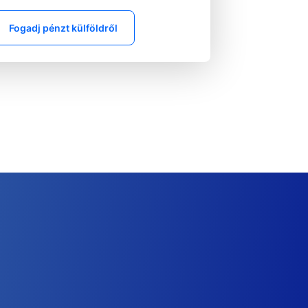
Fogadj pénzt külföldről