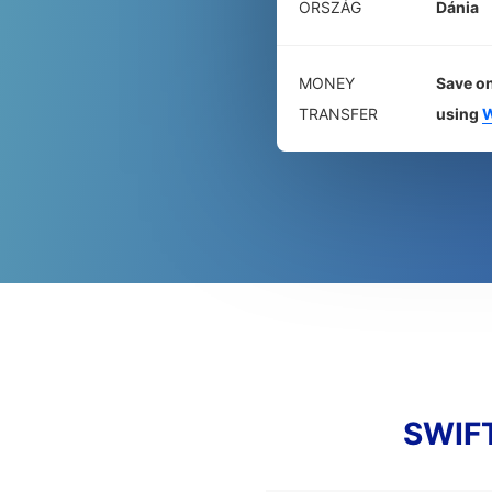
ORSZÁG
Dánia
MONEY
Save on
TRANSFER
using
W
SWIFT