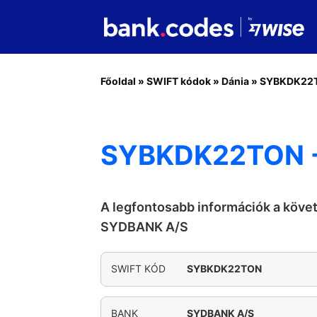
Főoldal
»
SWIFT kódok
»
Dánia
»
SYBKDK22
SYBKDK22TON 
A legfontosabb információk a köve
SYDBANK A/S
SWIFT KÓD
SYBKDK22TON
BANK
SYDBANK A/S