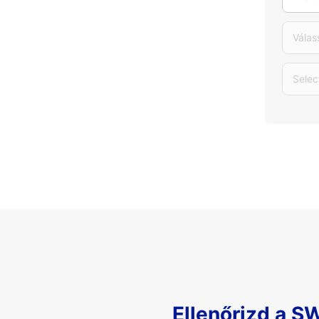
Válas
Selec
Ellenőrizd a S