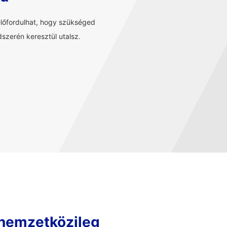
előfordulhat, hogy szükséged
szerén keresztül utalsz.
 nemzetközileg