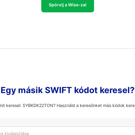
Spórolj a Wise-zal
Egy másik SWIFT kódot keresel?
amit keresel: SYBKDK22TON? Használd a keresőnket más kódok kere
g kiválasztása