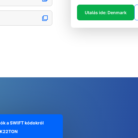
Utalás ide: Denmark
iók a SWIFT kódokról
K22TON