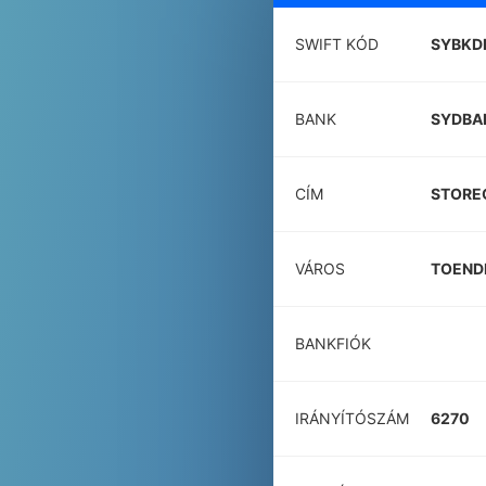
SWIFT KÓD
SYBKD
BANK
SYDBA
CÍM
STORE
VÁROS
TOEND
BANKFIÓK
IRÁNYÍTÓSZÁM
6270