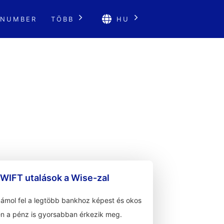
 NUMBER
TÖBB
HU
WIFT utalások a Wise-zal
zámol fel a legtöbb bankhoz képest és okos
n a pénz is gyorsabban érkezik meg.