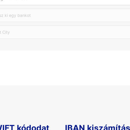
sz ki egy bankot
t City
WIFT kódodat
IBAN kiszámítá