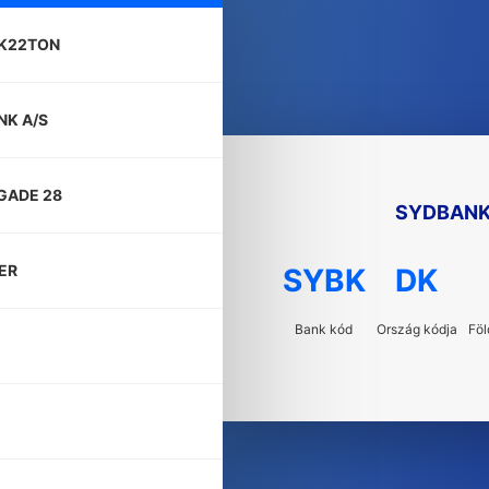
K22TON
NK A/S
GADE 28
SYDBANK
ER
SYBK
DK
Bank kód
Ország kódja
Föl