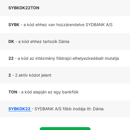
SYBKDK22TON
SYBK
- a kód ehhez van hozzárendelve SYDBANK A/S
DK
- a kód ehhez tartozik Dánia
22
- a kód az intézmény földrajzi elhelyezkedését mutatja
2
- 2 aktív kódot jelent
TON
- a kód alapján ez egy bankfiók
SYBKDK22
- SYDBANK A/S főbb irodája itt: Dánia