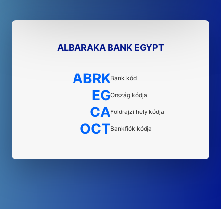
ALBARAKA BANK EGYPT
ABRK
Bank kód
EG
Ország kódja
CA
Földrajzi hely kódja
OCT
Bankfiók kódja