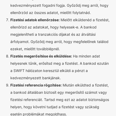
kedvezményezett fogadni fogja. Győződj meg arról, hogy
ellenőrzöd az összes adatot, mielőtt folytatnád.
Fizetési adatok ellenőrzése:
Mielőtt elküldenéd a fizetést,
ellenőrizd az adatokat, hogy helyesek-e. A bankod
megjelenítheti a tranzakciós díjakat és az átváltási
árfolyamot. Győződj meg arról, hogy megfelelőnek találod
ezeket, mielőtt továbblépnél.
Fizetés megerősítése és elküldése:
Ha minden adat
helyesnek tűnik, erősítsd meg a fizetést. A bankod ezután
a SWIFT hálózaton keresztül elküldi a pénzt a
kedvezményezett bankjának.
Fizetési referencia rögzítése:
Miután elküldted a fizetést,
a bankod általában biztosít egy megerősítő számot vagy
fizetési referenciát. Tartsd meg ezt az adatot biztonságos
helyen, hogy követni tudjad a fizetést vagy szükség
esetén problémákat megoldhass.