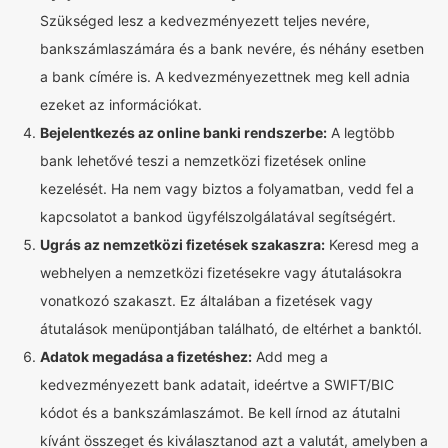
Szükséged lesz a kedvezményezett teljes nevére,
bankszámlaszámára és a bank nevére, és néhány esetben
a bank címére is. A kedvezményezettnek meg kell adnia
ezeket az információkat.
Bejelentkezés az online banki rendszerbe:
A legtöbb
bank lehetővé teszi a nemzetközi fizetések online
kezelését. Ha nem vagy biztos a folyamatban, vedd fel a
kapcsolatot a bankod ügyfélszolgálatával segítségért.
Ugrás az nemzetközi fizetések szakaszra:
Keresd meg a
webhelyen a nemzetközi fizetésekre vagy átutalásokra
vonatkozó szakaszt. Ez általában a fizetések vagy
átutalások menüpontjában található, de eltérhet a banktól.
Adatok megadása a fizetéshez:
Add meg a
kedvezményezett bank adatait, ideértve a SWIFT/BIC
kódot és a bankszámlaszámot. Be kell írnod az átutalni
kívánt összeget és kiválasztanod azt a valutát, amelyben a