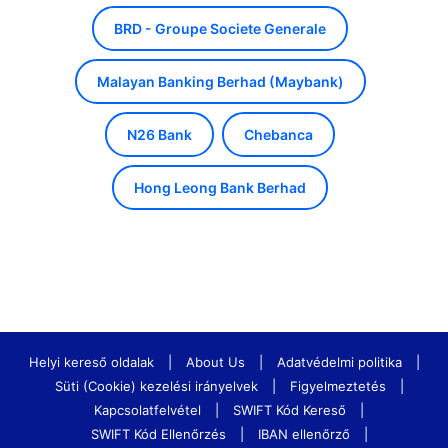
BRD - Groupe Societe Generale
Malayan Banking Berhad (Maybank)
N26 Bank
Chebanca
Hong Leong Bank Berhad
Helyi kereső oldalak
|
About Us
|
Adatvédelmi politika
|
Süti (Cookie) kezelési irányelvek
|
Figyelmeztetés
|
Kapcsolatfelvétel
|
SWIFT Kód Kereső
|
SWIFT Kód Ellenőrzés
|
IBAN ellenőrző
|