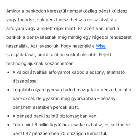
Amikor a bankodon keresztül nemzetközileg pénzt küldesz
vagy fogadsz, sok pénzt veszíthetsz a rossz átváltási
árfolyam vagy a rejtett díjak miatt. Ez azért van, mert a
bankok a pénzváltásnak még mindig egy régebbi rendszerét
használják. Azt javasoljuk, hogy használd a
Wise
szolgáltatását, ami általában sokkal olcsóbb. Fejlett
technológiájuknak köszönhetően:
A valódi átváltási árfolyamot kapod alacsony, átlátható
díjszabással.
Legalább olyan gyorsan tudod mozgatni a pénzed, mint a
bankoknál, de gyakran még gyorsabban – néhány
pénznem esetében percek alatt.
A pénzed banki szintű biztonságban van.
Több mint 6 millió ügyfélhez csatlakozhatsz, és küldhetsz
pénzt 47 pénznemben 70 országon keresztül.