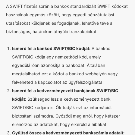
A SWIFT fizetés során a bankok standardizált SWIFT kódokat
használnak egymás között, hogy egyedi pénzátutalási
utasításokat küldjenek és fogadjanak, lehetővé téve a
biztonságos, határokon átnyúló tranzakciókat.
Ismerd fel a bankod SWIFT/BIC kódját:
A bankod
SWIFT/BIC kódja egy nemzetközi kód, amely
egyedülállóan azonosítja a bankodat. Általában
megtalálhatod ezt a kódot a bankod webhelyén vagy
felveheted a kapcsolatot az ügyfélszolgálattal.
Ismerd fel a kedvezményezett bankjának SWIFT/BIC
kódját:
Szükséged lesz a kedvezményezett bank
SWIFT/BIC kódjára is. Ők tudják ezt az információt
biztosítani számodra. Győződj meg arról, hogy kétszer
ellenőrzöd az adatokat, hogy elkerüld a hibákat.
Gyűjtsd össze a kedvezményezett bankszámla adatait: