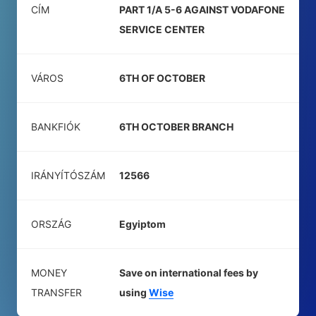
CÍM
PART 1/A 5-6 AGAINST VODAFONE
SERVICE CENTER
VÁROS
6TH OF OCTOBER
BANKFIÓK
6TH OCTOBER BRANCH
IRÁNYÍTÓSZÁM
12566
ORSZÁG
Egyiptom
MONEY
Save on international fees by
TRANSFER
using
Wise