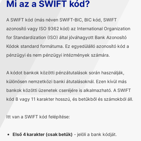
Mi az a SWIFT kód?
A SWIFT kód (más néven SWIFT-BIC, BIC kód, SWIFT
azonosító vagy ISO 9362 kód) az International Organization
for Standardization (ISO) által jóváhagyott Bank Azonosító
Kódok standard formátuma. Ez egyedülálló azonosító kód a
pénzügyi és nem pénzügyi intézmények számára.
A kódot bankok közötti pénzátutalások során használják,
különösen nemzetközi banki átutalásoknál. Ezen kívül más
bankok közötti üzenetek cseréjére is alkalmazható. A SWIFT
kód 8 vagy 11 karakter hosszú, és betűkből és számokból áll.
Itt van a SWIFT kód felépítése:
Első 4 karakter (csak betűk)
- jelöli a bank kódját.