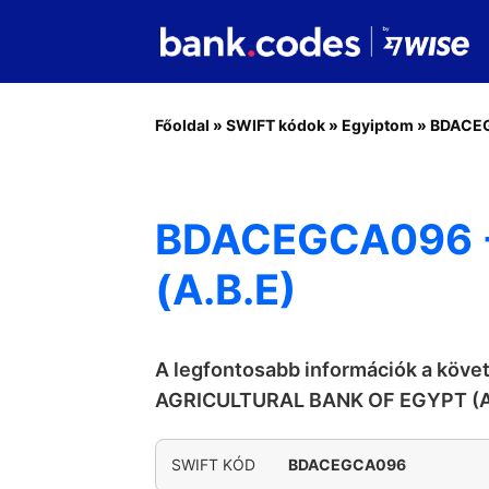
Főoldal
»
SWIFT kódok
»
Egyiptom
»
BDACE
BDACEGCA096 -
(A.B.E)
A legfontosabb információk a köve
AGRICULTURAL BANK OF EGYPT (A
SWIFT KÓD
BDACEGCA096