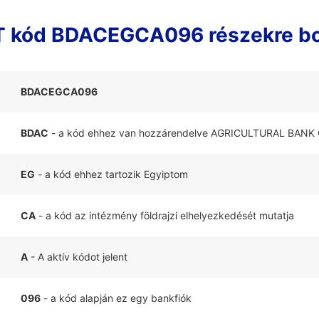
 kód BDACEGCA096 részekre b
BDACEGCA096
BDAC
- a kód ehhez van hozzárendelve AGRICULTURAL BANK 
EG
- a kód ehhez tartozik Egyiptom
CA
- a kód az intézmény földrajzi elhelyezkedését mutatja
A
- A aktív kódot jelent
096
- a kód alapján ez egy bankfiók