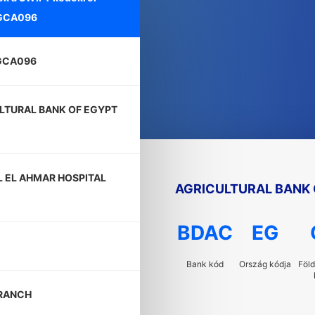
GCA096
GCA096
LTURAL BANK OF EGYPT
L EL AHMAR HOSPITAL
AGRICULTURAL BANK O
BDAC
EG
Bank kód
Ország kódja
Föld
RANCH