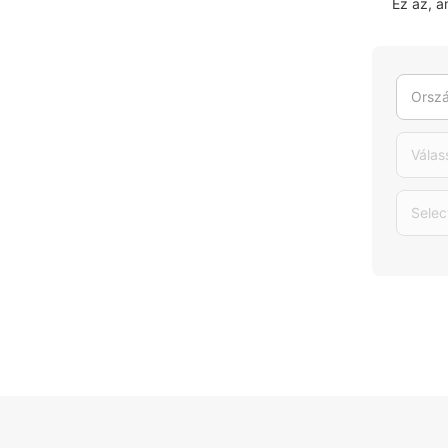
Ez az, 
Orszá
Válas
Selec