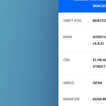
BDACE
SWIFT KÓD
BDACE
BANK
AGRICU
(A.B.E)
CÍM
EL HILA
STREET
VÁROS
QENA
BANKFIÓK
KENA B