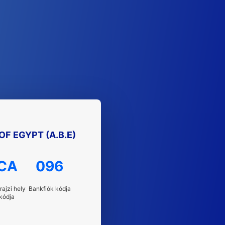
F EGYPT (A.B.E)
CA
096
rajzi hely
Bankfiók kódja
kódja