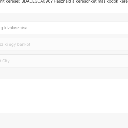
amit keresel: BDACEGCA096? Használd a keresőnket más kódok kere
g kiválasztása
sz ki egy bankot
t City