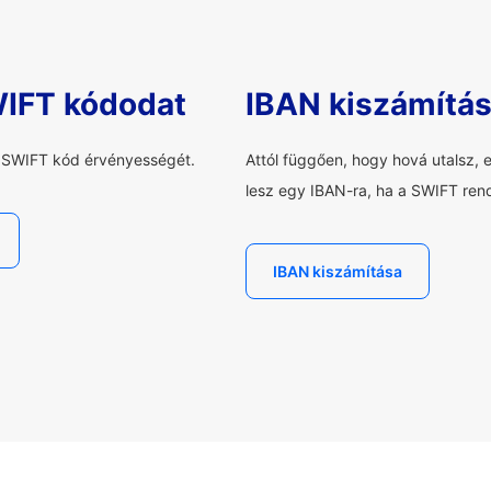
WIFT kódodat
IBAN kiszámítá
a SWIFT kód érvényességét.
Attól függően, hogy hová utalsz, 
lesz egy IBAN-ra, ha a SWIFT rend
IBAN kiszámítása