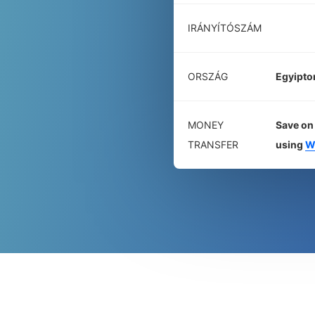
IRÁNYÍTÓSZÁM
ORSZÁG
Egyipt
MONEY
Save on 
TRANSFER
using
W