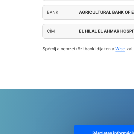
BANK
AGRICULTURAL BANK OF E
CÍM
EL HILAL EL AHMAR HOSPI
Spórolj a nemzetközi banki díjakon a
Wise
-zal.
Részletes informáci