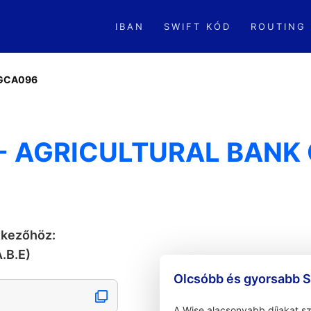
IBAN
SWIFT KÓD
ROUTING
GCA096
 AGRICULTURAL BANK 
tkezőhöz:
.B.E)
Olcsóbb és gyorsabb S
A Wise alacsonyabb díjakat s