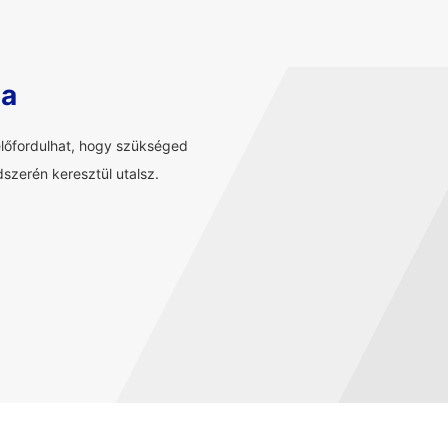
sa
előfordulhat, hogy szükséged
szerén keresztül utalsz.