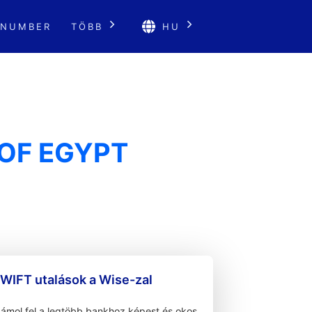
 NUMBER
TÖBB
HU
OF EGYPT
WIFT utalások a Wise-zal
zámol fel a legtöbb bankhoz képest és okos