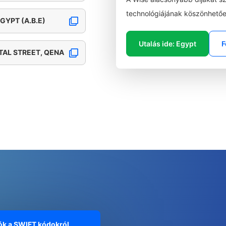
technológiájának köszönhetőe
GYPT (A.B.E)
Utalás ide: Egypt
F
TAL STREET, QENA
ók a SWIFT kódokról