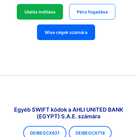
Utalás indítása
Pénz fogadása
Wise cégek számára
Egyéb SWIFT kódok a AHLI UNITED BANK
(EGYPT) S.A.E. számára
DEIBEGCX621
DEIBEGCX718