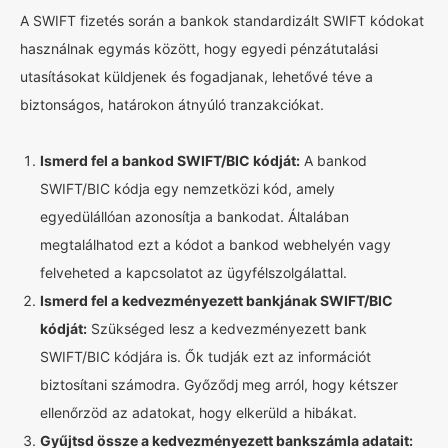
A SWIFT fizetés során a bankok standardizált SWIFT kódokat
használnak egymás között, hogy egyedi pénzátutalási
utasításokat küldjenek és fogadjanak, lehetővé téve a
biztonságos, határokon átnyúló tranzakciókat.
Ismerd fel a bankod SWIFT/BIC kódját:
A bankod
SWIFT/BIC kódja egy nemzetközi kód, amely
egyedülállóan azonosítja a bankodat. Általában
megtalálhatod ezt a kódot a bankod webhelyén vagy
felveheted a kapcsolatot az ügyfélszolgálattal.
Ismerd fel a kedvezményezett bankjának SWIFT/BIC
kódját:
Szükséged lesz a kedvezményezett bank
SWIFT/BIC kódjára is. Ők tudják ezt az információt
biztosítani számodra. Győződj meg arról, hogy kétszer
ellenőrzöd az adatokat, hogy elkerüld a hibákat.
Gyűjtsd össze a kedvezményezett bankszámla adatait: