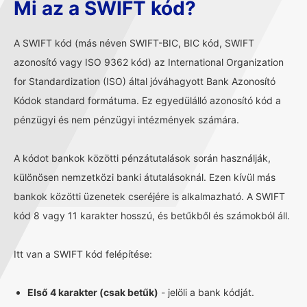
Mi az a SWIFT kód?
A SWIFT kód (más néven SWIFT-BIC, BIC kód, SWIFT
azonosító vagy ISO 9362 kód) az International Organization
for Standardization (ISO) által jóváhagyott Bank Azonosító
Kódok standard formátuma. Ez egyedülálló azonosító kód a
pénzügyi és nem pénzügyi intézmények számára.
A kódot bankok közötti pénzátutalások során használják,
különösen nemzetközi banki átutalásoknál. Ezen kívül más
bankok közötti üzenetek cseréjére is alkalmazható. A SWIFT
kód 8 vagy 11 karakter hosszú, és betűkből és számokból áll.
Itt van a SWIFT kód felépítése:
Első 4 karakter (csak betűk)
- jelöli a bank kódját.