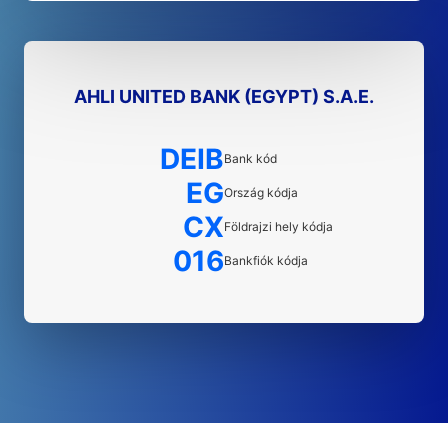
AHLI UNITED BANK (EGYPT) S.A.E.
DEIB
Bank kód
EG
Ország kódja
CX
Földrajzi hely kódja
016
Bankfiók kódja