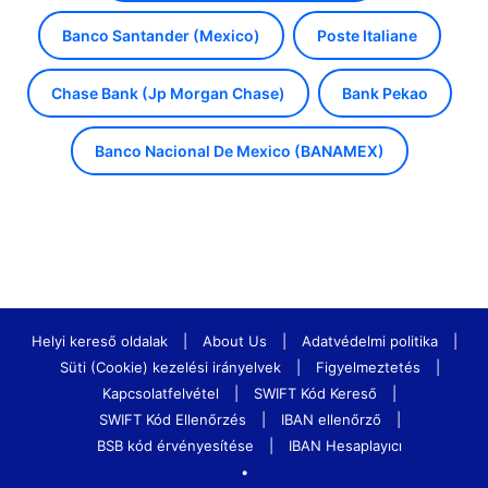
Banco Santander (Mexico)
Poste Italiane
Chase Bank (Jp Morgan Chase)
Bank Pekao
Banco Nacional De Mexico (BANAMEX)
Helyi kereső oldalak
|
About Us
|
Adatvédelmi politika
|
Süti (Cookie) kezelési irányelvek
|
Figyelmeztetés
|
Kapcsolatfelvétel
|
SWIFT Kód Kereső
|
SWIFT Kód Ellenőrzés
|
IBAN ellenőrző
|
BSB kód érvényesítése
|
IBAN Hesaplayıcı
•