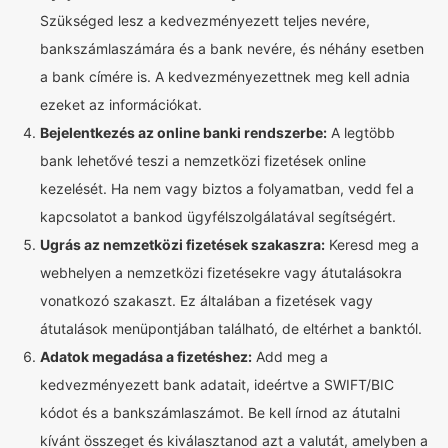
Szükséged lesz a kedvezményezett teljes nevére,
bankszámlaszámára és a bank nevére, és néhány esetben
a bank címére is. A kedvezményezettnek meg kell adnia
ezeket az információkat.
Bejelentkezés az online banki rendszerbe:
A legtöbb
bank lehetővé teszi a nemzetközi fizetések online
kezelését. Ha nem vagy biztos a folyamatban, vedd fel a
kapcsolatot a bankod ügyfélszolgálatával segítségért.
Ugrás az nemzetközi fizetések szakaszra:
Keresd meg a
webhelyen a nemzetközi fizetésekre vagy átutalásokra
vonatkozó szakaszt. Ez általában a fizetések vagy
átutalások menüpontjában található, de eltérhet a banktól.
Adatok megadása a fizetéshez:
Add meg a
kedvezményezett bank adatait, ideértve a SWIFT/BIC
kódot és a bankszámlaszámot. Be kell írnod az átutalni
kívánt összeget és kiválasztanod azt a valutát, amelyben a