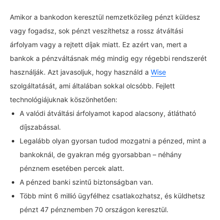
Amikor a bankodon keresztül nemzetközileg pénzt küldesz
vagy fogadsz, sok pénzt veszíthetsz a rossz átváltási
árfolyam vagy a rejtett díjak miatt. Ez azért van, mert a
bankok a pénzváltásnak még mindig egy régebbi rendszerét
használják. Azt javasoljuk, hogy használd a
Wise
szolgáltatását, ami általában sokkal olcsóbb. Fejlett
technológiájuknak köszönhetően:
A valódi átváltási árfolyamot kapod alacsony, átlátható
díjszabással.
Legalább olyan gyorsan tudod mozgatni a pénzed, mint a
bankoknál, de gyakran még gyorsabban – néhány
pénznem esetében percek alatt.
A pénzed banki szintű biztonságban van.
Több mint 6 millió ügyfélhez csatlakozhatsz, és küldhetsz
pénzt 47 pénznemben 70 országon keresztül.