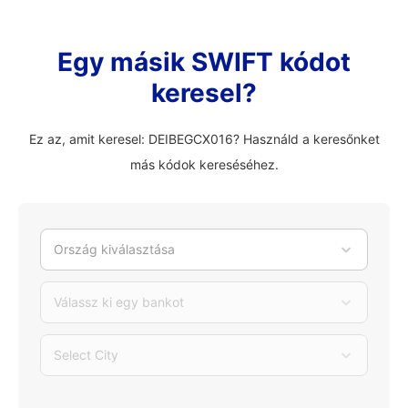
Egy másik SWIFT kódot
keresel?
Ez az, amit keresel: DEIBEGCX016? Használd a keresőnket
más kódok kereséséhez.
Ország kiválasztása
Válassz ki egy bankot
Select City