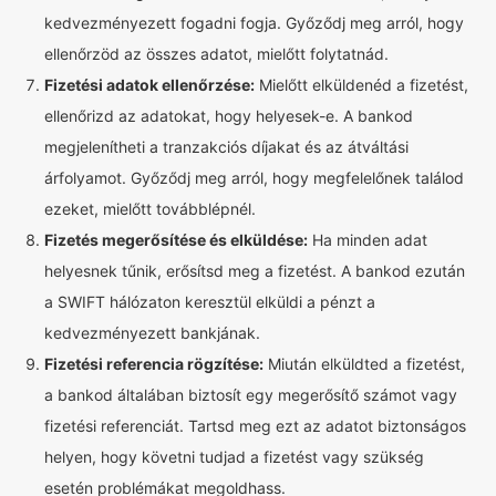
kedvezményezett fogadni fogja. Győződj meg arról, hogy
ellenőrzöd az összes adatot, mielőtt folytatnád.
Fizetési adatok ellenőrzése:
Mielőtt elküldenéd a fizetést,
ellenőrizd az adatokat, hogy helyesek-e. A bankod
megjelenítheti a tranzakciós díjakat és az átváltási
árfolyamot. Győződj meg arról, hogy megfelelőnek találod
ezeket, mielőtt továbblépnél.
Fizetés megerősítése és elküldése:
Ha minden adat
helyesnek tűnik, erősítsd meg a fizetést. A bankod ezután
a SWIFT hálózaton keresztül elküldi a pénzt a
kedvezményezett bankjának.
Fizetési referencia rögzítése:
Miután elküldted a fizetést,
a bankod általában biztosít egy megerősítő számot vagy
fizetési referenciát. Tartsd meg ezt az adatot biztonságos
helyen, hogy követni tudjad a fizetést vagy szükség
esetén problémákat megoldhass.