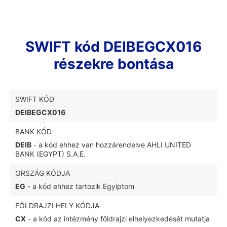
SWIFT kód DEIBEGCX016
részekre bontása
SWIFT KÓD
DEIBEGCX016
BANK KÓD
DEIB
- a kód ehhez van hozzárendelve AHLI UNITED
BANK (EGYPT) S.A.E.
ORSZÁG KÓDJA
EG
- a kód ehhez tartozik Egyiptom
FÖLDRAJZI HELY KÓDJA
CX
- a kód az intézmény földrajzi elhelyezkedését mutatja