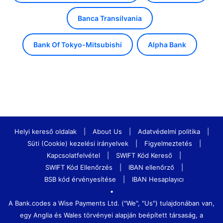
Banca Transilvania
Bank Of Tokyo-Mitsubishi
Alpha Bank
Helyi kereső oldalak
|
About Us
|
Adatvédelmi politika
|
Süti (Cookie) kezelési irányelvek
|
Figyelmeztetés
|
Kapcsolatfelvétel
|
SWIFT Kód Kereső
|
SWIFT Kód Ellenőrzés
|
IBAN ellenőrző
|
BSB kód érvényesítése
|
IBAN Hesaplayıcı
•
A Bank.codes a Wise Payments Ltd. ("We", "Us") tulajdonában van,
egy Anglia és Wales törvényei alapján beépített társaság, a