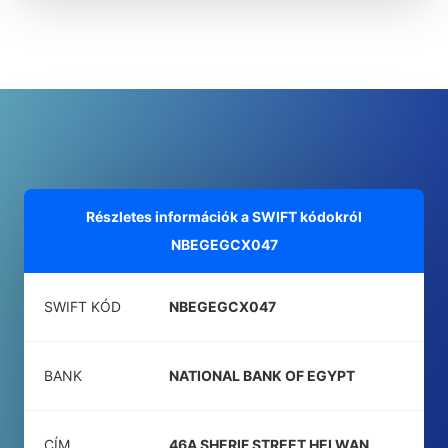
Részletes információk a SWIFT kódokról
NBEGEGCX047
SWIFT KÓD
NBEGEGCX047
BANK
NATIONAL BANK OF EGYPT
CÍM
46A SHERIF STREET HELWAN