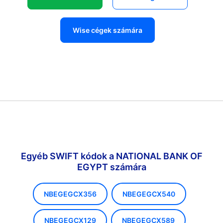
Wise cégek számára
Egyéb SWIFT kódok a NATIONAL BANK OF
EGYPT számára
NBEGEGCX356
NBEGEGCX540
NBEGEGCX129
NBEGEGCX589