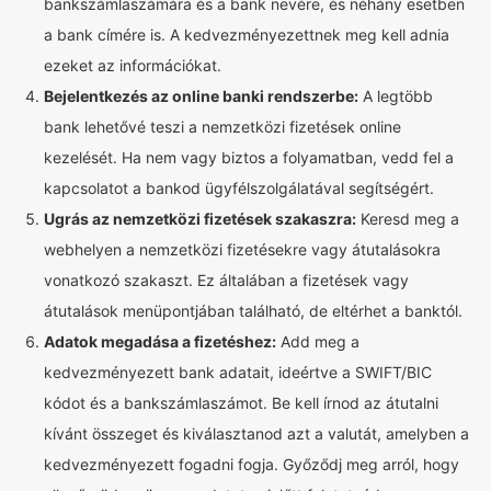
bankszámlaszámára és a bank nevére, és néhány esetben
a bank címére is. A kedvezményezettnek meg kell adnia
ezeket az információkat.
Bejelentkezés az online banki rendszerbe:
A legtöbb
bank lehetővé teszi a nemzetközi fizetések online
kezelését. Ha nem vagy biztos a folyamatban, vedd fel a
kapcsolatot a bankod ügyfélszolgálatával segítségért.
Ugrás az nemzetközi fizetések szakaszra:
Keresd meg a
webhelyen a nemzetközi fizetésekre vagy átutalásokra
vonatkozó szakaszt. Ez általában a fizetések vagy
átutalások menüpontjában található, de eltérhet a banktól.
Adatok megadása a fizetéshez:
Add meg a
kedvezményezett bank adatait, ideértve a SWIFT/BIC
kódot és a bankszámlaszámot. Be kell írnod az átutalni
kívánt összeget és kiválasztanod azt a valutát, amelyben a
kedvezményezett fogadni fogja. Győződj meg arról, hogy