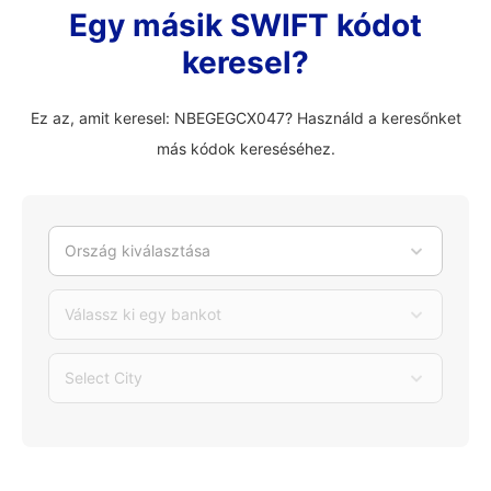
Egy másik SWIFT kódot
keresel?
Ez az, amit keresel: NBEGEGCX047? Használd a keresőnket
más kódok kereséséhez.
Ország kiválasztása
Válassz ki egy bankot
Select City