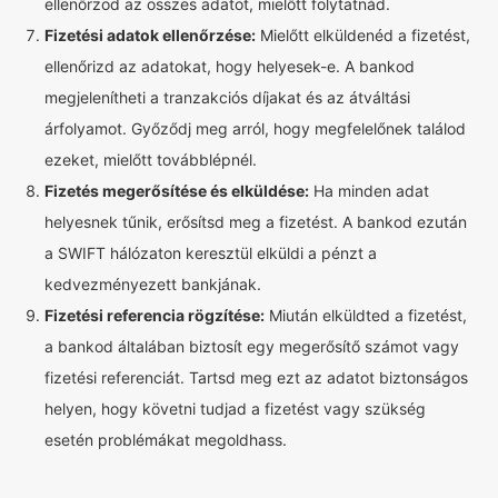
ellenőrzöd az összes adatot, mielőtt folytatnád.
Fizetési adatok ellenőrzése:
Mielőtt elküldenéd a fizetést,
ellenőrizd az adatokat, hogy helyesek-e. A bankod
megjelenítheti a tranzakciós díjakat és az átváltási
árfolyamot. Győződj meg arról, hogy megfelelőnek találod
ezeket, mielőtt továbblépnél.
Fizetés megerősítése és elküldése:
Ha minden adat
helyesnek tűnik, erősítsd meg a fizetést. A bankod ezután
a SWIFT hálózaton keresztül elküldi a pénzt a
kedvezményezett bankjának.
Fizetési referencia rögzítése:
Miután elküldted a fizetést,
a bankod általában biztosít egy megerősítő számot vagy
fizetési referenciát. Tartsd meg ezt az adatot biztonságos
helyen, hogy követni tudjad a fizetést vagy szükség
esetén problémákat megoldhass.