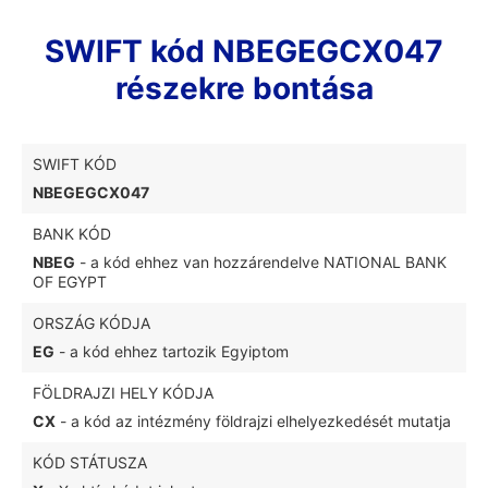
SWIFT kód NBEGEGCX047
részekre bontása
SWIFT KÓD
NBEGEGCX047
BANK KÓD
NBEG
- a kód ehhez van hozzárendelve NATIONAL BANK
OF EGYPT
ORSZÁG KÓDJA
EG
- a kód ehhez tartozik Egyiptom
FÖLDRAJZI HELY KÓDJA
CX
- a kód az intézmény földrajzi elhelyezkedését mutatja
KÓD STÁTUSZA