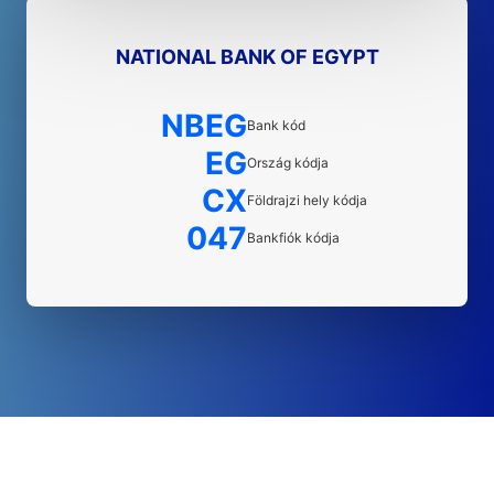
NATIONAL BANK OF EGYPT
NBEG
Bank kód
EG
Ország kódja
CX
Földrajzi hely kódja
047
Bankfiók kódja