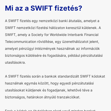
Mi az a SWIFT fizetés?
A SWIFT fizetés egy nemzetközi banki átutalás, amelyet a
SWIFT nemzetközi fizetési hálózaton keresztül küldenek. A
SWIFT, amely a Society for Worldwide Interbank Financial
Telecommunication rövidítése, egy üzenethálózatot jelent,
amelyet pénzügyi intézmények használnak az információk
biztonságos küldésére és fogadására, például pénzátutalási
utasításokra.
A SWIFT fizetés során a bankok standardizált SWIFT kódokat
használnak egymás között, hogy egyedi pénzátutalási
utasításokat küldjenek és fogadjanak, lehetővé téve a
biztonságos, határokon átnyúló tranzakciókat.
Ezek a kódok az átutalásban részt vevő minden bankot