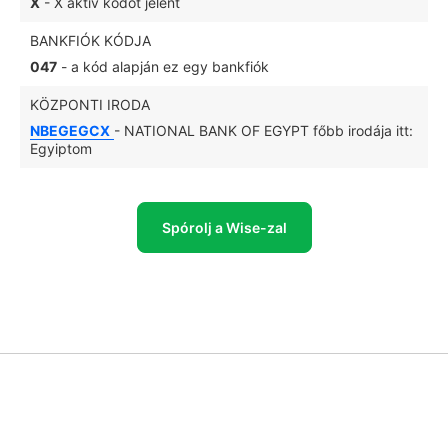
X
- X aktív kódot jelent
BANKFIÓK KÓDJA
047
- a kód alapján ez egy bankfiók
KÖZPONTI IRODA
NBEGEGCX
- NATIONAL BANK OF EGYPT főbb irodája itt:
Egyiptom
Spórolj a Wise-zal