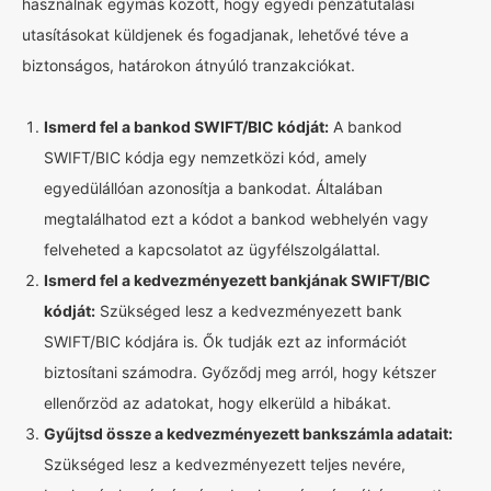
használnak egymás között, hogy egyedi pénzátutalási
utasításokat küldjenek és fogadjanak, lehetővé téve a
biztonságos, határokon átnyúló tranzakciókat.
Ismerd fel a bankod SWIFT/BIC kódját:
A bankod
SWIFT/BIC kódja egy nemzetközi kód, amely
egyedülállóan azonosítja a bankodat. Általában
megtalálhatod ezt a kódot a bankod webhelyén vagy
felveheted a kapcsolatot az ügyfélszolgálattal.
Ismerd fel a kedvezményezett bankjának SWIFT/BIC
kódját:
Szükséged lesz a kedvezményezett bank
SWIFT/BIC kódjára is. Ők tudják ezt az információt
biztosítani számodra. Győződj meg arról, hogy kétszer
ellenőrzöd az adatokat, hogy elkerüld a hibákat.
Gyűjtsd össze a kedvezményezett bankszámla adatait:
Szükséged lesz a kedvezményezett teljes nevére,