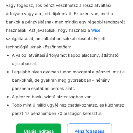
vagy fogadsz, sok pénzt veszíthetsz a rossz átváltási
árfolyam vagy a rejtett díjak miatt. Ez azért van, mert a
bankok a pénzváltásnak még mindig egy régebbi rendszerét
használják. Azt javasoljuk, hogy használd a
Wise
szolgáltatását, ami általában sokkal olcsóbb. Fejlett
technológiájuknak köszönhetően:
A valódi átváltási árfolyamot kapod alacsony, átlátható
díjszabással.
Legalább olyan gyorsan tudod mozgatni a pénzed, mint a
bankoknál, de gyakran még gyorsabban – néhány
pénznem esetében percek alatt.
A pénzed banki szintű biztonságban van.
Több mint 6 millió ügyfélhez csatlakozhatsz, és küldhetsz
pénzt 47 pénznemben 70 országon keresztül.
Utalás indítása
Pénz fogadása