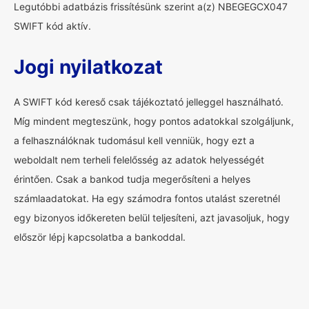
Legutóbbi adatbázis frissítésünk szerint a(z) NBEGEGCX047
SWIFT kód aktív.
Jogi nyilatkozat
A SWIFT kód kereső csak tájékoztató jelleggel használható.
Míg mindent megteszünk, hogy pontos adatokkal szolgáljunk,
a felhasználóknak tudomásul kell venniük, hogy ezt a
weboldalt nem terheli felelősség az adatok helyességét
érintően. Csak a bankod tudja megerősíteni a helyes
számlaadatokat. Ha egy számodra fontos utalást szeretnél
egy bizonyos időkereten belül teljesíteni, azt javasoljuk, hogy
először lépj kapcsolatba a bankoddal.