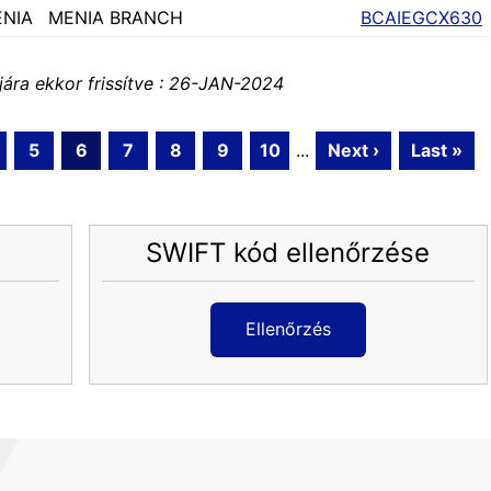
ENIA
MENIA BRANCH
BCAIEGCX630
jára ekkor frissítve : 26-JAN-2024
5
6
7
8
9
10
...
Next ›
Last »
SWIFT kód ellenőrzése
Ellenőrzés