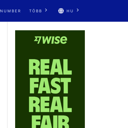
 NUMBER
TÖBB
HU