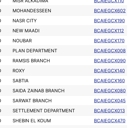
O
MISR ALKADIMA
BCAIEGCX110
O
MOHANDESSEEN
BCAIEGCX602
O
NASR CITY
BCAIEGCX190
O
NEW MAADI
BCAIEGCX112
O
NOUBAR
BCAIEGCX170
O
PLAN DEPARTMENT
BCAIEGCX008
O
RAMSIS BRANCH
BCAIEGCX090
O
ROXY
BCAIEGCX140
O
SABTIA
BCAIEGCX160
O
SAIDA ZAINAB BRANCH
BCAIEGCX080
O
SARWAT BRANCH
BCAIEGCX045
O
SETTLEMENT DEPARTMENT
BCAIEGCX013
O
SHEBIN EL KOUM
BCAIEGCX470