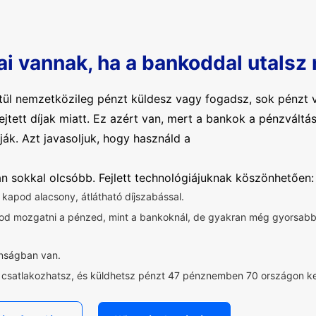
ai vannak, ha a bankoddal utalsz
ül nemzetközileg pénzt küldesz vagy fogadsz, sok pénzt v
rejtett díjak miatt. Ez azért van, mert a bankok a pénzvál
ják. Azt javasoljuk, hogy használd a
ban sokkal olcsóbb. Fejlett technológiájuknak köszönhetően:
t kapod alacsony, átlátható díjszabással.
dod mozgatni a pénzed, mint a bankoknál, de gyakran még gyorsa
onságban van.
z csatlakozhatsz, és küldhetsz pénzt 47 pénznemben 70 országon ke