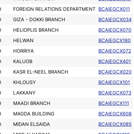
O
FOREIGN RELATIONS DEPARTMENT
BCAIEGCX011
O
GIZA - DOKKI BRANCH
BCAIEGCX034
O
HELIOPLIS BRANCH
BCAIEGCX070
O
HELWAN
BCAIEGCX180
O
HORRIYA
BCAIEGCX072
O
KALUOB
BCAIEGCX401
O
KASR EL-NEEL BRANCH
BCAIEGCX020
O
KHLOUSY
BCAIEGCX101
O
LAKKANY
BCAIEGCX073
O
MAADI BRANCH
BCAIEGCX111
O
MAGDA BUILDING
BCAIEGCX608
O
MIDAN ELSAIDA
BCAIEGCX085