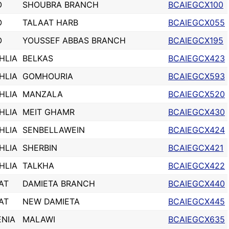
O
SHOUBRA BRANCH
BCAIEGCX100
O
TALAAT HARB
BCAIEGCX055
O
YOUSSEF ABBAS BRANCH
BCAIEGCX195
HLIA
BELKAS
BCAIEGCX423
HLIA
GOMHOURIA
BCAIEGCX593
HLIA
MANZALA
BCAIEGCX520
HLIA
MEIT GHAMR
BCAIEGCX430
HLIA
SENBELLAWEIN
BCAIEGCX424
HLIA
SHERBIN
BCAIEGCX421
HLIA
TALKHA
BCAIEGCX422
AT
DAMIETA BRANCH
BCAIEGCX440
AT
NEW DAMIETA
BCAIEGCX445
ENIA
MALAWI
BCAIEGCX635