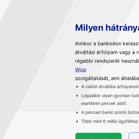
Milyen hátrány
Amikor a bankodon kereszt
átváltási árfolyam vagy a 
régebbi rendszerét használ
Wise
szolgáltatását, ami általá
A valódi átváltási árfolyamo
Legalább olyan gyorsan tu
esetében percek alatt.
A pénzed banki szintű bizt
Több mint 6 millió ügyfélhe