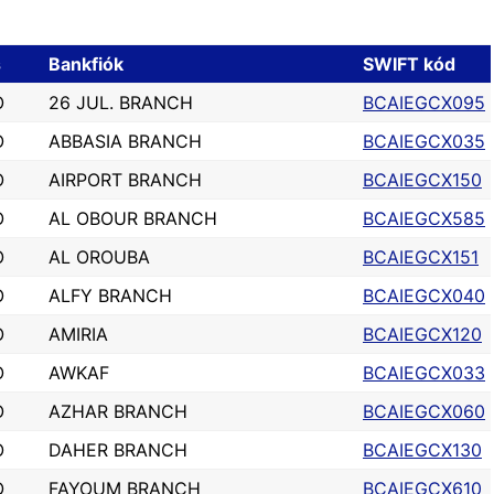
s
Bankfiók
SWIFT kód
O
26 JUL. BRANCH
BCAIEGCX095
O
ABBASIA BRANCH
BCAIEGCX035
O
AIRPORT BRANCH
BCAIEGCX150
O
AL OBOUR BRANCH
BCAIEGCX585
O
AL OROUBA
BCAIEGCX151
O
ALFY BRANCH
BCAIEGCX040
O
AMIRIA
BCAIEGCX120
O
AWKAF
BCAIEGCX033
O
AZHAR BRANCH
BCAIEGCX060
O
DAHER BRANCH
BCAIEGCX130
O
FAYOUM BRANCH
BCAIEGCX610