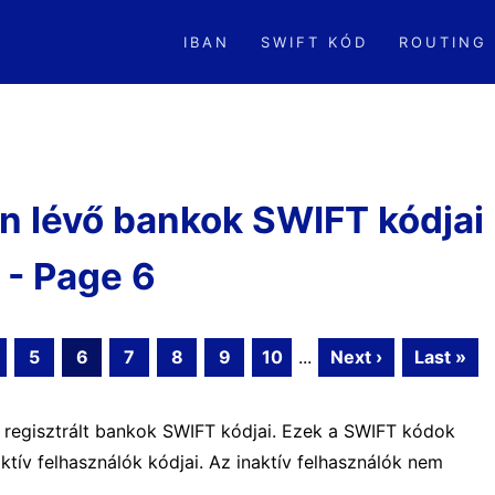
IBAN
SWIFT KÓD
ROUTING
n lévő bankok SWIFT kódjai
- Page 6
5
6
7
8
9
10
...
Next ›
Last »
n regisztrált bankok SWIFT kódjai. Ezek a SWIFT kódok
tív felhasználók kódjai. Az inaktív felhasználók nem