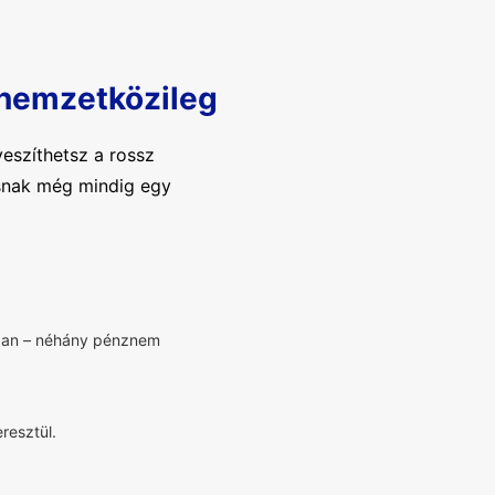
 nemzetközileg
eszíthetsz a rossz
tásnak még mindig egy
bban – néhány pénznem
resztül.