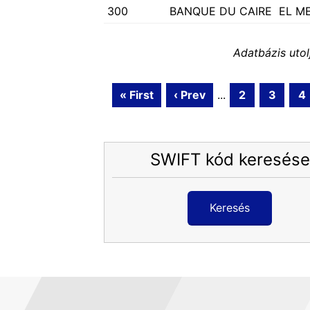
300
BANQUE DU CAIRE
EL M
Adatbázis utol
« First
‹ Prev
...
2
3
4
SWIFT kód keresése
Keresés