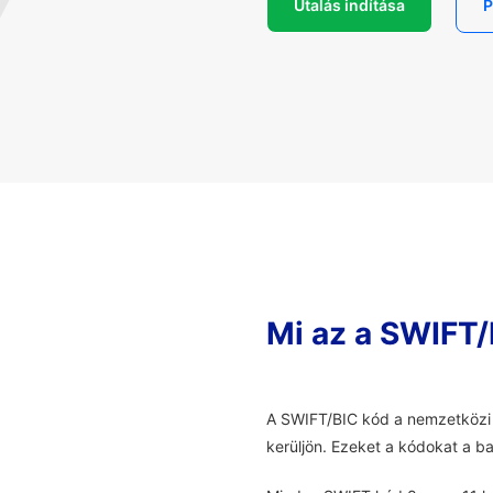
Utalás indítása
P
Mi az a SWIFT/
A SWIFT/BIC kód a nemzetközi 
kerüljön. Ezeket a kódokat a b