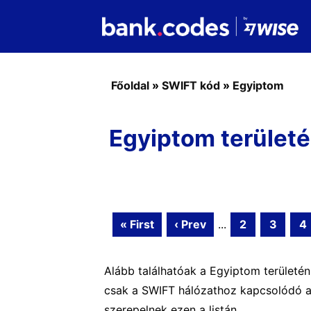
Főoldal
»
SWIFT kód
»
Egyiptom
Egyiptom területé
« First
‹ Prev
...
2
3
4
Alább találhatóak a Egyiptom területé
csak a SWIFT hálózathoz kapcsolódó ak
szerepelnek ezen a listán.