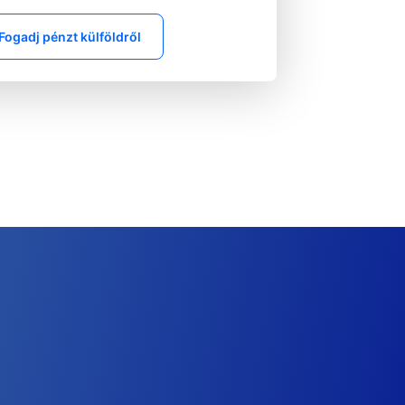
Fogadj pénzt külföldről