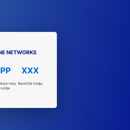
NE NETWORKS
PP
XXX
drajzi hely
Bankfiók kódja
kódja