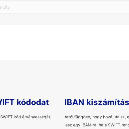
t City
WIFT kódodat
IBAN kiszámítá
a SWIFT kód érvényességét.
Attól függően, hogy hová utalsz, 
lesz egy IBAN-ra, ha a SWIFT rend