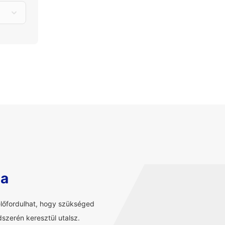
sa
előfordulhat, hogy szükséged
szerén keresztül utalsz.