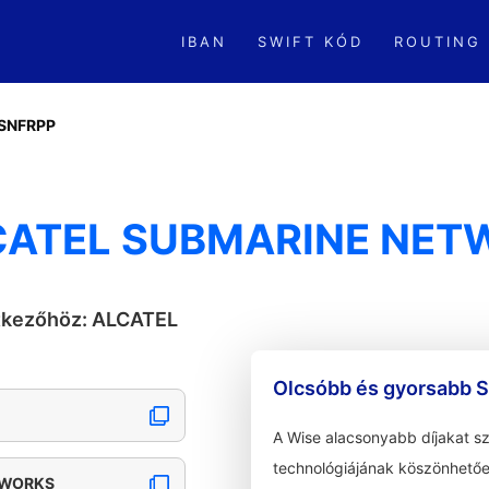
IBAN
SWIFT KÓD
ROUTING
SNFRPP
LCATEL SUBMARINE NE
etkezőhöz: ALCATEL
Olcsóbb és gyorsabb S
A Wise alacsonyabb díjakat s
technológiájának köszönhetőe
TWORKS