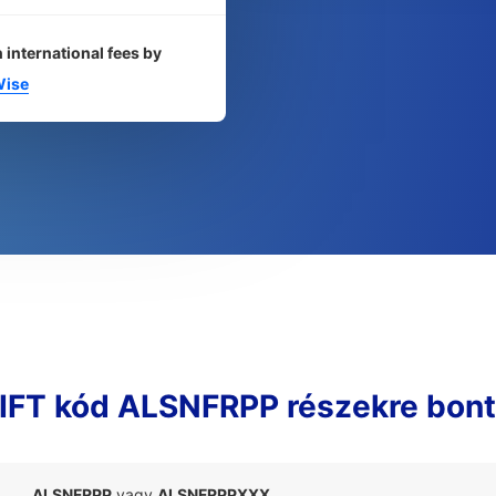
 international fees by
ise
FT kód ALSNFRPP részekre bon
ALSNFRPP
vagy
ALSNFRPPXXX