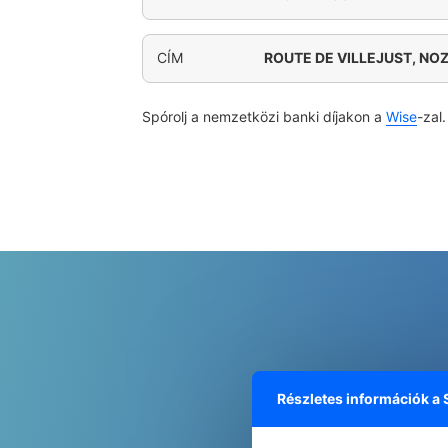
CÍM
ROUTE DE VILLEJUST, NO
Spórolj a nemzetközi banki díjakon a
Wise
-zal.
Részletes információk a