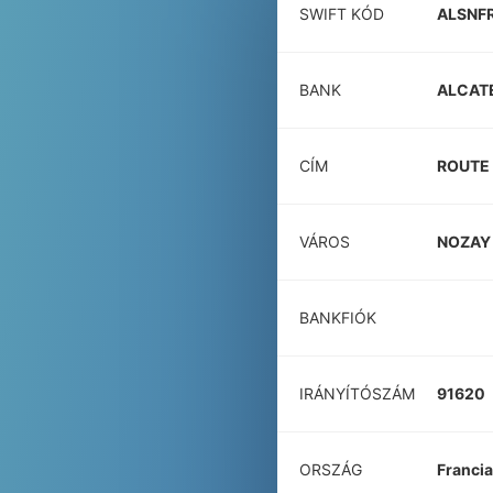
SWIFT KÓD
ALSNF
BANK
ALCAT
CÍM
ROUTE 
VÁROS
NOZAY
BANKFIÓK
IRÁNYÍTÓSZÁM
91620
ORSZÁG
Franci