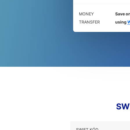
MONEY
Save on
TRANSFER
using
W
SWI
SWIFT KÓD