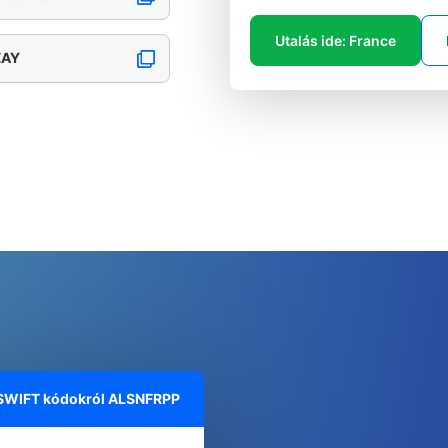
Utalás ide: France
ZAY
 SWIFT kódokról
ALSNFRPP