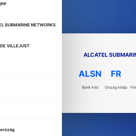
RPP
EL SUBMARINE NETWORKS
DE VILLEJUST
ALCATEL SUBMARI
ALSN
FR
Bank kód
Ország kódja
Föl
aország