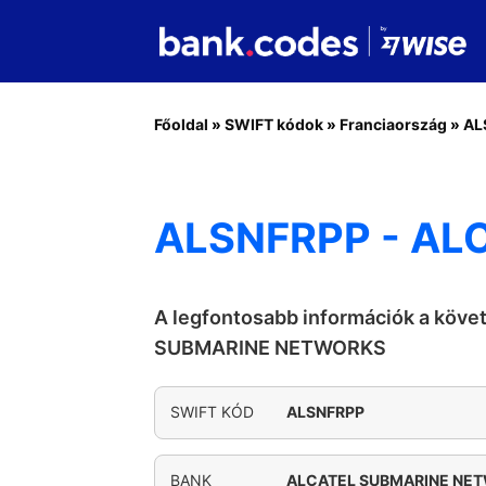
Főoldal
»
SWIFT kódok
»
Franciaország
»
AL
ALSNFRPP - A
A legfontosabb információk a köv
SUBMARINE NETWORKS
SWIFT KÓD
ALSNFRPP
BANK
ALCATEL SUBMARINE NE