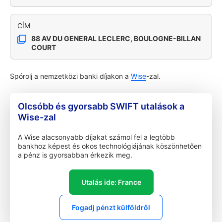
CÍM
88 AV DU GENERAL LECLERC, BOULOGNE-BILLAN
COURT
Spórolj a nemzetközi banki díjakon a
Wise
-zal.
Olcsóbb és gyorsabb SWIFT utalások a
Wise-zal
A Wise alacsonyabb díjakat számol fel a legtöbb
bankhoz képest és okos technológiájának köszönhetően
a pénz is gyorsabban érkezik meg.
Utalás ide: France
Fogadj pénzt külföldről