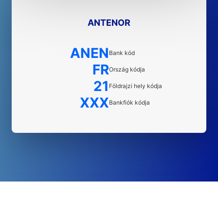
ANTENOR
ANEN
Bank kód
FR
Ország kódja
21
Földrajzi hely kódja
XXX
Bankfiók kódja