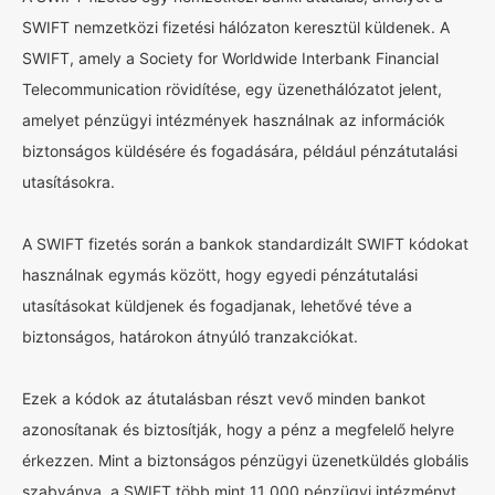
SWIFT nemzetközi fizetési hálózaton keresztül küldenek. A
SWIFT, amely a Society for Worldwide Interbank Financial
Telecommunication rövidítése, egy üzenethálózatot jelent,
amelyet pénzügyi intézmények használnak az információk
biztonságos küldésére és fogadására, például pénzátutalási
utasításokra.
A SWIFT fizetés során a bankok standardizált SWIFT kódokat
használnak egymás között, hogy egyedi pénzátutalási
utasításokat küldjenek és fogadjanak, lehetővé téve a
biztonságos, határokon átnyúló tranzakciókat.
Ezek a kódok az átutalásban részt vevő minden bankot
azonosítanak és biztosítják, hogy a pénz a megfelelő helyre
érkezzen. Mint a biztonságos pénzügyi üzenetküldés globális
szabványa, a SWIFT több mint 11 000 pénzügyi intézményt