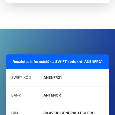
Részletes információk a SWIFT kódokról
ANENFR21
SWIFT KÓD
ANENFR21
BANK
ANTENOR
CÍM
88 AV DU GENERAL LECLERC