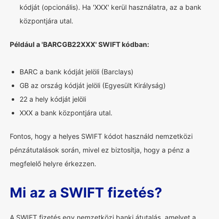
kódját (opcionális). Ha 'XXX' kerül használatra, az a bank
központjára utal.
Például a 'BARCGB22XXX' SWIFT kódban:
BARC a bank kódját jelöli (Barclays)
GB az ország kódját jelöli (Egyesült Királyság)
22 a hely kódját jelöli
XXX a bank központjára utal.
Fontos, hogy a helyes SWIFT kódot használd nemzetközi
pénzátutalások során, mivel ez biztosítja, hogy a pénz a
megfelelő helyre érkezzen.
Mi az a SWIFT fizetés?
A SWIFT fizetés egy nemzetközi banki átutalás, amelyet a