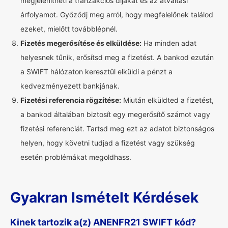
megjelenítheti a tranzakciós díjakat és az átváltási
árfolyamot. Győződj meg arról, hogy megfelelőnek találod
ezeket, mielőtt továbblépnél.
Fizetés megerősítése és elküldése:
Ha minden adat
helyesnek tűnik, erősítsd meg a fizetést. A bankod ezután
a SWIFT hálózaton keresztül elküldi a pénzt a
kedvezményezett bankjának.
Fizetési referencia rögzítése:
Miután elküldted a fizetést,
a bankod általában biztosít egy megerősítő számot vagy
fizetési referenciát. Tartsd meg ezt az adatot biztonságos
helyen, hogy követni tudjad a fizetést vagy szükség
esetén problémákat megoldhass.
Gyakran Ismételt Kérdések
Kinek tartozik a(z) ANENFR21 SWIFT kód?