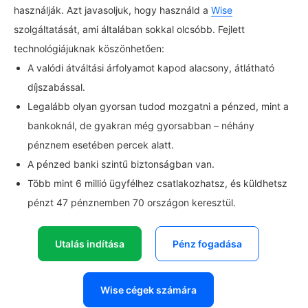
használják. Azt javasoljuk, hogy használd a
Wise
szolgáltatását, ami általában sokkal olcsóbb. Fejlett
technológiájuknak köszönhetően:
A valódi átváltási árfolyamot kapod alacsony, átlátható
díjszabással.
Legalább olyan gyorsan tudod mozgatni a pénzed, mint a
bankoknál, de gyakran még gyorsabban – néhány
pénznem esetében percek alatt.
A pénzed banki szintű biztonságban van.
Több mint 6 millió ügyfélhez csatlakozhatsz, és küldhetsz
pénzt 47 pénznemben 70 országon keresztül.
Utalás indítása
Pénz fogadása
Wise cégek számára