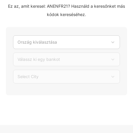
Ez az, amit keresel: ANENFR21? Használd a keresőnket más
kódok kereséséhez.
Ország kiválasztása
Válassz ki egy bankot
Select City