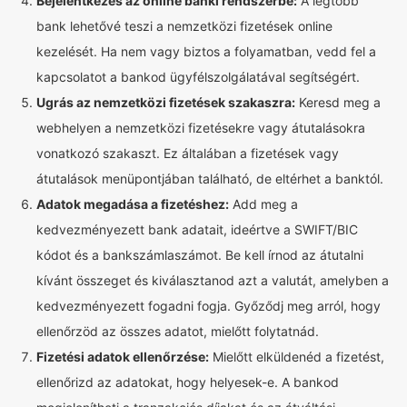
Bejelentkezés az online banki rendszerbe:
A legtöbb
bank lehetővé teszi a nemzetközi fizetések online
kezelését. Ha nem vagy biztos a folyamatban, vedd fel a
kapcsolatot a bankod ügyfélszolgálatával segítségért.
Ugrás az nemzetközi fizetések szakaszra:
Keresd meg a
webhelyen a nemzetközi fizetésekre vagy átutalásokra
vonatkozó szakaszt. Ez általában a fizetések vagy
átutalások menüpontjában található, de eltérhet a banktól.
Adatok megadása a fizetéshez:
Add meg a
kedvezményezett bank adatait, ideértve a SWIFT/BIC
kódot és a bankszámlaszámot. Be kell írnod az átutalni
kívánt összeget és kiválasztanod azt a valutát, amelyben a
kedvezményezett fogadni fogja. Győződj meg arról, hogy
ellenőrzöd az összes adatot, mielőtt folytatnád.
Fizetési adatok ellenőrzése:
Mielőtt elküldenéd a fizetést,
ellenőrizd az adatokat, hogy helyesek-e. A bankod