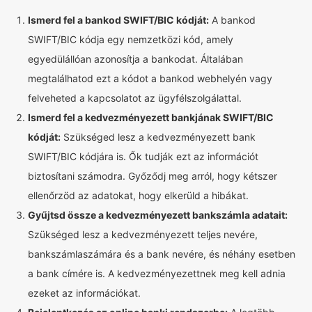
Ismerd fel a bankod SWIFT/BIC kódját:
A bankod
SWIFT/BIC kódja egy nemzetközi kód, amely
egyedülállóan azonosítja a bankodat. Általában
megtalálhatod ezt a kódot a bankod webhelyén vagy
felveheted a kapcsolatot az ügyfélszolgálattal.
Ismerd fel a kedvezményezett bankjának SWIFT/BIC
kódját:
Szükséged lesz a kedvezményezett bank
SWIFT/BIC kódjára is. Ők tudják ezt az információt
biztosítani számodra. Győződj meg arról, hogy kétszer
ellenőrzöd az adatokat, hogy elkerüld a hibákat.
Gyűjtsd össze a kedvezményezett bankszámla adatait:
Szükséged lesz a kedvezményezett teljes nevére,
bankszámlaszámára és a bank nevére, és néhány esetben
a bank címére is. A kedvezményezettnek meg kell adnia
ezeket az információkat.