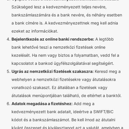
Szükséged lesz a kedvezményezett teljes nevére,
bankszámlaszámára és a bank nevére, és néhány esetben
a bank címére is. A kedvezményezettnek meg kell adnia
ezeket az információkat.
Bejelentkezés az online banki rendszerbe:
A legtöbb
bank lehetővé teszi a nemzetközi fizetések online
kezelését. Ha nem vagy biztos a folyamatban, vedd fel a
kapcsolatot a bankod ügyfélszolgálatával segítségért.
Ugrás az nemzetközi fizetések szakaszra:
Keresd meg a
webhelyen a nemzetközi fizetésekre vagy átutalásokra
vonatkozó szakaszt. Ez általában a fizetések vagy
átutalások menüpontjában található, de eltérhet a banktól.
Adatok megadása a fizetéshez:
Add meg a
kedvezményezett bank adatait, ideértve a SWIFT/BIC
kódot és a bankszámlaszámot. Be kell írnod az átutalni
kívánt összeget és kiválasztanod azt a valutát, amelyben a