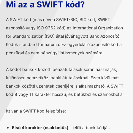
Mi az a SWIFT kód?
A SWIFT kód (más néven SWIFT-BIC, BIC kód, SWIFT
azonosító vagy ISO 9362 kód) az International Organization
for Standardization (ISO) által jóváhagyott Bank Azonosító
Kódok standard formátuma. Ez egyedülálló azonosító kód a
pénzügyi és nem pénzügyi intézmények számára.
A kódot bankok közötti pénzátutalások során használják,
különösen nemzetközi banki átutalásoknál. Ezen kívül más
bankok közötti üzenetek cseréjére is alkalmazható. A SWIFT
kód 8 vagy 11 karakter hosszú, és betűkből és számokból áll.
Itt van a SWIFT kód felépítése:
Első 4 karakter (csak betűk)
- jelöli a bank kódját.