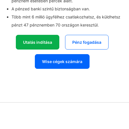
pénznem esetében percek alatt.
A pénzed banki szintű biztonságban van.
Több mint 6 millió ügyfélhez csatlakozhatsz, és küldhetsz
pénzt 47 pénznemben 70 országon keresztül.
Utalás indítása
Pénz fogadása
Wise cégek számára