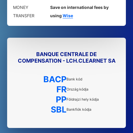
MONEY
Save on international fees by
TRANSFER
using
Wise
BANQUE CENTRALE DE
COMPENSATION - LCH.CLEARNET SA
BACP
Bank kód
FR
Ország kódja
PP
Földrajzi hely kódja
SBL
Bankfiók kódja