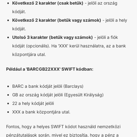
Következő 2 karakter (csak betűk)
- jelöli az ország
kódját.
Következő 2 karakter (betűk vagy számok)
- jelöli a hely
kódját.
Utolsó 3 karakter (betűk vagy számok)
- jelöli a fiók
kódját (opcionális). Ha 'XXX' kerül használatra, az a bank
központjára utal.
Például a 'BARCGB22XXX' SWIFT kódban:
BARC a bank kódját jelöli (Barclays)
GB az ország kódját jelöli (Egyesült Királyság)
22 a hely kódját jelöli
XXX a bank központjára utal.
Fontos, hogy a helyes SWIFT kódot használd nemzetközi
pénzátutalások során, mivel ez biztosítja, hogy a pénz a