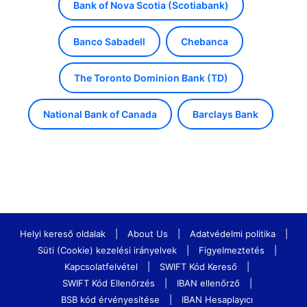
Bank of Nova Scotia (Scotiabank)
Banco Sabadell
Chebanca
The Toronto Dominion Bank (TD)
National Bank of Canada
Barclays Bank
Helyi kereső oldalak
|
About Us
|
Adatvédelmi politika
|
Süti (Cookie) kezelési irányelvek
|
Figyelmeztetés
|
Kapcsolatfelvétel
|
SWIFT Kód Kereső
|
SWIFT Kód Ellenőrzés
|
IBAN ellenőrző
|
BSB kód érvényesítése
|
IBAN Hesaplayıcı