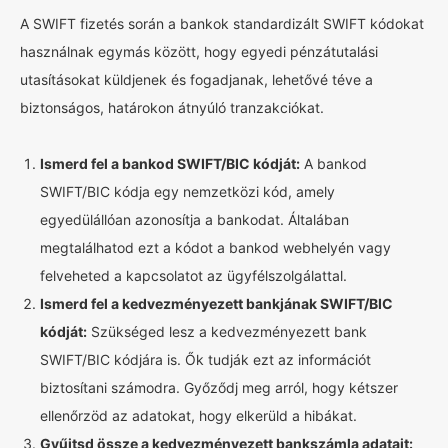
A SWIFT fizetés során a bankok standardizált SWIFT kódokat
használnak egymás között, hogy egyedi pénzátutalási
utasításokat küldjenek és fogadjanak, lehetővé téve a
biztonságos, határokon átnyúló tranzakciókat.
Ismerd fel a bankod SWIFT/BIC kódját:
A bankod
SWIFT/BIC kódja egy nemzetközi kód, amely
egyedülállóan azonosítja a bankodat. Általában
megtalálhatod ezt a kódot a bankod webhelyén vagy
felveheted a kapcsolatot az ügyfélszolgálattal.
Ismerd fel a kedvezményezett bankjának SWIFT/BIC
kódját:
Szükséged lesz a kedvezményezett bank
SWIFT/BIC kódjára is. Ők tudják ezt az információt
biztosítani számodra. Győződj meg arról, hogy kétszer
ellenőrzöd az adatokat, hogy elkerüld a hibákat.
Gyűjtsd össze a kedvezményezett bankszámla adatait: