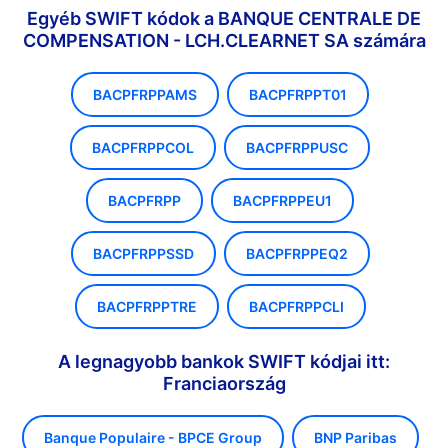
Egyéb SWIFT kódok a BANQUE CENTRALE DE
COMPENSATION - LCH.CLEARNET SA számára
BACPFRPPAMS
BACPFRPPT01
BACPFRPPCOL
BACPFRPPUSC
BACPFRPP
BACPFRPPEU1
BACPFRPPSSD
BACPFRPPEQ2
BACPFRPPTRE
BACPFRPPCLI
A legnagyobb bankok SWIFT kódjai itt:
Franciaország
Banque Populaire - BPCE Group
BNP Paribas