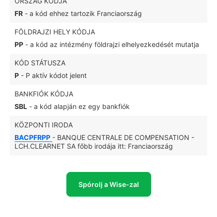
ORSZÁG KÓDJA
FR
- a kód ehhez tartozik Franciaország
FÖLDRAJZI HELY KÓDJA
PP
- a kód az intézmény földrajzi elhelyezkedését mutatja
KÓD STÁTUSZA
P
- P aktív kódot jelent
BANKFIÓK KÓDJA
SBL
- a kód alapján ez egy bankfiók
KÖZPONTI IRODA
BACPFRPP
- BANQUE CENTRALE DE COMPENSATION -
LCH.CLEARNET SA főbb irodája itt: Franciaország
Spórolj a Wise-zal