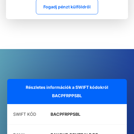
Fogadj pénzt külföldről
Részletes információk a SWIFT kódokról
BACPFRPPSBL
SWIFT KÓD
BACPFRPPSBL