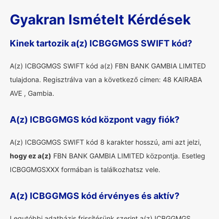
Gyakran Ismételt Kérdések
Kinek tartozik a(z) ICBGGMGS SWIFT kód?
A(z) ICBGGMGS SWIFT kód a(z) FBN BANK GAMBIA LIMITED
tulajdona. Regisztrálva van a következő címen: 48 KAIRABA
AVE , Gambia.
A(z) ICBGGMGS kód központ vagy fiók?
A(z) ICBGGMGS SWIFT kód 8 karakter hosszú, ami azt jelzi,
hogy ez a(z)
FBN BANK GAMBIA LIMITED központja. Esetleg
ICBGGMGSXXX formában is találkozhatsz vele.
A(z) ICBGGMGS kód érvényes és aktív?
Legutóbbi adatbázis frissítésünk szerint a(z) ICBGGMGS