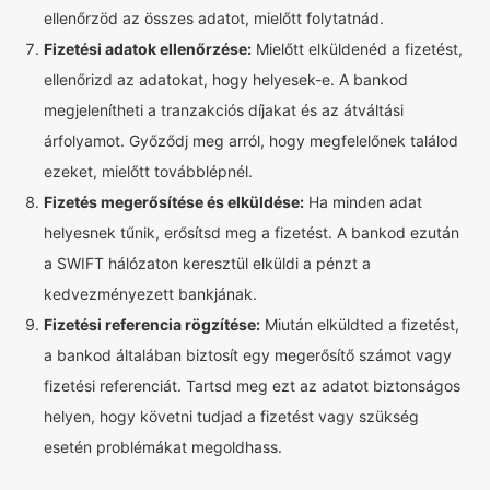
ellenőrzöd az összes adatot, mielőtt folytatnád.
Fizetési adatok ellenőrzése:
Mielőtt elküldenéd a fizetést,
ellenőrizd az adatokat, hogy helyesek-e. A bankod
megjelenítheti a tranzakciós díjakat és az átváltási
árfolyamot. Győződj meg arról, hogy megfelelőnek találod
ezeket, mielőtt továbblépnél.
Fizetés megerősítése és elküldése:
Ha minden adat
helyesnek tűnik, erősítsd meg a fizetést. A bankod ezután
a SWIFT hálózaton keresztül elküldi a pénzt a
kedvezményezett bankjának.
Fizetési referencia rögzítése:
Miután elküldted a fizetést,
a bankod általában biztosít egy megerősítő számot vagy
fizetési referenciát. Tartsd meg ezt az adatot biztonságos
helyen, hogy követni tudjad a fizetést vagy szükség
esetén problémákat megoldhass.