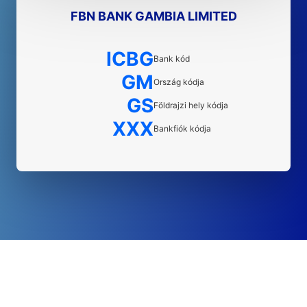
FBN BANK GAMBIA LIMITED
ICBG
Bank kód
GM
Ország kódja
GS
Földrajzi hely kódja
XXX
Bankfiók kódja