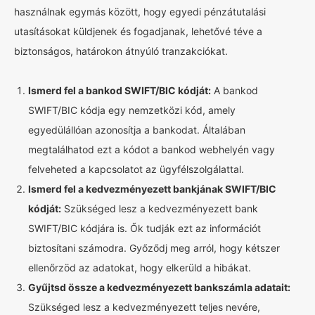
használnak egymás között, hogy egyedi pénzátutalási
utasításokat küldjenek és fogadjanak, lehetővé téve a
biztonságos, határokon átnyúló tranzakciókat.
Ismerd fel a bankod SWIFT/BIC kódját:
A bankod
SWIFT/BIC kódja egy nemzetközi kód, amely
egyedülállóan azonosítja a bankodat. Általában
megtalálhatod ezt a kódot a bankod webhelyén vagy
felveheted a kapcsolatot az ügyfélszolgálattal.
Ismerd fel a kedvezményezett bankjának SWIFT/BIC
kódját:
Szükséged lesz a kedvezményezett bank
SWIFT/BIC kódjára is. Ők tudják ezt az információt
biztosítani számodra. Győződj meg arról, hogy kétszer
ellenőrzöd az adatokat, hogy elkerüld a hibákat.
Gyűjtsd össze a kedvezményezett bankszámla adatait:
Szükséged lesz a kedvezményezett teljes nevére,