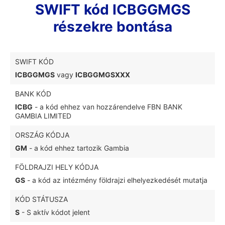
SWIFT kód ICBGGMGS
részekre bontása
SWIFT KÓD
ICBGGMGS
vagy
ICBGGMGSXXX
BANK KÓD
ICBG
- a kód ehhez van hozzárendelve FBN BANK
GAMBIA LIMITED
ORSZÁG KÓDJA
GM
- a kód ehhez tartozik Gambia
FÖLDRAJZI HELY KÓDJA
GS
- a kód az intézmény földrajzi elhelyezkedését mutatja
KÓD STÁTUSZA
S
- S aktív kódot jelent