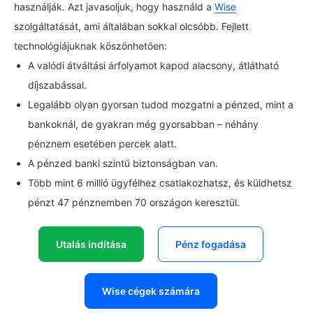
használják. Azt javasoljuk, hogy használd a
Wise
szolgáltatását, ami általában sokkal olcsóbb. Fejlett
technológiájuknak köszönhetően:
A valódi átváltási árfolyamot kapod alacsony, átlátható
díjszabással.
Legalább olyan gyorsan tudod mozgatni a pénzed, mint a
bankoknál, de gyakran még gyorsabban – néhány
pénznem esetében percek alatt.
A pénzed banki szintű biztonságban van.
Több mint 6 millió ügyfélhez csatlakozhatsz, és küldhetsz
pénzt 47 pénznemben 70 országon keresztül.
Utalás indítása
Pénz fogadása
Wise cégek számára