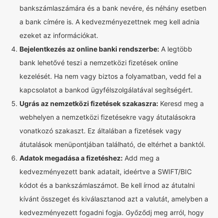
bankszámlaszámára és a bank nevére, és néhány esetben
a bank címére is. A kedvezményezettnek meg kell adnia
ezeket az információkat.
Bejelentkezés az online banki rendszerbe:
A legtöbb
bank lehetővé teszi a nemzetközi fizetések online
kezelését. Ha nem vagy biztos a folyamatban, vedd fel a
kapcsolatot a bankod ügyfélszolgálatával segítségért.
Ugrás az nemzetközi fizetések szakaszra:
Keresd meg a
webhelyen a nemzetközi fizetésekre vagy átutalásokra
vonatkozó szakaszt. Ez általában a fizetések vagy
átutalások menüpontjában található, de eltérhet a banktól.
Adatok megadása a fizetéshez:
Add meg a
kedvezményezett bank adatait, ideértve a SWIFT/BIC
kódot és a bankszámlaszámot. Be kell írnod az átutalni
kívánt összeget és kiválasztanod azt a valutát, amelyben a
kedvezményezett fogadni fogja. Győződj meg arról, hogy