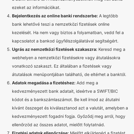
ezeket az információkat.
Bejelentkezés az online banki rendszerbe:
A legtöbb
bank lehetővé teszi a nemzetközi fizetések online
kezelését. Ha nem vagy biztos a folyamatban, vedd fel a
kapcsolatot a bankod ügyfélszolgálatával segítségért.
Ugrás az nemzetközi fizetések szakaszra:
Keresd meg a
webhelyen a nemzetközi fizetésekre vagy átutalásokra
vonatkozó szakaszt. Ez általában a fizetések vagy
átutalások menüpontjában található, de eltérhet a banktól.
Adatok megadása a fizetéshez:
Add meg a
kedvezményezett bank adatait, ideértve a SWIFT/BIC
kódot és a bankszámlaszámot. Be kell írnod az átutalni
kívánt összeget és kiválasztanod azt a valutát, amelyben a
kedvezményezett fogadni fogja. Győződj meg arról, hogy
ellenőrzöd az összes adatot, mielőtt folytatnád.
Fizetési adatok ellenőrzése:
Mielőtt elküldenéd a fizetést,