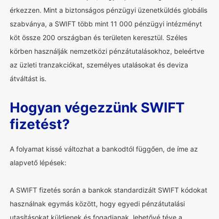
érkezzen. Mint a biztonságos pénzügyi üzenetküldés globális
szabványa, a SWIFT több mint 11 000 pénzügyi intézményt
köt össze 200 országban és területen keresztül. Széles
körben használják nemzetközi pénzátutalásokhoz, beleértve
az üzleti tranzakciókat, személyes utalásokat és deviza
átváltást is.
Hogyan végezzünk SWIFT
fizetést?
A folyamat kissé változhat a bankodtól függően, de íme az
alapvető lépések:
A SWIFT fizetés során a bankok standardizált SWIFT kódokat
használnak egymás között, hogy egyedi pénzátutalási
utasításokat küldjenek és fogadjanak, lehetővé téve a