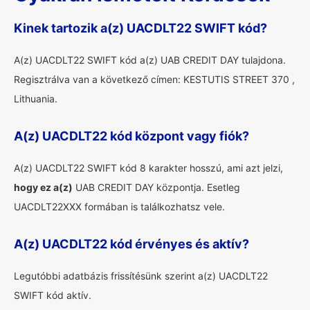
Kinek tartozik a(z) UACDLT22 SWIFT kód?
A(z) UACDLT22 SWIFT kód a(z) UAB CREDIT DAY tulajdona.
Regisztrálva van a következő címen: KESTUTIS STREET 370 ,
Lithuania.
A(z) UACDLT22 kód központ vagy fiók?
A(z) UACDLT22 SWIFT kód 8 karakter hosszú, ami azt jelzi,
hogy ez a(z)
UAB CREDIT DAY központja. Esetleg
UACDLT22XXX formában is találkozhatsz vele.
A(z) UACDLT22 kód érvényes és aktív?
Legutóbbi adatbázis frissítésünk szerint a(z) UACDLT22
SWIFT kód aktív.