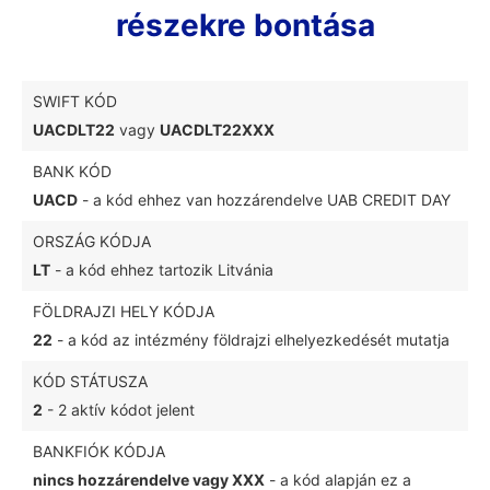
részekre bontása
SWIFT KÓD
UACDLT22
vagy
UACDLT22XXX
BANK KÓD
UACD
- a kód ehhez van hozzárendelve UAB CREDIT DAY
ORSZÁG KÓDJA
LT
- a kód ehhez tartozik Litvánia
FÖLDRAJZI HELY KÓDJA
22
- a kód az intézmény földrajzi elhelyezkedését mutatja
KÓD STÁTUSZA
2
- 2 aktív kódot jelent
BANKFIÓK KÓDJA
nincs hozzárendelve vagy XXX
- a kód alapján ez a