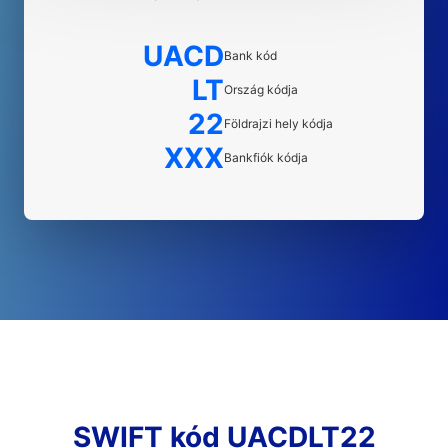
UACD
Bank kód
LT
Ország kódja
22
Földrajzi hely kódja
XXX
Bankfiók kódja
SWIFT kód UACDLT22