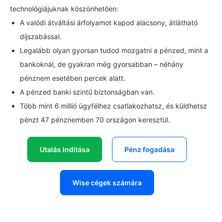
technológiájuknak köszönhetően:
A valódi átváltási árfolyamot kapod alacsony, átlátható
díjszabással.
Legalább olyan gyorsan tudod mozgatni a pénzed, mint a
bankoknál, de gyakran még gyorsabban – néhány
pénznem esetében percek alatt.
A pénzed banki szintű biztonságban van.
Több mint 6 millió ügyfélhez csatlakozhatsz, és küldhetsz
pénzt 47 pénznemben 70 országon keresztül.
Utalás indítása
Pénz fogadása
Wise cégek számára