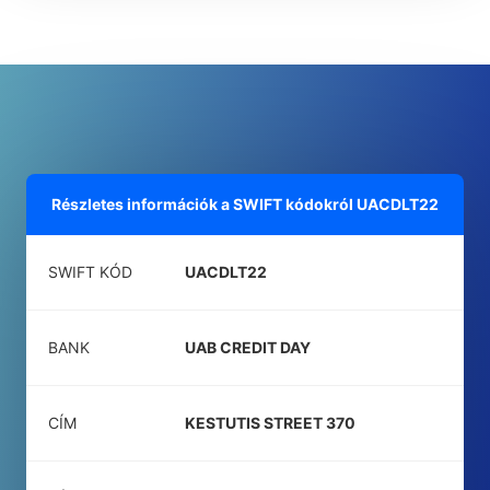
Részletes információk a SWIFT kódokról
UACDLT22
SWIFT KÓD
UACDLT22
BANK
UAB CREDIT DAY
CÍM
KESTUTIS STREET 370