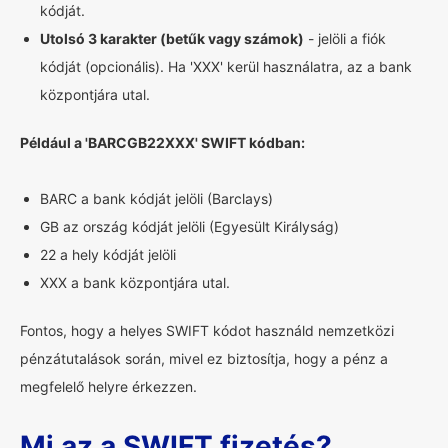
kódját.
Utolsó 3 karakter (betűk vagy számok)
- jelöli a fiók
kódját (opcionális). Ha 'XXX' kerül használatra, az a bank
központjára utal.
Például a 'BARCGB22XXX' SWIFT kódban:
BARC a bank kódját jelöli (Barclays)
GB az ország kódját jelöli (Egyesült Királyság)
22 a hely kódját jelöli
XXX a bank központjára utal.
Fontos, hogy a helyes SWIFT kódot használd nemzetközi
pénzátutalások során, mivel ez biztosítja, hogy a pénz a
megfelelő helyre érkezzen.
Mi az a SWIFT fizetés?