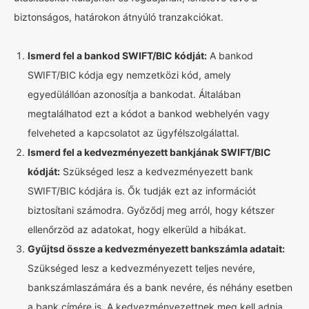
biztonságos, határokon átnyúló tranzakciókat.
Ismerd fel a bankod SWIFT/BIC kódját:
A bankod
SWIFT/BIC kódja egy nemzetközi kód, amely
egyedülállóan azonosítja a bankodat. Általában
megtalálhatod ezt a kódot a bankod webhelyén vagy
felveheted a kapcsolatot az ügyfélszolgálattal.
Ismerd fel a kedvezményezett bankjának SWIFT/BIC
kódját:
Szükséged lesz a kedvezményezett bank
SWIFT/BIC kódjára is. Ők tudják ezt az információt
biztosítani számodra. Győződj meg arról, hogy kétszer
ellenőrzöd az adatokat, hogy elkerüld a hibákat.
Gyűjtsd össze a kedvezményezett bankszámla adatait:
Szükséged lesz a kedvezményezett teljes nevére,
bankszámlaszámára és a bank nevére, és néhány esetben
a bank címére is. A kedvezményezettnek meg kell adnia