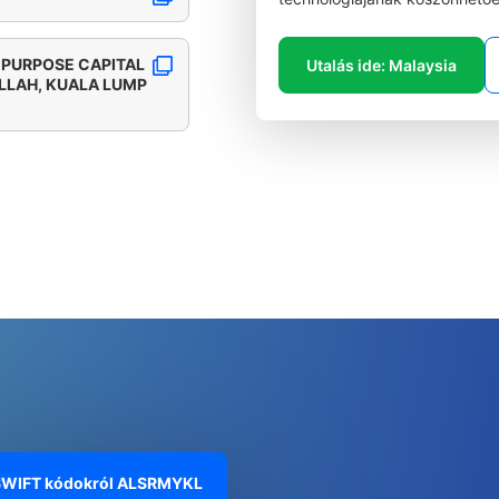
-PURPOSE CAPITAL
Utalás ide: Malaysia
LLAH, KUALA LUMP
 SWIFT kódokról
ALSRMYKL