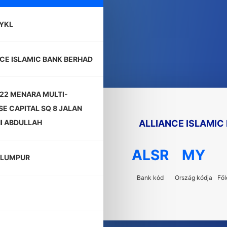
YKL
CE ISLAMIC BANK BERHAD
22 MENARA MULTI-
E CAPITAL SQ 8 JALAN
ALLIANCE ISLAMIC
I ABDULLAH
ALSR
MY
 LUMPUR
Bank kód
Ország kódja
Föl