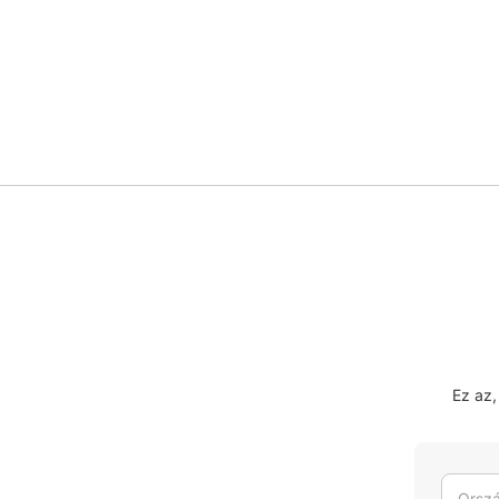
Ez az
Orszá