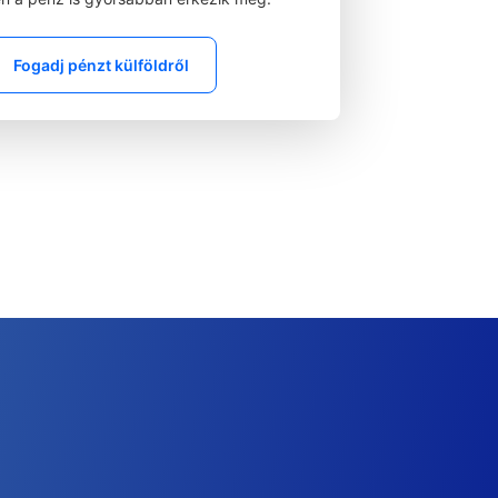
Fogadj pénzt külföldről