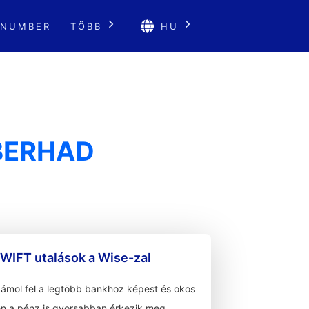
 NUMBER
TÖBB
HU
BERHAD
WIFT utalások a Wise-zal
zámol fel a legtöbb bankhoz képest és okos
n a pénz is gyorsabban érkezik meg.