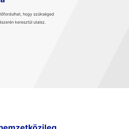
előfordulhat, hogy szükséged
szerén keresztül utalsz.
 nemzetközileg