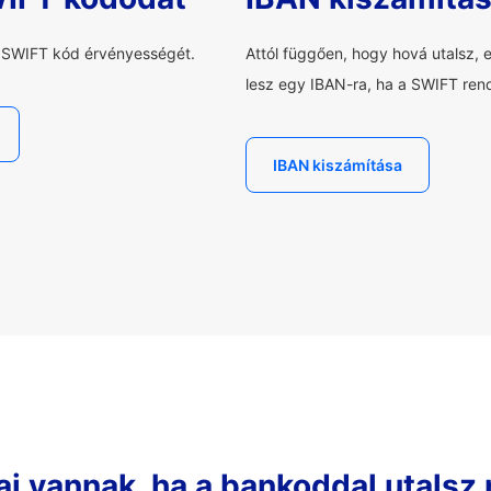
a SWIFT kód érvényességét.
Attól függően, hogy hová utalsz, 
lesz egy IBAN-ra, ha a SWIFT rend
IBAN kiszámítása
ai vannak, ha a bankoddal utalsz