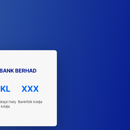
 BANK BERHAD
KL
XXX
drajzi hely
Bankfiók kódja
kódja