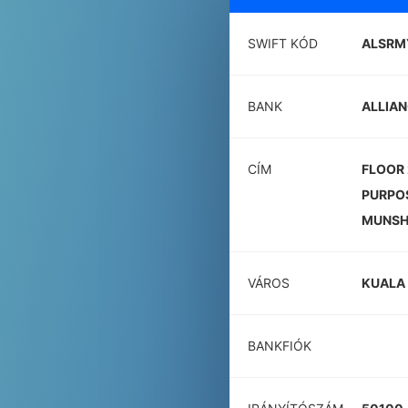
SWIFT KÓD
ALSRM
BANK
ALLIAN
CÍM
FLOOR 
PURPOS
MUNSH
VÁROS
KUALA
BANKFIÓK