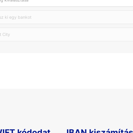
sz ki egy bankot
t City
WIFT kódodat
IBAN kiszámítá