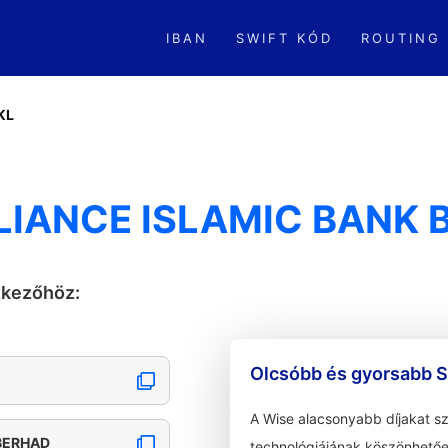
IBAN
SWIFT KÓD
ROUTING
KL
LIANCE ISLAMIC BANK 
tkezőhöz:
Olcsóbb és gyorsabb S
A Wise alacsonyabb díjakat s
BERHAD
technológiájának köszönhetőe