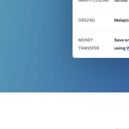
IRÁNYÍTÓSZÁM
50100
ORSZÁG
Malajzi
MONEY
Save on
TRANSFER
using
W