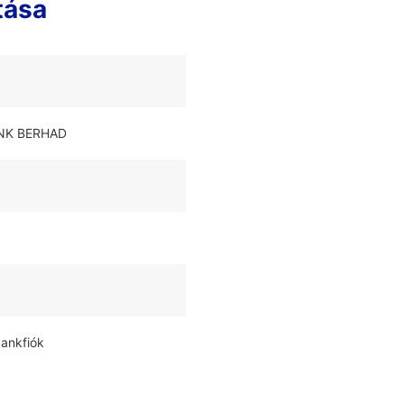
tása
ANK BERHAD
bankfiók