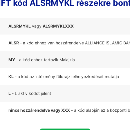
FT kód ALSRMYKL részekre bon
ALSRMYKL
vagy
ALSRMYKLXXX
ALSR
- a kód ehhez van hozzárendelve ALLIANCE ISLAMIC B
MY
- a kód ehhez tartozik Malajzia
KL
- a kód az intézmény földrajzi elhelyezkedését mutatja
L
- L aktív kódot jelent
nincs hozzárendelve vagy XXX
- a kód alapján ez a központi 