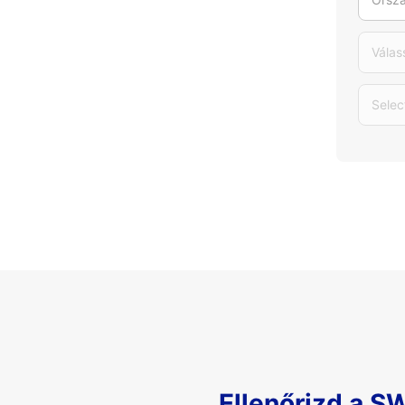
Válas
Selec
Ellenőrizd a S