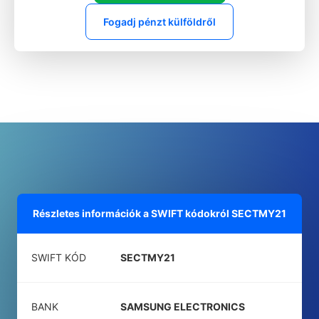
Fogadj pénzt külföldről
Részletes információk a SWIFT kódokról
SECTMY21
SWIFT KÓD
SECTMY21
BANK
SAMSUNG ELECTRONICS