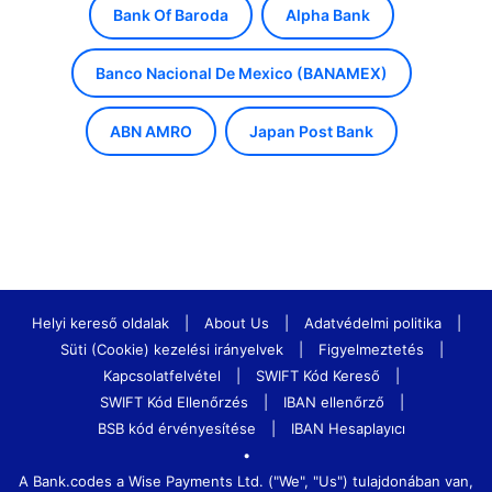
Bank Of Baroda
Alpha Bank
Banco Nacional De Mexico (BANAMEX)
ABN AMRO
Japan Post Bank
Helyi kereső oldalak
|
About Us
|
Adatvédelmi politika
|
Süti (Cookie) kezelési irányelvek
|
Figyelmeztetés
|
Kapcsolatfelvétel
|
SWIFT Kód Kereső
|
SWIFT Kód Ellenőrzés
|
IBAN ellenőrző
|
BSB kód érvényesítése
|
IBAN Hesaplayıcı
•
A Bank.codes a Wise Payments Ltd. ("We", "Us") tulajdonában van,