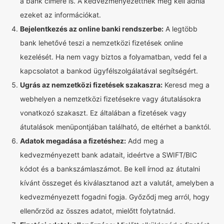
a bank címére is. A kedvezményezettnek meg kell adnia
ezeket az információkat.
Bejelentkezés az online banki rendszerbe:
A legtöbb
bank lehetővé teszi a nemzetközi fizetések online
kezelését. Ha nem vagy biztos a folyamatban, vedd fel a
kapcsolatot a bankod ügyfélszolgálatával segítségért.
Ugrás az nemzetközi fizetések szakaszra:
Keresd meg a
webhelyen a nemzetközi fizetésekre vagy átutalásokra
vonatkozó szakaszt. Ez általában a fizetések vagy
átutalások menüpontjában található, de eltérhet a banktól.
Adatok megadása a fizetéshez:
Add meg a
kedvezményezett bank adatait, ideértve a SWIFT/BIC
kódot és a bankszámlaszámot. Be kell írnod az átutalni
kívánt összeget és kiválasztanod azt a valutát, amelyben a
kedvezményezett fogadni fogja. Győződj meg arról, hogy
ellenőrzöd az összes adatot, mielőtt folytatnád.