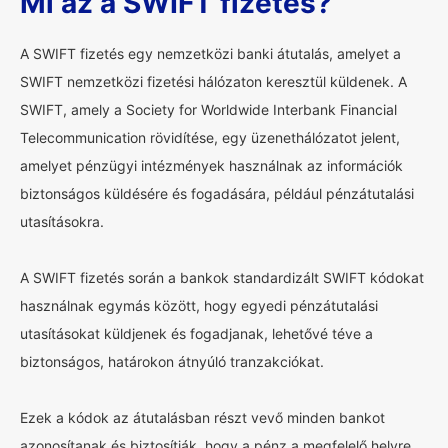
Mi az a SWIFT fizetés?
A SWIFT fizetés egy nemzetközi banki átutalás, amelyet a
SWIFT nemzetközi fizetési hálózaton keresztül küldenek. A
SWIFT, amely a Society for Worldwide Interbank Financial
Telecommunication rövidítése, egy üzenethálózatot jelent,
amelyet pénzügyi intézmények használnak az információk
biztonságos küldésére és fogadására, például pénzátutalási
utasításokra.
A SWIFT fizetés során a bankok standardizált SWIFT kódokat
használnak egymás között, hogy egyedi pénzátutalási
utasításokat küldjenek és fogadjanak, lehetővé téve a
biztonságos, határokon átnyúló tranzakciókat.
Ezek a kódok az átutalásban részt vevő minden bankot
azonosítanak és biztosítják, hogy a pénz a megfelelő helyre