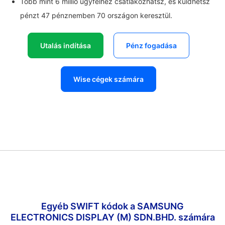
Több mint 6 millió ügyfélhez csatlakozhatsz, és küldhetsz
pénzt 47 pénznemben 70 országon keresztül.
Utalás indítása
Pénz fogadása
Wise cégek számára
Egyéb SWIFT kódok a SAMSUNG
ELECTRONICS DISPLAY (M) SDN.BHD. számára