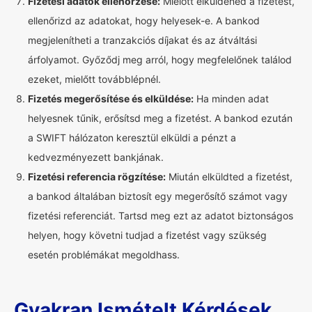
Fizetési adatok ellenőrzése:
Mielőtt elküldenéd a fizetést,
ellenőrizd az adatokat, hogy helyesek-e. A bankod
megjelenítheti a tranzakciós díjakat és az átváltási
árfolyamot. Győződj meg arról, hogy megfelelőnek találod
ezeket, mielőtt továbblépnél.
Fizetés megerősítése és elküldése:
Ha minden adat
helyesnek tűnik, erősítsd meg a fizetést. A bankod ezután
a SWIFT hálózaton keresztül elküldi a pénzt a
kedvezményezett bankjának.
Fizetési referencia rögzítése:
Miután elküldted a fizetést,
a bankod általában biztosít egy megerősítő számot vagy
fizetési referenciát. Tartsd meg ezt az adatot biztonságos
helyen, hogy követni tudjad a fizetést vagy szükség
esetén problémákat megoldhass.
Gyakran Ismételt Kérdések