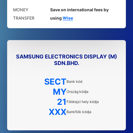
MONEY
Save on international fees by
TRANSFER
using
Wise
SAMSUNG ELECTRONICS DISPLAY (M)
SDN.BHD.
SECT
Bank kód
MY
Ország kódja
21
Földrajzi hely kódja
XXX
Bankfiók kódja