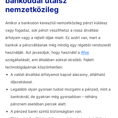
bankoddal utalsz
nemzetközileg
Amikor a bankodon keresztül nemzetközileg pénzt küldesz
vagy fogadsz, sok pénzt veszíthetsz a rossz átváltási
árfolyam vagy a rejtett díjak miatt. Ez azért van, mert a
bankok a pénzváltásnak még mindig egy régebbi rendszerét
használják. Azt javasoljuk, hogy használd a
Wise
szolgáltatását, ami általában sokkal olcsóbb. Fejlett
technológiájuknak köszönhetően:
A valódi átváltási árfolyamot kapod alacsony, átlátható
díjszabással.
Legalább olyan gyorsan tudod mozgatni a pénzed, mint a
bankoknál, de gyakran még gyorsabban – néhány
pénznem esetében percek alatt.
A pénzed banki szintű biztonságban van.