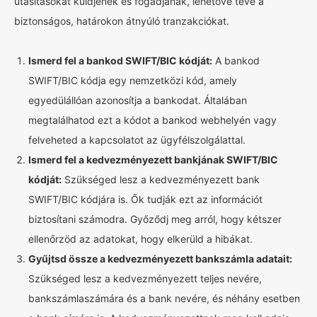
utasításokat küldjenek és fogadjanak, lehetővé téve a
biztonságos, határokon átnyúló tranzakciókat.
Ismerd fel a bankod SWIFT/BIC kódját:
A bankod
SWIFT/BIC kódja egy nemzetközi kód, amely
egyedülállóan azonosítja a bankodat. Általában
megtalálhatod ezt a kódot a bankod webhelyén vagy
felveheted a kapcsolatot az ügyfélszolgálattal.
Ismerd fel a kedvezményezett bankjának SWIFT/BIC
kódját:
Szükséged lesz a kedvezményezett bank
SWIFT/BIC kódjára is. Ők tudják ezt az információt
biztosítani számodra. Győződj meg arról, hogy kétszer
ellenőrzöd az adatokat, hogy elkerüld a hibákat.
Gyűjtsd össze a kedvezményezett bankszámla adatait:
Szükséged lesz a kedvezményezett teljes nevére,
bankszámlaszámára és a bank nevére, és néhány esetben