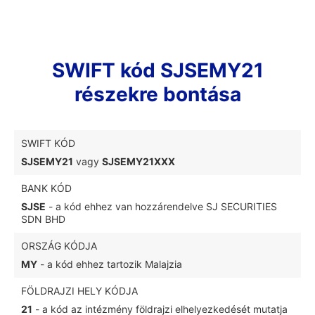
SWIFT kód SJSEMY21
részekre bontása
SWIFT KÓD
SJSEMY21
vagy
SJSEMY21XXX
BANK KÓD
SJSE
- a kód ehhez van hozzárendelve SJ SECURITIES
SDN BHD
ORSZÁG KÓDJA
MY
- a kód ehhez tartozik Malajzia
FÖLDRAJZI HELY KÓDJA
21
- a kód az intézmény földrajzi elhelyezkedését mutatja