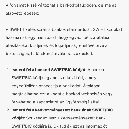
A folyamat kissé változhat a bankodtól függően, de íme az
alapvető lépések:
A SWIFT fizetés során a bankok standardizált SWIFT kódokat
használnak egymás között, hogy egyedi pénzátutalási
utasításokat küldjenek és fogadjanak, lehetővé téve a
biztonságos, határokon átnyúló tranzakciókat.
Ismerd fel a bankod SWIFT/BIC kódját:
A bankod
SWIFT/BIC kódja egy nemzetközi kód, amely
egyedülállóan azonosítja a bankodat. Általában
megtalálhatod ezt a kódot a bankod webhelyén vagy
felveheted a kapcsolatot az ügyfélszolgálattal.
Ismerd fel a kedvezményezett bankjának SWIFT/BIC
kódját:
Szükséged lesz a kedvezményezett bank
SWIFT/BIC kódjára is. Ők tudják ezt az információt