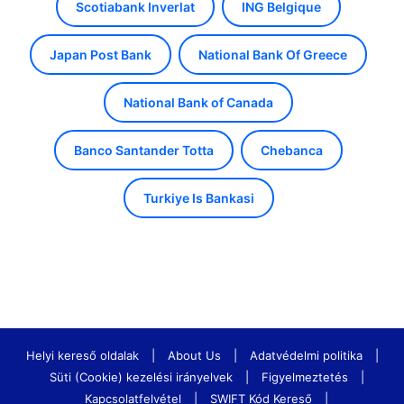
Scotiabank Inverlat
ING Belgique
Japan Post Bank
National Bank Of Greece
National Bank of Canada
Banco Santander Totta
Chebanca
Turkiye Is Bankasi
Helyi kereső oldalak
|
About Us
|
Adatvédelmi politika
|
Süti (Cookie) kezelési irányelvek
|
Figyelmeztetés
|
Kapcsolatfelvétel
|
SWIFT Kód Kereső
|