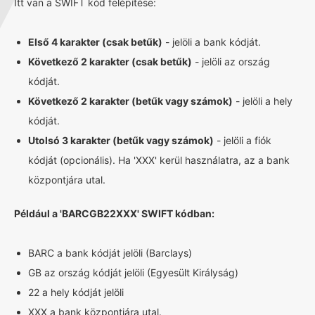
Itt van a SWIFT kód felépítése:
Első 4 karakter (csak betűk)
- jelöli a bank kódját.
Következő 2 karakter (csak betűk)
- jelöli az ország
kódját.
Következő 2 karakter (betűk vagy számok)
- jelöli a hely
kódját.
Utolsó 3 karakter (betűk vagy számok)
- jelöli a fiók
kódját (opcionális). Ha 'XXX' kerül használatra, az a bank
központjára utal.
Például a 'BARCGB22XXX' SWIFT kódban:
BARC a bank kódját jelöli (Barclays)
GB az ország kódját jelöli (Egyesült Királyság)
22 a hely kódját jelöli
XXX a bank központjára utal.