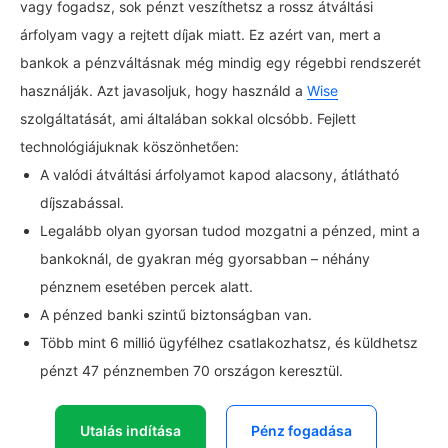
vagy fogadsz, sok pénzt veszíthetsz a rossz átváltási
árfolyam vagy a rejtett díjak miatt. Ez azért van, mert a
bankok a pénzváltásnak még mindig egy régebbi rendszerét
használják. Azt javasoljuk, hogy használd a
Wise
szolgáltatását, ami általában sokkal olcsóbb. Fejlett
technológiájuknak köszönhetően:
A valódi átváltási árfolyamot kapod alacsony, átlátható
díjszabással.
Legalább olyan gyorsan tudod mozgatni a pénzed, mint a
bankoknál, de gyakran még gyorsabban – néhány
pénznem esetében percek alatt.
A pénzed banki szintű biztonságban van.
Több mint 6 millió ügyfélhez csatlakozhatsz, és küldhetsz
pénzt 47 pénznemben 70 országon keresztül.
Utalás indítása
Pénz fogadása