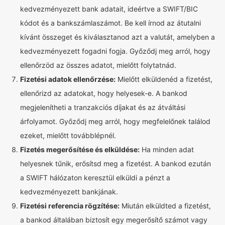
kedvezményezett bank adatait, ideértve a SWIFT/BIC
kódot és a bankszámlaszámot. Be kell írnod az átutalni
kívánt összeget és kiválasztanod azt a valutát, amelyben a
kedvezményezett fogadni fogja. Győződj meg arról, hogy
ellenőrzöd az összes adatot, mielőtt folytatnád.
Fizetési adatok ellenőrzése:
Mielőtt elküldenéd a fizetést,
ellenőrizd az adatokat, hogy helyesek-e. A bankod
megjelenítheti a tranzakciós díjakat és az átváltási
árfolyamot. Győződj meg arról, hogy megfelelőnek találod
ezeket, mielőtt továbblépnél.
Fizetés megerősítése és elküldése:
Ha minden adat
helyesnek tűnik, erősítsd meg a fizetést. A bankod ezután
a SWIFT hálózaton keresztül elküldi a pénzt a
kedvezményezett bankjának.
Fizetési referencia rögzítése:
Miután elküldted a fizetést,
a bankod általában biztosít egy megerősítő számot vagy