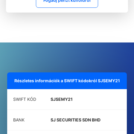
Fogadj pénzt külföldről
Részletes információk a SWIFT kódokról
SJSEMY21
SWIFT KÓD
SJSEMY21
BANK
SJ SECURITIES SDN BHD