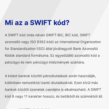
Mi az a SWIFT kód?
A SWIFT kód (más néven SWIFT-BIC, BIC kód, SWIFT
azonosító vagy ISO 9362 kód) az International Organization
for Standardization (ISO) által jóváhagyott Bank Azonosító
Kódok standard formátuma. Ez egyedülálló azonosító kód a
pénzügyi és nem pénzügyi intézmények számára.
A kódot bankok közötti pénzátutalások során használják,
különösen nemzetközi banki átutalásoknál. Ezen kívül más
bankok közötti üzenetek cseréjére is alkalmazható. A SWIFT
kód 8 vagy 11 karakter hosszú, és betűkből és számokból áll.