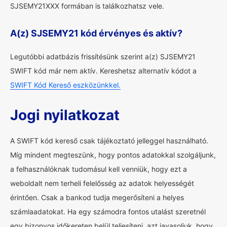
SJSEMY21XXX formában is találkozhatsz vele.
A(z) SJSEMY21 kód érvényes és aktív?
Legutóbbi adatbázis frissítésünk szerint a(z) SJSEMY21
SWIFT kód már nem aktív. Kereshetsz alternatív kódot a
SWIFT Kód Kereső eszközünkkel.
Jogi nyilatkozat
A SWIFT kód kereső csak tájékoztató jelleggel használható.
Míg mindent megteszünk, hogy pontos adatokkal szolgáljunk,
a felhasználóknak tudomásul kell venniük, hogy ezt a
weboldalt nem terheli felelősség az adatok helyességét
érintően. Csak a bankod tudja megerősíteni a helyes
számlaadatokat. Ha egy számodra fontos utalást szeretnél
egy bizonyos időkereten belül teljesíteni, azt javasoljuk, hogy