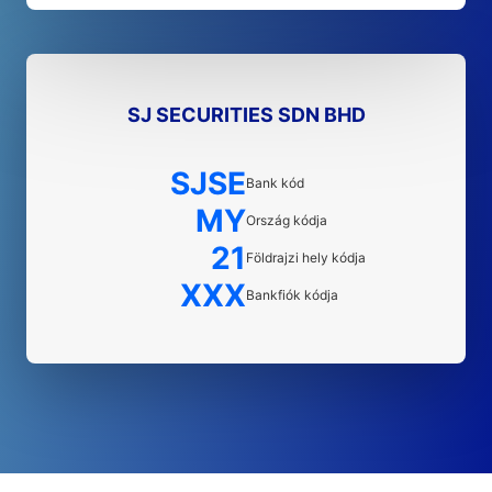
SJ SECURITIES SDN BHD
SJSE
Bank kód
MY
Ország kódja
21
Földrajzi hely kódja
XXX
Bankfiók kódja