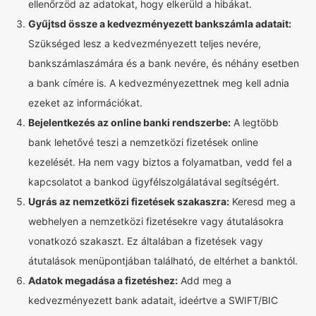
ellenőrzöd az adatokat, hogy elkerüld a hibákat.
Gyűjtsd össze a kedvezményezett bankszámla adatait:
Szükséged lesz a kedvezményezett teljes nevére,
bankszámlaszámára és a bank nevére, és néhány esetben
a bank címére is. A kedvezményezettnek meg kell adnia
ezeket az információkat.
Bejelentkezés az online banki rendszerbe:
A legtöbb
bank lehetővé teszi a nemzetközi fizetések online
kezelését. Ha nem vagy biztos a folyamatban, vedd fel a
kapcsolatot a bankod ügyfélszolgálatával segítségért.
Ugrás az nemzetközi fizetések szakaszra:
Keresd meg a
webhelyen a nemzetközi fizetésekre vagy átutalásokra
vonatkozó szakaszt. Ez általában a fizetések vagy
átutalások menüpontjában található, de eltérhet a banktól.
Adatok megadása a fizetéshez:
Add meg a
kedvezményezett bank adatait, ideértve a SWIFT/BIC