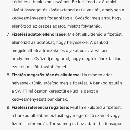
kódot és a bankszámlaszámot. Be kell írnod az átutalni
kívánt összeget és kiválasztanod azt a valutát, amelyben a
kedvezményezett fogadni fogja. Győződj meg arról, hogy
ellenőrzöd az összes adatot, mielőtt folytatnád.
Fizetési adatok ellenőrzése:
Mielőtt elküldenéd a fizetést,
ellenőrizd az adatokat, hogy helyesek-e. A bankod
megjelenítheti a tranzakciós díjakat és az átváltási
árfolyamot. Győződj meg arról, hogy megfelelőnek találod
ezeket, mielőtt továbblépnél.
Fizetés megerősítése és elküldése:
Ha minden adat
helyesnek tűnik, erősítsd meg a fizetést. A bankod ezután
a SWIFT hálózaton keresztül elküldi a pénzt a
kedvezményezett bankjának.
Fizetési referencia rögzítése:
Miután elküldted a fizetést,
a bankod általában biztosít egy megerősítő számot vagy
fizetési referenciát. Tartsd meg ezt az adatot biztonságos