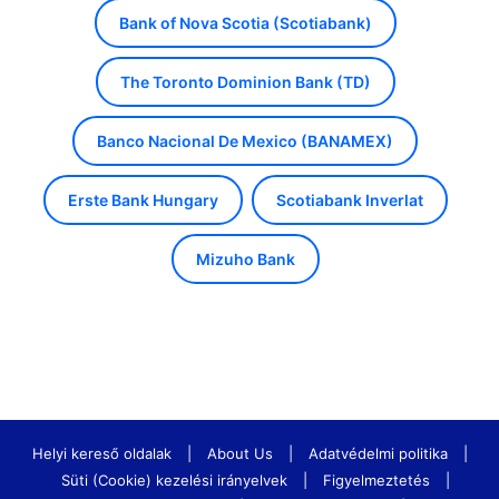
Bank of Nova Scotia (Scotiabank)
The Toronto Dominion Bank (TD)
Banco Nacional De Mexico (BANAMEX)
Erste Bank Hungary
Scotiabank Inverlat
Mizuho Bank
Helyi kereső oldalak
|
About Us
|
Adatvédelmi politika
|
Süti (Cookie) kezelési irányelvek
|
Figyelmeztetés
|