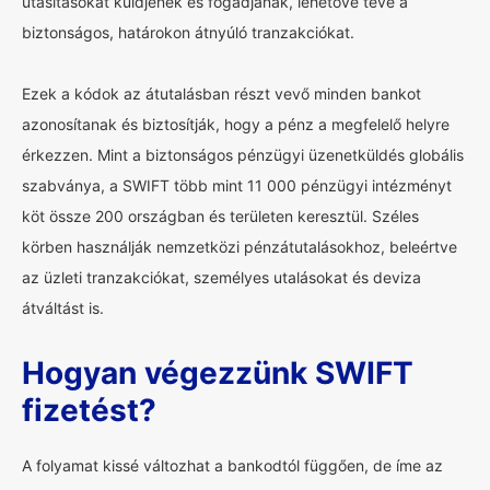
utasításokat küldjenek és fogadjanak, lehetővé téve a
biztonságos, határokon átnyúló tranzakciókat.
Ezek a kódok az átutalásban részt vevő minden bankot
azonosítanak és biztosítják, hogy a pénz a megfelelő helyre
érkezzen. Mint a biztonságos pénzügyi üzenetküldés globális
szabványa, a SWIFT több mint 11 000 pénzügyi intézményt
köt össze 200 országban és területen keresztül. Széles
körben használják nemzetközi pénzátutalásokhoz, beleértve
az üzleti tranzakciókat, személyes utalásokat és deviza
átváltást is.
Hogyan végezzünk SWIFT
fizetést?
A folyamat kissé változhat a bankodtól függően, de íme az