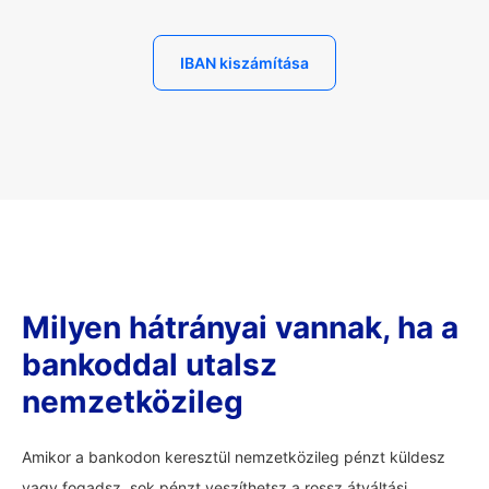
IBAN kiszámítása
Milyen hátrányai vannak, ha a
bankoddal utalsz
nemzetközileg
Amikor a bankodon keresztül nemzetközileg pénzt küldesz
vagy fogadsz, sok pénzt veszíthetsz a rossz átváltási