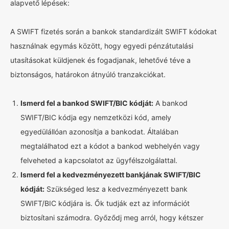
alapvető lépések:
A SWIFT fizetés során a bankok standardizált SWIFT kódokat
használnak egymás között, hogy egyedi pénzátutalási
utasításokat küldjenek és fogadjanak, lehetővé téve a
biztonságos, határokon átnyúló tranzakciókat.
Ismerd fel a bankod SWIFT/BIC kódját:
A bankod
SWIFT/BIC kódja egy nemzetközi kód, amely
egyedülállóan azonosítja a bankodat. Általában
megtalálhatod ezt a kódot a bankod webhelyén vagy
felveheted a kapcsolatot az ügyfélszolgálattal.
Ismerd fel a kedvezményezett bankjának SWIFT/BIC
kódját:
Szükséged lesz a kedvezményezett bank
SWIFT/BIC kódjára is. Ők tudják ezt az információt
biztosítani számodra. Győződj meg arról, hogy kétszer