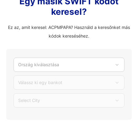
Egy másik SWIFT kódot
keresel?
Ez az, amit keresel: ACPMPAPA? Használd a keresőnket más
kódok kereséséhez.
Ország kiválasztása
Válassz ki egy bankot
Select City