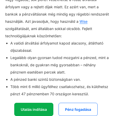
árfolyam vagy a rejtett díjak miatt. Ez azért van, mert a
bankok a pénzváltásnak még mindig egy régebbi rendszerét
használják. Azt javasoljuk, hogy használd a
Wise
szolgáltatását, ami általában sokkal olcsóbb. Fejlett
technológiájuknak köszönhetően:
A valódi átváltási árfolyamot kapod alacsony, átlátható
díjszabással.
Legalább olyan gyorsan tudod mozgatni a pénzed, mint a
bankoknál, de gyakran még gyorsabban – néhány
pénznem esetében percek alatt.
A pénzed banki szintű biztonságban van.
Több mint 6 millió ügyfélhez csatlakozhatsz, és küldhetsz
pénzt 47 pénznemben 70 országon keresztül.
Utalás indítása
Pénz fogadása