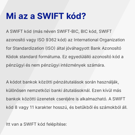
Mi az a SWIFT kód?
A SWIFT kód (más néven SWIFT-BIC, BIC kód, SWIFT
azonosító vagy ISO 9362 kód) az International Organization
for Standardization (ISO) által jóváhagyott Bank Azonosító
Kódok standard formátuma. Ez egyedülálló azonosító kód a
pénzügyi és nem pénzügyi intézmények számára.
A kódot bankok közötti pénzátutalások során használják,
különösen nemzetközi banki átutalásoknál. Ezen kívül más
bankok közötti üzenetek cseréjére is alkalmazható. A SWIFT
kód 8 vagy 11 karakter hosszú, és betűkből és számokból áll.
Itt van a SWIFT kód felépítése: