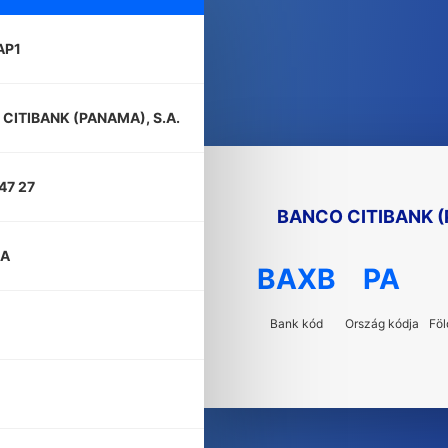
AP1
CITIBANK (PANAMA), S.A.
47 27
BANCO CITIBANK (
A
BAXB
PA
Bank kód
Ország kódja
Föl