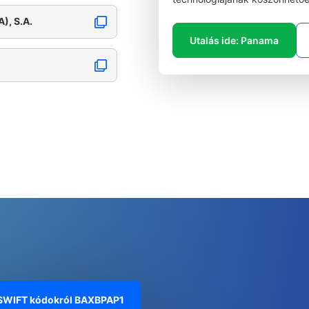
, S.A.
Utalás ide: Panama
 SWIFT kódokról
BAXBPAP1