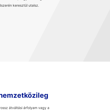
szerén keresztül utalsz.
 nemzetközileg
ossz átváltási árfolyam vagy a