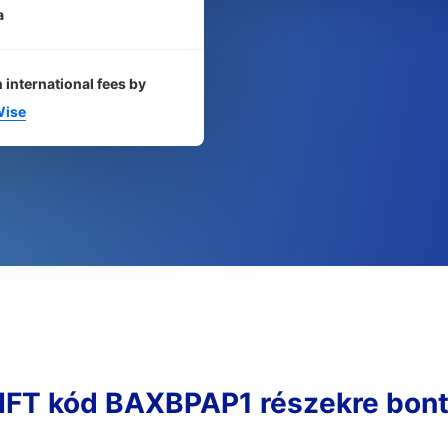
a
 international fees by
ise
FT kód BAXBPAP1 részekre bon