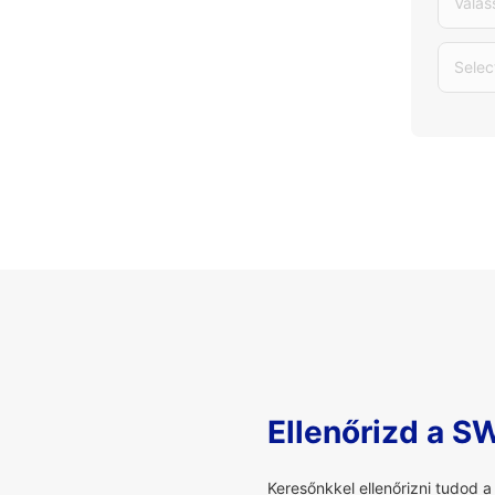
Válas
Selec
Ellenőrizd a S
Keresőnkkel ellenőrizni tudod 