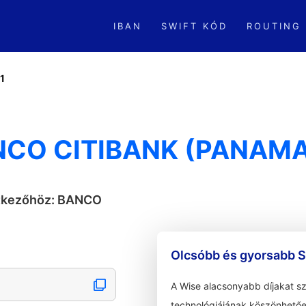
IBAN
SWIFT KÓD
ROUTING
1
CO CITIBANK (PANAMA)
etkezőhöz: BANCO
Olcsóbb és gyorsabb S
A Wise alacsonyabb díjakat s
technológiájának köszönhetőe