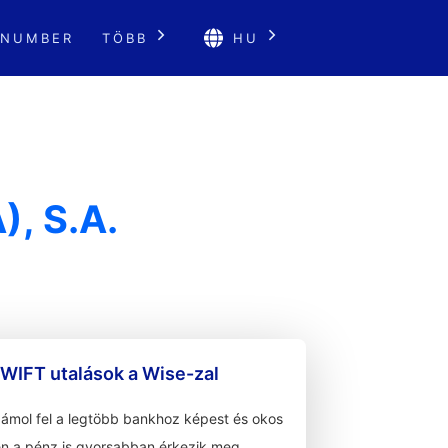
 NUMBER
TÖBB
HU
, S.A.
WIFT utalások a Wise-zal
zámol fel a legtöbb bankhoz képest és okos
n a pénz is gyorsabban érkezik meg.