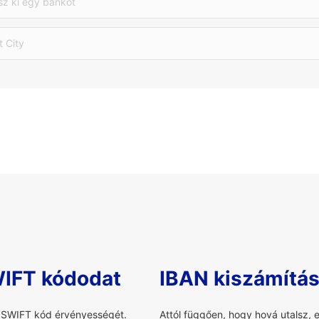
sz ki egy bankot
t City
WIFT kódodat
IBAN kiszámítá
a SWIFT kód érvényességét.
Attól függően, hogy hová utalsz, 