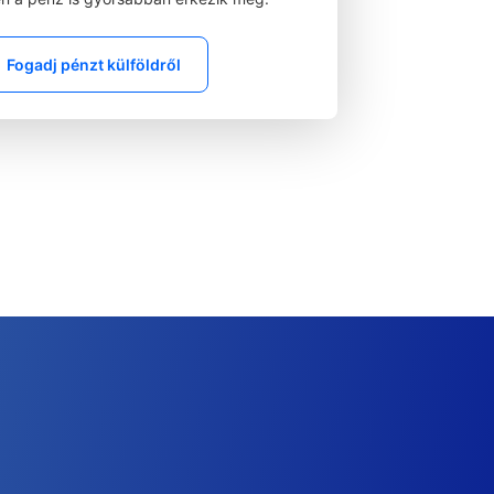
Fogadj pénzt külföldről