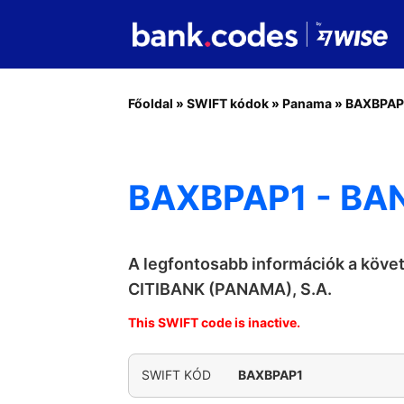
Főoldal
»
SWIFT kódok
»
Panama
»
BAXBPAP
BAXBPAP1 - BAN
A legfontosabb információk a köv
CITIBANK (PANAMA), S.A.
This SWIFT code is inactive.
SWIFT KÓD
BAXBPAP1