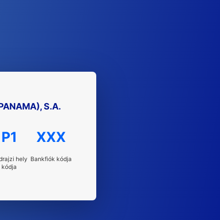
PANAMA), S.A.
P1
XXX
drajzi hely
Bankfiók kódja
kódja