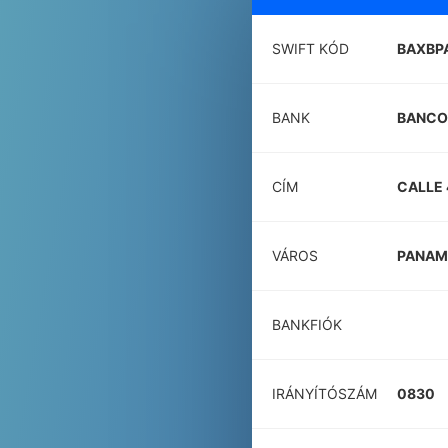
SWIFT KÓD
BAXBP
BANK
BANCO 
CÍM
CALLE 
VÁROS
PANAM
BANKFIÓK
IRÁNYÍTÓSZÁM
0830