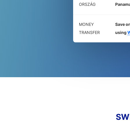
ORSZÁG
Panam
MONEY
Save on
TRANSFER
using
W
SWI