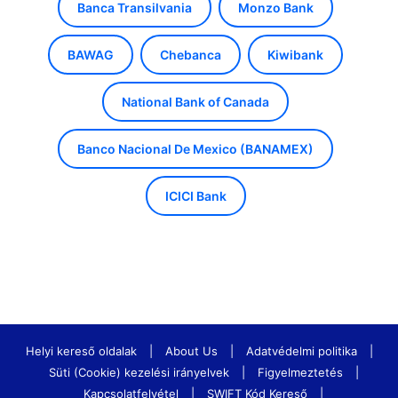
Banca Transilvania
Monzo Bank
BAWAG
Chebanca
Kiwibank
National Bank of Canada
Banco Nacional De Mexico (BANAMEX)
ICICI Bank
Helyi kereső oldalak
|
About Us
|
Adatvédelmi politika
|
Süti (Cookie) kezelési irányelvek
|
Figyelmeztetés
|
Kapcsolatfelvétel
|
SWIFT Kód Kereső
|