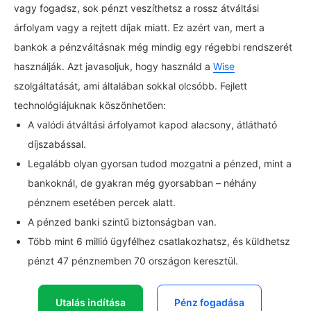
vagy fogadsz, sok pénzt veszíthetsz a rossz átváltási
árfolyam vagy a rejtett díjak miatt. Ez azért van, mert a
bankok a pénzváltásnak még mindig egy régebbi rendszerét
használják. Azt javasoljuk, hogy használd a
Wise
szolgáltatását, ami általában sokkal olcsóbb. Fejlett
technológiájuknak köszönhetően:
A valódi átváltási árfolyamot kapod alacsony, átlátható
díjszabással.
Legalább olyan gyorsan tudod mozgatni a pénzed, mint a
bankoknál, de gyakran még gyorsabban – néhány
pénznem esetében percek alatt.
A pénzed banki szintű biztonságban van.
Több mint 6 millió ügyfélhez csatlakozhatsz, és küldhetsz
pénzt 47 pénznemben 70 országon keresztül.
Utalás indítása
Pénz fogadása