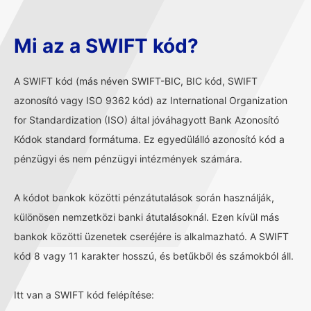
Mi az a SWIFT kód?
A SWIFT kód (más néven SWIFT-BIC, BIC kód, SWIFT
azonosító vagy ISO 9362 kód) az International Organization
for Standardization (ISO) által jóváhagyott Bank Azonosító
Kódok standard formátuma. Ez egyedülálló azonosító kód a
pénzügyi és nem pénzügyi intézmények számára.
A kódot bankok közötti pénzátutalások során használják,
különösen nemzetközi banki átutalásoknál. Ezen kívül más
bankok közötti üzenetek cseréjére is alkalmazható. A SWIFT
kód 8 vagy 11 karakter hosszú, és betűkből és számokból áll.
Itt van a SWIFT kód felépítése: