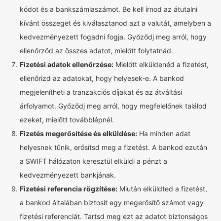
kódot és a bankszámlaszámot. Be kell írnod az átutalni
kívánt összeget és kiválasztanod azt a valutát, amelyben a
kedvezményezett fogadni fogja. Győződj meg arról, hogy
ellenőrzöd az összes adatot, mielőtt folytatnád.
Fizetési adatok ellenőrzése:
Mielőtt elküldenéd a fizetést,
ellenőrizd az adatokat, hogy helyesek-e. A bankod
megjelenítheti a tranzakciós díjakat és az átváltási
árfolyamot. Győződj meg arról, hogy megfelelőnek találod
ezeket, mielőtt továbblépnél.
Fizetés megerősítése és elküldése:
Ha minden adat
helyesnek tűnik, erősítsd meg a fizetést. A bankod ezután
a SWIFT hálózaton keresztül elküldi a pénzt a
kedvezményezett bankjának.
Fizetési referencia rögzítése:
Miután elküldted a fizetést,
a bankod általában biztosít egy megerősítő számot vagy
fizetési referenciát. Tartsd meg ezt az adatot biztonságos