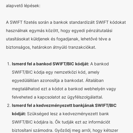
alapvető lépések:
A SWIFT fizetés során a bankok standardizált SWIFT kódokat
használnak egymás között, hogy egyedi pénzátutalási
utasításokat küldjenek és fogadjanak, lehetővé téve a
biztonságos, határokon átnyúló tranzakciókat.
Ismerd fel a bankod SWIFT/BIC kódját:
A bankod
SWIFT/BIC kódja egy nemzetközi kód, amely
egyedülállóan azonosítja a bankodat. Általában
megtalálhatod ezt a kódot a bankod webhelyén vagy
felveheted a kapcsolatot az ügyfélszolgálattal.
Ismerd fel a kedvezményezett bankjának SWIFT/BIC
kódját:
Szükséged lesz a kedvezményezett bank
SWIFT/BIC kódjára is. Ők tudják ezt az információt
biztosítani számodra. Győződj meg arról, hogy kétszer