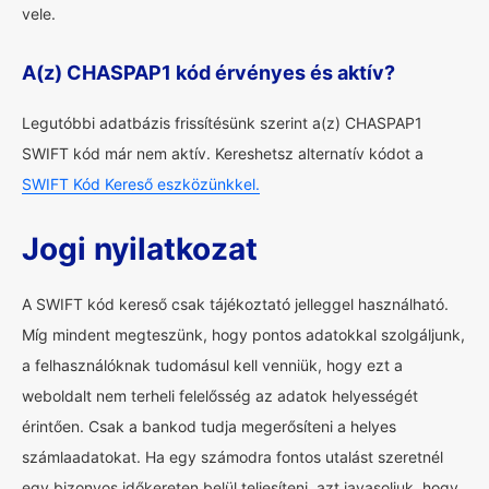
vele.
A(z) CHASPAP1 kód érvényes és aktív?
Legutóbbi adatbázis frissítésünk szerint a(z) CHASPAP1
SWIFT kód már nem aktív. Kereshetsz alternatív kódot a
SWIFT Kód Kereső eszközünkkel.
Jogi nyilatkozat
A SWIFT kód kereső csak tájékoztató jelleggel használható.
Míg mindent megteszünk, hogy pontos adatokkal szolgáljunk,
a felhasználóknak tudomásul kell venniük, hogy ezt a
weboldalt nem terheli felelősség az adatok helyességét
érintően. Csak a bankod tudja megerősíteni a helyes
számlaadatokat. Ha egy számodra fontos utalást szeretnél
egy bizonyos időkereten belül teljesíteni, azt javasoljuk, hogy