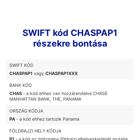
SWIFT kód CHASPAP1
részekre bontása
SWIFT KÓD
CHASPAP1
vagy
CHASPAP1XXX
BANK KÓD
CHAS
- a kód ehhez van hozzárendelve CHASE
MANHATTAN BANK, THE, PANAMA
ORSZÁG KÓDJA
PA
- a kód ehhez tartozik Panama
FÖLDRAJZI HELY KÓDJA
P1
- a kód az intézmény földrajzi elhelyezkedését mutatja