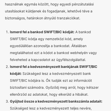
használnak egymás között, hogy egyedi pénzátutalási
utasításokat küldjenek és fogadjanak, lehetővé téve a
biztonságos, határokon átnyúló tranzakciókat.
Ismerd fel a bankod SWIFT/BIC kódját:
A bankod
SWIFT/BIC kódja egy nemzetközi kód, amely
egyedülállóan azonosítja a bankodat. Általában
megtalálhatod ezt a kódot a bankod webhelyén vagy
felveheted a kapcsolatot az ügyfélszolgálattal.
Ismerd fel a kedvezményezett bankjának SWIFT/BIC
kódját:
Szükséged lesz a kedvezményezett bank
SWIFT/BIC kódjára is. Ők tudják ezt az információt
biztosítani számodra. Győződj meg arról, hogy kétszer
ellenőrzöd az adatokat, hogy elkerüld a hibákat.
Gyűjtsd össze a kedvezményezett bankszámla adatait:
Szükséged lesz a kedvezményezett teljes nevére,