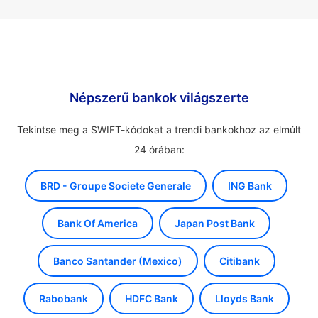
Népszerű bankok világszerte
Tekintse meg a SWIFT-kódokat a trendi bankokhoz az elmúlt
24 órában:
BRD - Groupe Societe Generale
ING Bank
Bank Of America
Japan Post Bank
Banco Santander (Mexico)
Citibank
Rabobank
HDFC Bank
Lloyds Bank