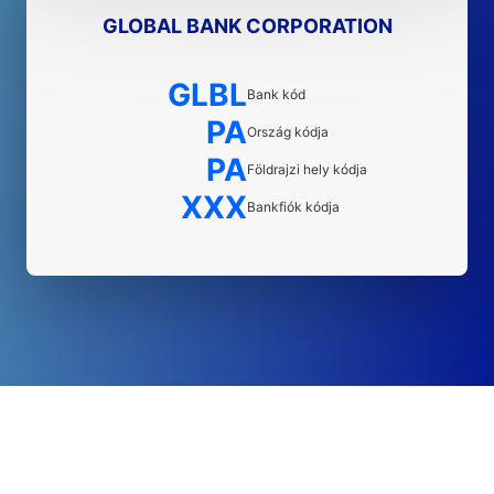
GLOBAL BANK CORPORATION
GLBL
Bank kód
PA
Ország kódja
PA
Földrajzi hely kódja
XXX
Bankfiók kódja