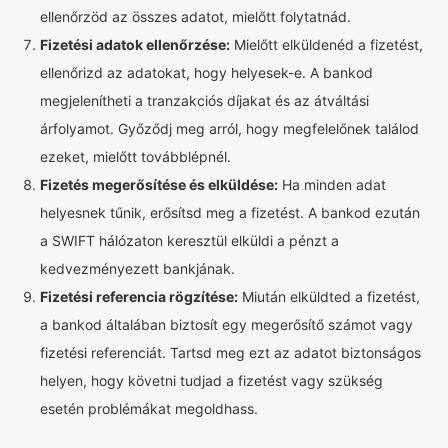
ellenőrzöd az összes adatot, mielőtt folytatnád.
Fizetési adatok ellenőrzése:
Mielőtt elküldenéd a fizetést,
ellenőrizd az adatokat, hogy helyesek-e. A bankod
megjelenítheti a tranzakciós díjakat és az átváltási
árfolyamot. Győződj meg arról, hogy megfelelőnek találod
ezeket, mielőtt továbblépnél.
Fizetés megerősítése és elküldése:
Ha minden adat
helyesnek tűnik, erősítsd meg a fizetést. A bankod ezután
a SWIFT hálózaton keresztül elküldi a pénzt a
kedvezményezett bankjának.
Fizetési referencia rögzítése:
Miután elküldted a fizetést,
a bankod általában biztosít egy megerősítő számot vagy
fizetési referenciát. Tartsd meg ezt az adatot biztonságos
helyen, hogy követni tudjad a fizetést vagy szükség
esetén problémákat megoldhass.