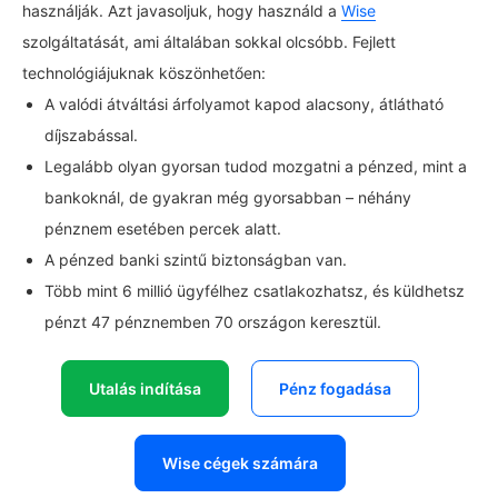
használják. Azt javasoljuk, hogy használd a
Wise
szolgáltatását, ami általában sokkal olcsóbb. Fejlett
technológiájuknak köszönhetően:
A valódi átváltási árfolyamot kapod alacsony, átlátható
díjszabással.
Legalább olyan gyorsan tudod mozgatni a pénzed, mint a
bankoknál, de gyakran még gyorsabban – néhány
pénznem esetében percek alatt.
A pénzed banki szintű biztonságban van.
Több mint 6 millió ügyfélhez csatlakozhatsz, és küldhetsz
pénzt 47 pénznemben 70 országon keresztül.
Utalás indítása
Pénz fogadása
Wise cégek számára