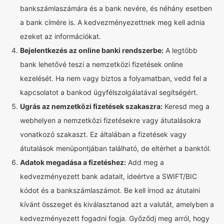
bankszámlaszámára és a bank nevére, és néhány esetben
a bank címére is. A kedvezményezettnek meg kell adnia
ezeket az információkat.
Bejelentkezés az online banki rendszerbe:
A legtöbb
bank lehetővé teszi a nemzetközi fizetések online
kezelését. Ha nem vagy biztos a folyamatban, vedd fel a
kapcsolatot a bankod ügyfélszolgálatával segítségért.
Ugrás az nemzetközi fizetések szakaszra:
Keresd meg a
webhelyen a nemzetközi fizetésekre vagy átutalásokra
vonatkozó szakaszt. Ez általában a fizetések vagy
átutalások menüpontjában található, de eltérhet a banktól.
Adatok megadása a fizetéshez:
Add meg a
kedvezményezett bank adatait, ideértve a SWIFT/BIC
kódot és a bankszámlaszámot. Be kell írnod az átutalni
kívánt összeget és kiválasztanod azt a valutát, amelyben a
kedvezményezett fogadni fogja. Győződj meg arról, hogy