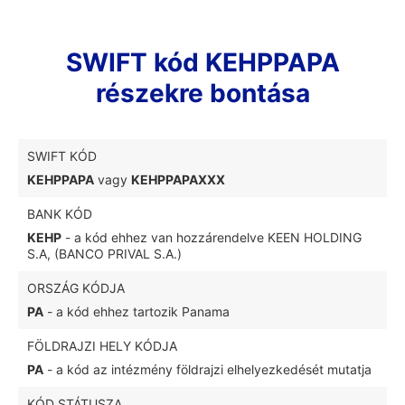
SWIFT kód KEHPPAPA
részekre bontása
SWIFT KÓD
KEHPPAPA
vagy
KEHPPAPAXXX
BANK KÓD
KEHP
- a kód ehhez van hozzárendelve KEEN HOLDING
S.A, (BANCO PRIVAL S.A.)
ORSZÁG KÓDJA
PA
- a kód ehhez tartozik Panama
FÖLDRAJZI HELY KÓDJA
PA
- a kód az intézmény földrajzi elhelyezkedését mutatja
KÓD STÁTUSZA