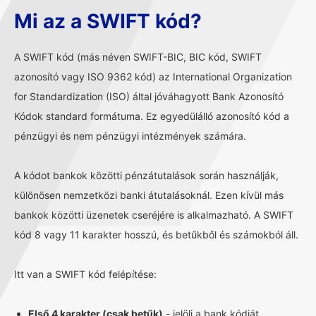
Mi az a SWIFT kód?
A SWIFT kód (más néven SWIFT-BIC, BIC kód, SWIFT
azonosító vagy ISO 9362 kód) az International Organization
for Standardization (ISO) által jóváhagyott Bank Azonosító
Kódok standard formátuma. Ez egyedülálló azonosító kód a
pénzügyi és nem pénzügyi intézmények számára.
A kódot bankok közötti pénzátutalások során használják,
különösen nemzetközi banki átutalásoknál. Ezen kívül más
bankok közötti üzenetek cseréjére is alkalmazható. A SWIFT
kód 8 vagy 11 karakter hosszú, és betűkből és számokból áll.
Itt van a SWIFT kód felépítése:
Első 4 karakter (csak betűk)
- jelöli a bank kódját.