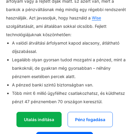
árfolyam vagy a rejtett díjak miatt. Ez azért van, mert a
bankok a pénzváltásnak még mindig egy régebbi rendszerét
használják. Azt javasoljuk, hogy használd a
Wise
szolgáltatását, ami általában sokkal olcsóbb. Fejlett
technológiájuknak köszönhetően:
A valódi átváltási árfolyamot kapod alacsony, átlátható
díjszabással.
Legalább olyan gyorsan tudod mozgatni a pénzed, mint a
bankoknál, de gyakran még gyorsabban – néhány
pénznem esetében percek alatt.
A pénzed banki szintű biztonságban van.
Több mint 6 millió ügyfélhez csatlakozhatsz, és küldhetsz
pénzt 47 pénznemben 70 országon keresztül.
Utalás indítása
Pénz fogadása