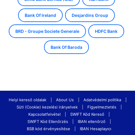
Bank Of Ireland
Desjardins Group
BRD - Groupe Societe Generale
HDFC Bank
Bank Of Baroda
Helyi kereső oldalak
|
About Us
|
Adatvédelmi politika
|
Süti (Cookie) kezelési irányelvek
|
Figyelmeztetés
|
Kapcsolatfelvétel
|
SWIFT Kód Kereső
|
SWIFT Kód Ellenőrzés
|
IBAN ellenőrző
|
BSB kód érvényesítése
|
IBAN Hesaplayıcı