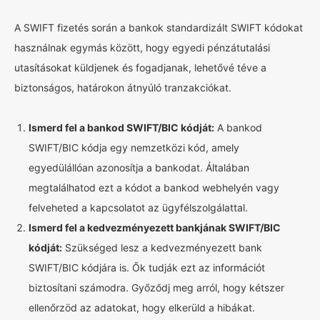
A SWIFT fizetés során a bankok standardizált SWIFT kódokat
használnak egymás között, hogy egyedi pénzátutalási
utasításokat küldjenek és fogadjanak, lehetővé téve a
biztonságos, határokon átnyúló tranzakciókat.
Ismerd fel a bankod SWIFT/BIC kódját:
A bankod
SWIFT/BIC kódja egy nemzetközi kód, amely
egyedülállóan azonosítja a bankodat. Általában
megtalálhatod ezt a kódot a bankod webhelyén vagy
felveheted a kapcsolatot az ügyfélszolgálattal.
Ismerd fel a kedvezményezett bankjának SWIFT/BIC
kódját:
Szükséged lesz a kedvezményezett bank
SWIFT/BIC kódjára is. Ők tudják ezt az információt
biztosítani számodra. Győződj meg arról, hogy kétszer
ellenőrzöd az adatokat, hogy elkerüld a hibákat.