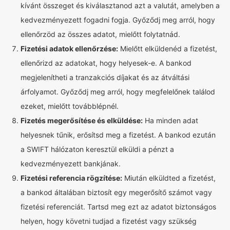
kívánt összeget és kiválasztanod azt a valutát, amelyben a
kedvezményezett fogadni fogja. Győződj meg arról, hogy
ellenőrzöd az összes adatot, mielőtt folytatnád.
Fizetési adatok ellenőrzése:
Mielőtt elküldenéd a fizetést,
ellenőrizd az adatokat, hogy helyesek-e. A bankod
megjelenítheti a tranzakciós díjakat és az átváltási
árfolyamot. Győződj meg arról, hogy megfelelőnek találod
ezeket, mielőtt továbblépnél.
Fizetés megerősítése és elküldése:
Ha minden adat
helyesnek tűnik, erősítsd meg a fizetést. A bankod ezután
a SWIFT hálózaton keresztül elküldi a pénzt a
kedvezményezett bankjának.
Fizetési referencia rögzítése:
Miután elküldted a fizetést,
a bankod általában biztosít egy megerősítő számot vagy
fizetési referenciát. Tartsd meg ezt az adatot biztonságos
helyen, hogy követni tudjad a fizetést vagy szükség