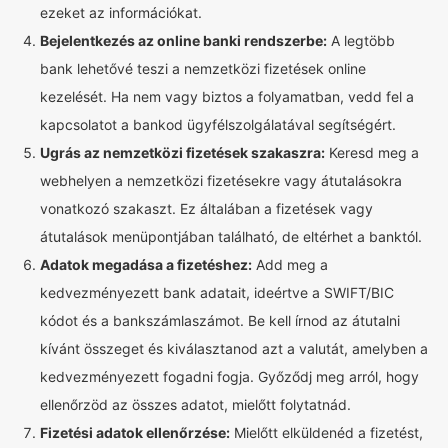
ezeket az információkat.
Bejelentkezés az online banki rendszerbe:
A legtöbb
bank lehetővé teszi a nemzetközi fizetések online
kezelését. Ha nem vagy biztos a folyamatban, vedd fel a
kapcsolatot a bankod ügyfélszolgálatával segítségért.
Ugrás az nemzetközi fizetések szakaszra:
Keresd meg a
webhelyen a nemzetközi fizetésekre vagy átutalásokra
vonatkozó szakaszt. Ez általában a fizetések vagy
átutalások menüpontjában található, de eltérhet a banktól.
Adatok megadása a fizetéshez:
Add meg a
kedvezményezett bank adatait, ideértve a SWIFT/BIC
kódot és a bankszámlaszámot. Be kell írnod az átutalni
kívánt összeget és kiválasztanod azt a valutát, amelyben a
kedvezményezett fogadni fogja. Győződj meg arról, hogy
ellenőrzöd az összes adatot, mielőtt folytatnád.
Fizetési adatok ellenőrzése:
Mielőtt elküldenéd a fizetést,