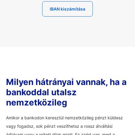
IBAN kiszámítása
Milyen hátrányai vannak, ha a
bankoddal utalsz
nemzetközileg
Amikor a bankodon keresztül nemzetközileg pénzt küldesz
vagy fogadsz, sok pénzt veszíthetsz a rossz átváltási
árfolyam vagy a rejtett díjak miatt. Ez azért van, mert a