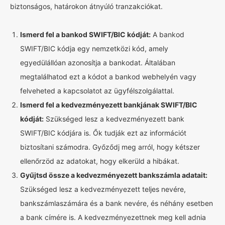
biztonságos, határokon átnyúló tranzakciókat.
Ismerd fel a bankod SWIFT/BIC kódját:
A bankod
SWIFT/BIC kódja egy nemzetközi kód, amely
egyedülállóan azonosítja a bankodat. Általában
megtalálhatod ezt a kódot a bankod webhelyén vagy
felveheted a kapcsolatot az ügyfélszolgálattal.
Ismerd fel a kedvezményezett bankjának SWIFT/BIC
kódját:
Szükséged lesz a kedvezményezett bank
SWIFT/BIC kódjára is. Ők tudják ezt az információt
biztosítani számodra. Győződj meg arról, hogy kétszer
ellenőrzöd az adatokat, hogy elkerüld a hibákat.
Gyűjtsd össze a kedvezményezett bankszámla adatait:
Szükséged lesz a kedvezményezett teljes nevére,
bankszámlaszámára és a bank nevére, és néhány esetben
a bank címére is. A kedvezményezettnek meg kell adnia