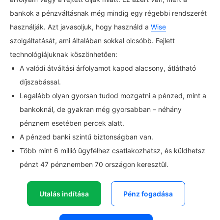
bankok a pénzváltásnak még mindig egy régebbi rendszerét
használják. Azt javasoljuk, hogy használd a
Wise
szolgáltatását, ami általában sokkal olcsóbb. Fejlett
technológiájuknak köszönhetően:
A valódi átváltási árfolyamot kapod alacsony, átlátható
díjszabással.
Legalább olyan gyorsan tudod mozgatni a pénzed, mint a
bankoknál, de gyakran még gyorsabban – néhány
pénznem esetében percek alatt.
A pénzed banki szintű biztonságban van.
Több mint 6 millió ügyfélhez csatlakozhatsz, és küldhetsz
pénzt 47 pénznemben 70 országon keresztül.
Utalás indítása
Pénz fogadása