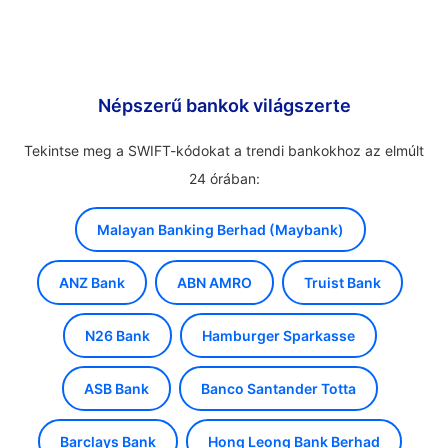
Népszerű bankok világszerte
Tekintse meg a SWIFT-kódokat a trendi bankokhoz az elmúlt
24 órában:
Malayan Banking Berhad (Maybank)
ANZ Bank
ABN AMRO
Truist Bank
N26 Bank
Hamburger Sparkasse
ASB Bank
Banco Santander Totta
Barclays Bank
Hong Leong Bank Berhad