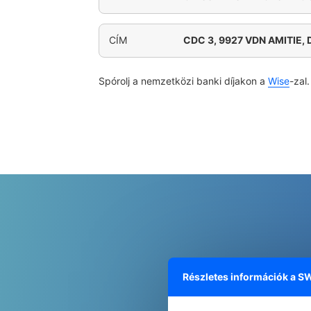
CÍM
CDC 3, 9927 VDN AMITIE,
Spórolj a nemzetközi banki díjakon a
Wise
-zal.
Részletes információk a S