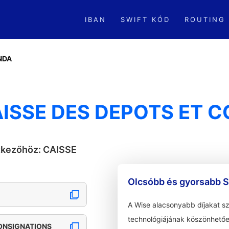
IBAN
SWIFT KÓD
ROUTING
NDA
ISSE DES DEPOTS ET 
etkezőhöz: CAISSE
Olcsóbb és gyorsabb S
A Wise alacsonyabb díjakat s
technológiájának köszönhetőe
CONSIGNATIONS