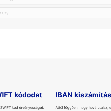
t City
WIFT kódodat
IBAN kiszámítá
a SWIFT kód érvényességét.
Attól függően, hogy hová utalsz, 