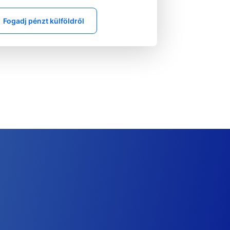
Fogadj pénzt külföldről