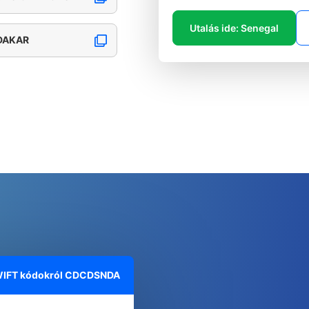
Utalás ide: Senegal
 DAKAR
WIFT kódokról
CDCDSNDA