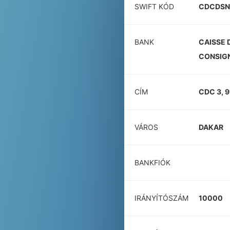
SWIFT KÓD
CDCDSN
BANK
CAISSE 
CONSIG
CÍM
CDC 3, 
VÁROS
DAKAR
BANKFIÓK
IRÁNYÍTÓSZÁM
10000