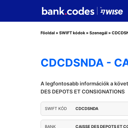
Főoldal
»
SWIFT kódok
»
Szenegál
»
CDCDS
CDCDSNDA - CA
A legfontosabb információk a köv
DES DEPOTS ET CONSIGNATIONS
SWIFT KÓD
CDCDSNDA
BANK
CAISSE DES DEPOTS ET 