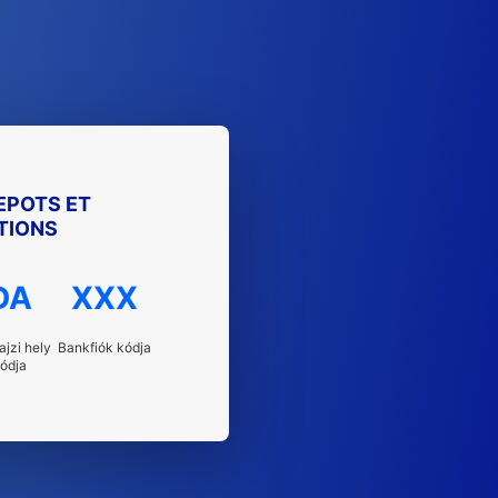
EPOTS ET
TIONS
DA
XXX
ajzi hely
Bankfiók kódja
ódja