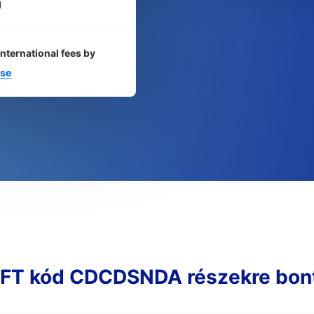
l
international fees by
se
FT kód CDCDSNDA részekre bon