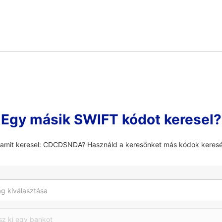
Egy másik SWIFT kódot keresel?
 amit keresel: CDCDSNDA? Használd a keresőnket más kódok keres
g kiválasztása
sz ki egy bankot