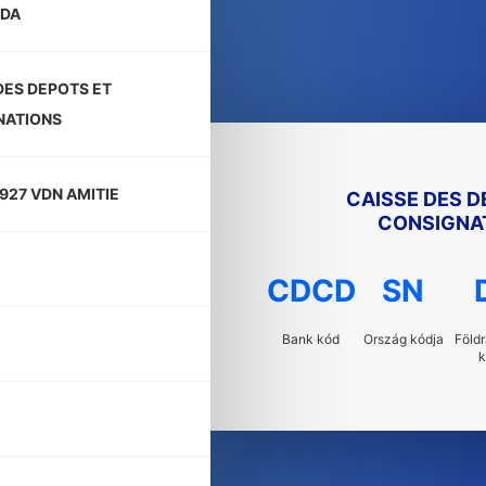
DA
DES DEPOTS ET
NATIONS
9927 VDN AMITIE
CAISSE DES D
CONSIGNA
CDCD
SN
Bank kód
Ország kódja
Földr
k