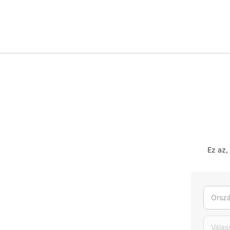
Ez az,
Orszá
Válas