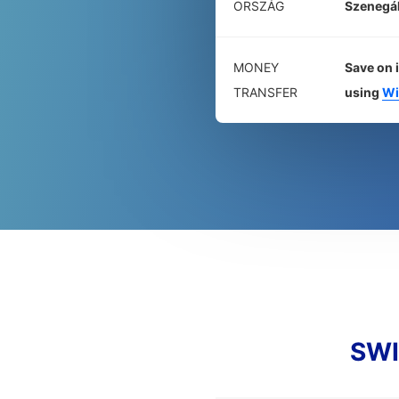
ORSZÁG
Szenegá
MONEY
Save on 
TRANSFER
using
Wi
SWI