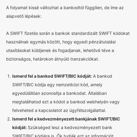
A folyamat kissé változhat a bankodtól függően, de íme az
alapvető lépések:
A SWIFT fizetés során a bankok standardizált SWIFT kódokat
használnak egymás között, hogy egyedi pénzátutalási
utasításokat küldjenek és fogadjanak, lehetővé téve a
biztonságos, határokon átnyúló tranzakciókat.
Ismerd fel a bankod SWIFT/BIC kódját:
A bankod
SWIFT/BIC kódja egy nemzetközi kód, amely
egyedülállóan azonosítja a bankodat. Általában
megtalálhatod ezt a kódot a bankod webhelyén vagy
felveheted a kapcsolatot az ügyfélszolgálattal.
Ismerd fel a kedvezményezett bankjának SWIFT/BIC
kódját:
Szükséged lesz a kedvezményezett bank
SWIFT/BIC kódjára is. Ők tudják ezt az információt