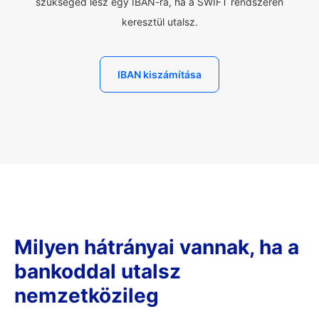
szükséged lesz egy IBAN-ra, ha a SWIFT rendszerén
keresztül utalsz.
IBAN kiszámítása
Milyen hátrányai vannak, ha a
bankoddal utalsz
nemzetközileg