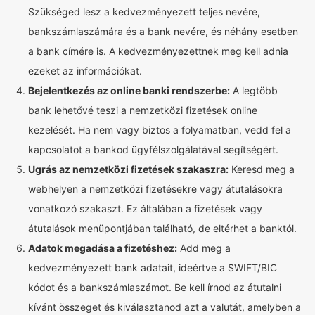
Szükséged lesz a kedvezményezett teljes nevére,
bankszámlaszámára és a bank nevére, és néhány esetben
a bank címére is. A kedvezményezettnek meg kell adnia
ezeket az információkat.
Bejelentkezés az online banki rendszerbe:
A legtöbb
bank lehetővé teszi a nemzetközi fizetések online
kezelését. Ha nem vagy biztos a folyamatban, vedd fel a
kapcsolatot a bankod ügyfélszolgálatával segítségért.
Ugrás az nemzetközi fizetések szakaszra:
Keresd meg a
webhelyen a nemzetközi fizetésekre vagy átutalásokra
vonatkozó szakaszt. Ez általában a fizetések vagy
átutalások menüpontjában található, de eltérhet a banktól.
Adatok megadása a fizetéshez:
Add meg a
kedvezményezett bank adatait, ideértve a SWIFT/BIC
kódot és a bankszámlaszámot. Be kell írnod az átutalni
kívánt összeget és kiválasztanod azt a valutát, amelyben a