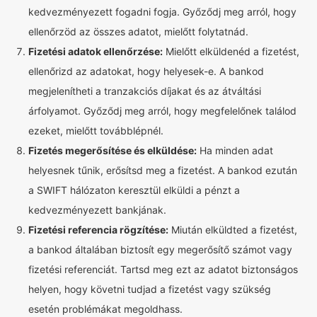
kedvezményezett fogadni fogja. Győződj meg arról, hogy
ellenőrzöd az összes adatot, mielőtt folytatnád.
Fizetési adatok ellenőrzése:
Mielőtt elküldenéd a fizetést,
ellenőrizd az adatokat, hogy helyesek-e. A bankod
megjelenítheti a tranzakciós díjakat és az átváltási
árfolyamot. Győződj meg arról, hogy megfelelőnek találod
ezeket, mielőtt továbblépnél.
Fizetés megerősítése és elküldése:
Ha minden adat
helyesnek tűnik, erősítsd meg a fizetést. A bankod ezután
a SWIFT hálózaton keresztül elküldi a pénzt a
kedvezményezett bankjának.
Fizetési referencia rögzítése:
Miután elküldted a fizetést,
a bankod általában biztosít egy megerősítő számot vagy
fizetési referenciát. Tartsd meg ezt az adatot biztonságos
helyen, hogy követni tudjad a fizetést vagy szükség
esetén problémákat megoldhass.