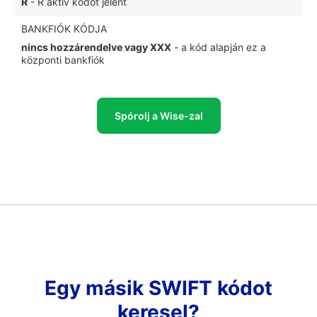
R
- R aktív kódot jelent
BANKFIÓK KÓDJA
nincs hozzárendelve vagy XXX
- a kód alapján ez a
központi bankfiók
Spórolj a Wise-zal
Egy másik SWIFT kódot
keresel?