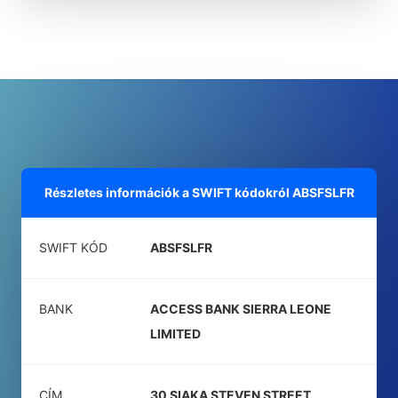
Részletes információk a SWIFT kódokról
ABSFSLFR
SWIFT KÓD
ABSFSLFR
BANK
ACCESS BANK SIERRA LEONE
LIMITED
CÍM
30 SIAKA STEVEN STREET