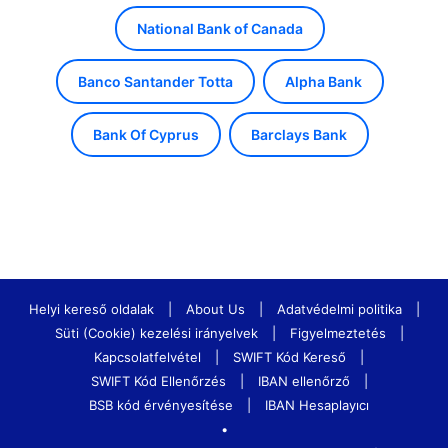
National Bank of Canada
Banco Santander Totta
Alpha Bank
Bank Of Cyprus
Barclays Bank
Helyi kereső oldalak
|
About Us
|
Adatvédelmi politika
|
Süti (Cookie) kezelési irányelvek
|
Figyelmeztetés
|
Kapcsolatfelvétel
|
SWIFT Kód Kereső
|
SWIFT Kód Ellenőrzés
|
IBAN ellenőrző
|
BSB kód érvényesítése
|
IBAN Hesaplayıcı
•