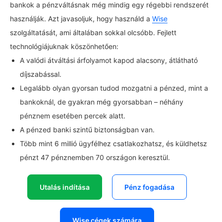
bankok a pénzváltásnak még mindig egy régebbi rendszerét
használják. Azt javasoljuk, hogy használd a
Wise
szolgáltatását, ami általában sokkal olcsóbb. Fejlett
technológiájuknak köszönhetően:
A valódi átváltási árfolyamot kapod alacsony, átlátható
díjszabással.
Legalább olyan gyorsan tudod mozgatni a pénzed, mint a
bankoknál, de gyakran még gyorsabban – néhány
pénznem esetében percek alatt.
A pénzed banki szintű biztonságban van.
Több mint 6 millió ügyfélhez csatlakozhatsz, és küldhetsz
pénzt 47 pénznemben 70 országon keresztül.
Utalás indítása
Pénz fogadása
Wise cégek számára