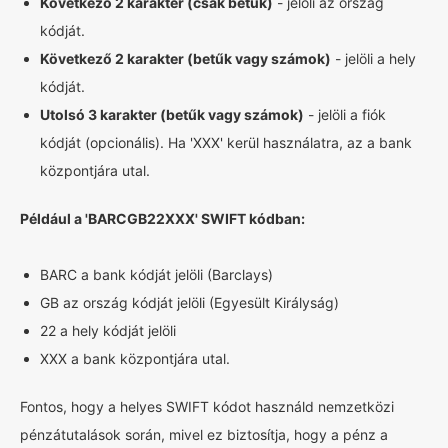
Következő 2 karakter (csak betűk)
- jelöli az ország
kódját.
Következő 2 karakter (betűk vagy számok)
- jelöli a hely
kódját.
Utolsó 3 karakter (betűk vagy számok)
- jelöli a fiók
kódját (opcionális). Ha 'XXX' kerül használatra, az a bank
központjára utal.
Például a 'BARCGB22XXX' SWIFT kódban:
BARC a bank kódját jelöli (Barclays)
GB az ország kódját jelöli (Egyesült Királyság)
22 a hely kódját jelöli
XXX a bank központjára utal.
Fontos, hogy a helyes SWIFT kódot használd nemzetközi
pénzátutalások során, mivel ez biztosítja, hogy a pénz a