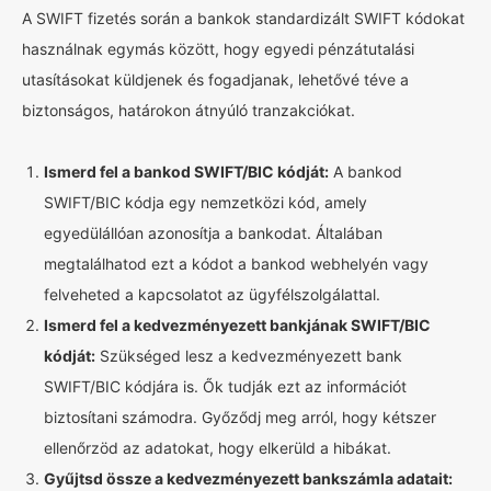
A SWIFT fizetés során a bankok standardizált SWIFT kódokat
használnak egymás között, hogy egyedi pénzátutalási
utasításokat küldjenek és fogadjanak, lehetővé téve a
biztonságos, határokon átnyúló tranzakciókat.
Ismerd fel a bankod SWIFT/BIC kódját:
A bankod
SWIFT/BIC kódja egy nemzetközi kód, amely
egyedülállóan azonosítja a bankodat. Általában
megtalálhatod ezt a kódot a bankod webhelyén vagy
felveheted a kapcsolatot az ügyfélszolgálattal.
Ismerd fel a kedvezményezett bankjának SWIFT/BIC
kódját:
Szükséged lesz a kedvezményezett bank
SWIFT/BIC kódjára is. Ők tudják ezt az információt
biztosítani számodra. Győződj meg arról, hogy kétszer
ellenőrzöd az adatokat, hogy elkerüld a hibákat.
Gyűjtsd össze a kedvezményezett bankszámla adatait: