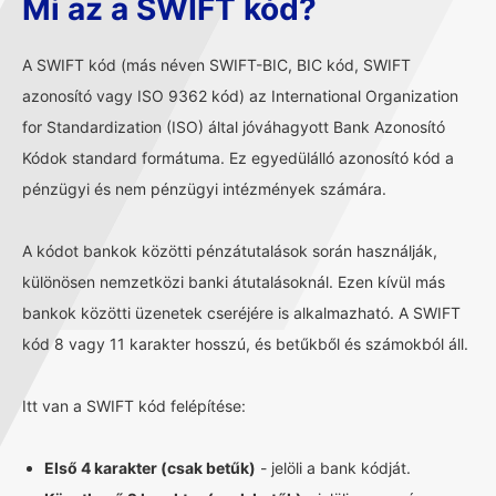
Mi az a SWIFT kód?
A SWIFT kód (más néven SWIFT-BIC, BIC kód, SWIFT
azonosító vagy ISO 9362 kód) az International Organization
for Standardization (ISO) által jóváhagyott Bank Azonosító
Kódok standard formátuma. Ez egyedülálló azonosító kód a
pénzügyi és nem pénzügyi intézmények számára.
A kódot bankok közötti pénzátutalások során használják,
különösen nemzetközi banki átutalásoknál. Ezen kívül más
bankok közötti üzenetek cseréjére is alkalmazható. A SWIFT
kód 8 vagy 11 karakter hosszú, és betűkből és számokból áll.
Itt van a SWIFT kód felépítése:
Első 4 karakter (csak betűk)
- jelöli a bank kódját.