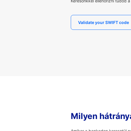
Keresőnkkel ellenőrizni tudod 
Validate your SWIFT code
Milyen hátrány
Amikor a bankodon keresztül ne