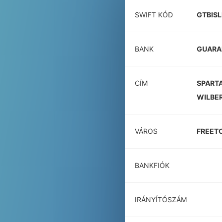
SWIFT KÓD
GTBISL
BANK
GUARAN
CÍM
SPARTA
WILBE
VÁROS
FREET
BANKFIÓK
IRÁNYÍTÓSZÁM