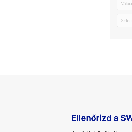
Válas
Selec
Ellenőrizd a S