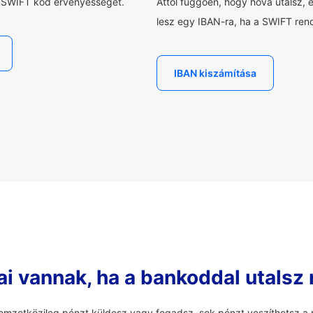
a SWIFT kód érvényességét.
Attól függően, hogy hová utalsz, 
lesz egy IBAN-ra, ha a SWIFT rend
IBAN kiszámítása
ai vannak, ha a bankoddal utalsz
mzetközileg pénzt küldesz vagy fogadsz, sok pénzt veszíthetsz a r