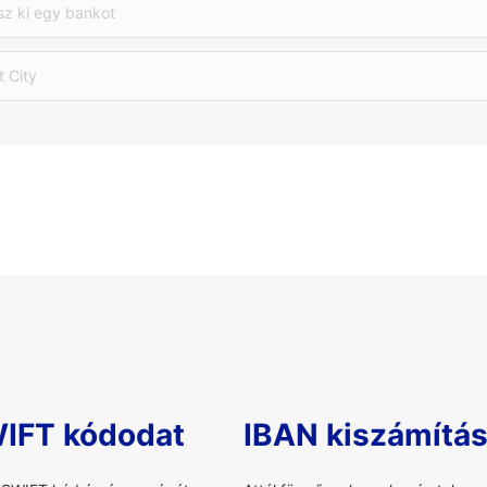
sz ki egy bankot
t City
WIFT kódodat
IBAN kiszámítá