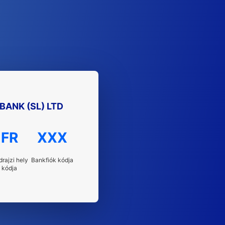
ANK (SL) LTD
FR
XXX
drajzi hely
Bankfiók kódja
kódja