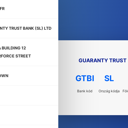
FR
TY TRUST BANK (SL) LTD
 BUILDING 12
RFORCE STREET
GUARANTY TRUST B
OWN
GTBI
SL
Bank kód
Ország kódja
Föl