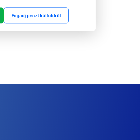
Fogadj pénzt külföldről