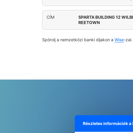
CÍM
SPARTA BUILDING 12 WILB
REETOWN
Spórolj a nemzetközi banki díjakon a
Wise
-zal.
Részletes információk a