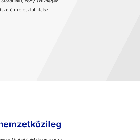
előfordulhat, hogy szükséged
szerén keresztül utalsz.
 nemzetközileg
ossz átváltási árfolyam vagy a