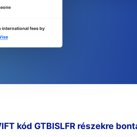
Leone
 international fees by
ise
IFT kód GTBISLFR részekre bont