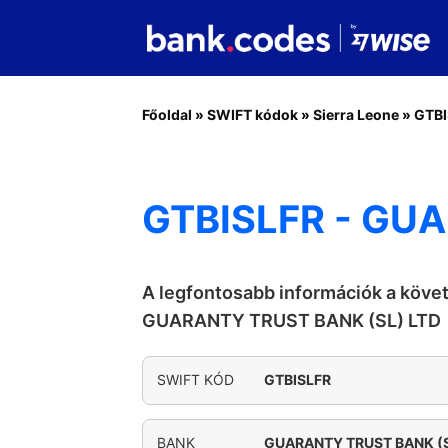
Főoldal
»
SWIFT kódok
»
Sierra Leone
»
GTBI
GTBISLFR - GU
A legfontosabb információk a köve
GUARANTY TRUST BANK (SL) LTD
SWIFT KÓD
GTBISLFR
BANK
GUARANTY TRUST BANK (S