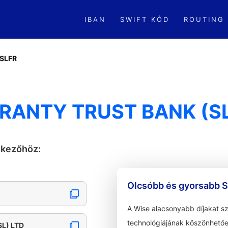
IBAN
SWIFT KÓD
ROUTING
SLFR
ARANTY TRUST BANK (SL
tkezőhöz:
Olcsóbb és gyorsabb S
A Wise alacsonyabb díjakat s
technológiájának köszönhetőe
L) LTD