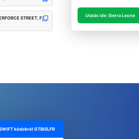
Utalás ide: Sierra Leone
ERFORCE STREET, F
 SWIFT kódokról
GTBISLFR