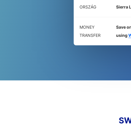
ORSZÁG
Sierra 
MONEY
Save on
TRANSFER
using
W
SW