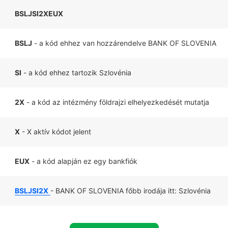
BSLJSI2XEUX
BSLJ
- a kód ehhez van hozzárendelve BANK OF SLOVENIA
SI
- a kód ehhez tartozik Szlovénia
2X
- a kód az intézmény földrajzi elhelyezkedését mutatja
X
- X aktív kódot jelent
EUX
- a kód alapján ez egy bankfiók
BSLJSI2X
- BANK OF SLOVENIA főbb irodája itt: Szlovénia