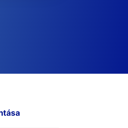
ntása