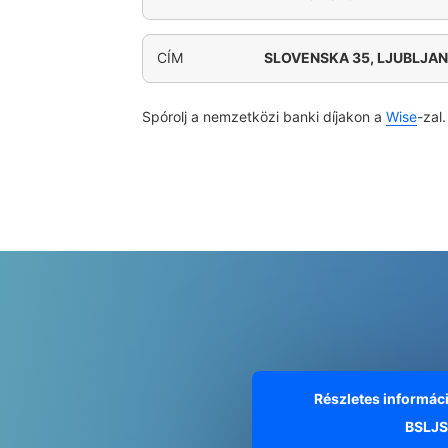
CÍM
SLOVENSKA 35, LJUBLJA
Spórolj a nemzetközi banki díjakon a
Wise
-zal.
Részletes informác
BSLJS