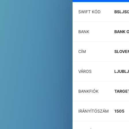
SWIFT KÓD
BSLJS
BANK
BANK O
CÍM
SLOVE
VÁROS
LJUBL
BANKFIÓK
TARGE
IRÁNYÍTÓSZÁM
1505