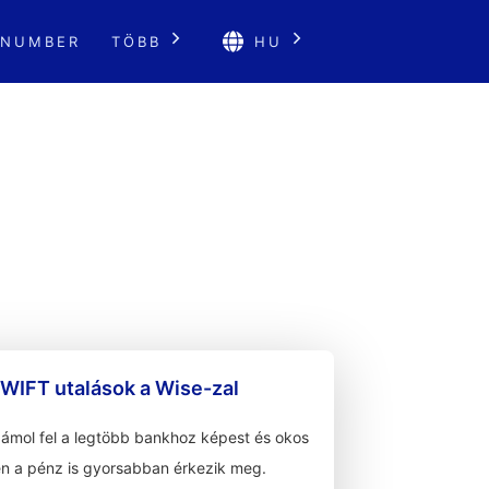
 NUMBER
TÖBB
HU
WIFT utalások a Wise-zal
zámol fel a legtöbb bankhoz képest és okos
n a pénz is gyorsabban érkezik meg.