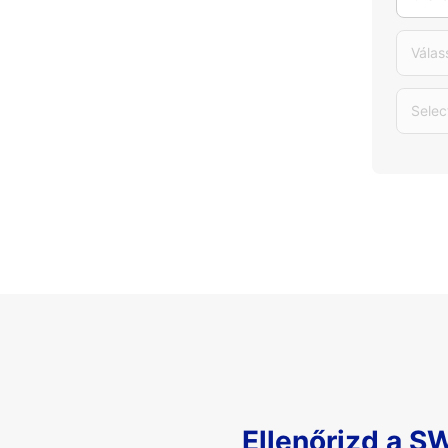
Válas
Selec
Ellenőrizd a S