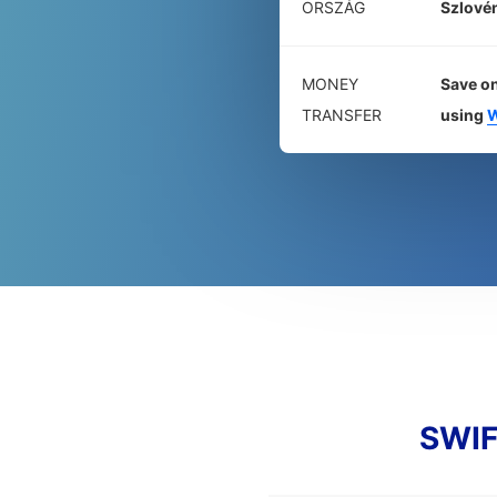
ORSZÁG
Szlové
MONEY
Save on
TRANSFER
using
W
SWIF