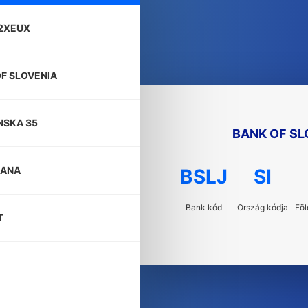
I2XEUX
F SLOVENIA
NSKA 35
BANK OF SL
JANA
BSLJ
SI
Bank kód
Ország kódja
Föl
T