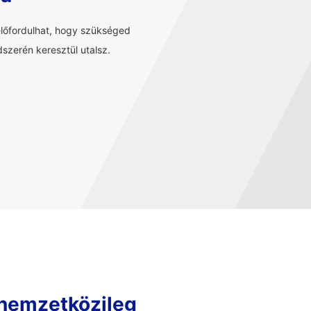
előfordulhat, hogy szükséged
szerén keresztül utalsz.
 nemzetközileg