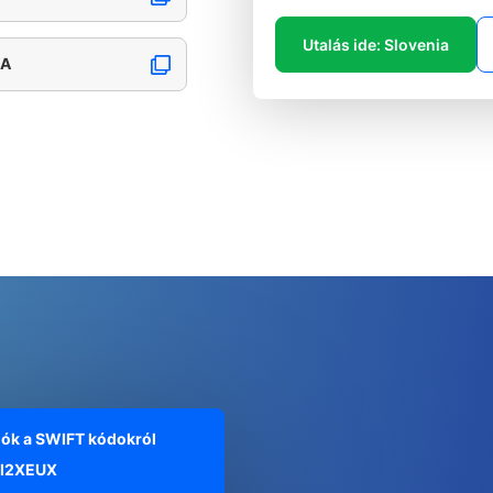
Utalás ide: Slovenia
NA
iók a SWIFT kódokról
I2XEUX