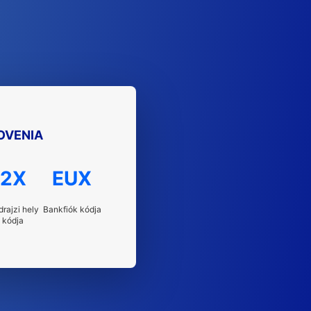
OVENIA
2X
EUX
drajzi hely
Bankfiók kódja
kódja