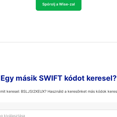
Spórolj a Wise-zal
Egy másik SWIFT kódot keresel?
amit keresel: BSLJSI2XEUX? Használd a keresőnket más kódok kere
g kiválasztása