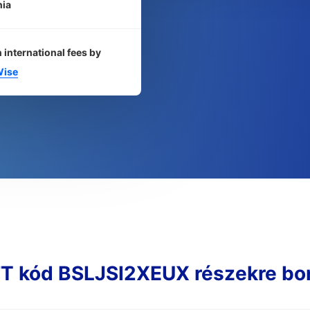
nia
 international fees by
ise
T kód BSLJSI2XEUX részekre bo