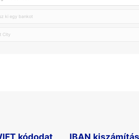
sz ki egy bankot
t City
WIFT kódodat
IBAN kiszámítá