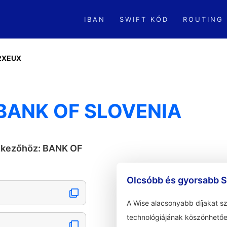
IBAN
SWIFT KÓD
ROUTING
2XEUX
 BANK OF SLOVENIA
etkezőhöz: BANK OF
Olcsóbb és gyorsabb S
A Wise alacsonyabb díjakat s
technológiájának köszönhetőe