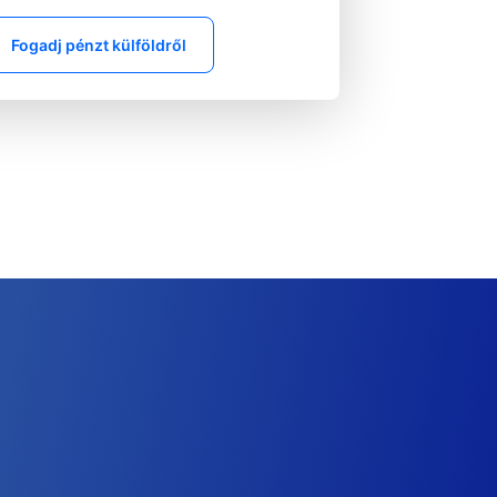
Fogadj pénzt külföldről