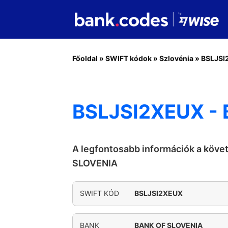
Főoldal
»
SWIFT kódok
»
Szlovénia
»
BSLJSI
BSLJSI2XEUX -
A legfontosabb információk a köv
SLOVENIA
SWIFT KÓD
BSLJSI2XEUX
BANK
BANK OF SLOVENIA