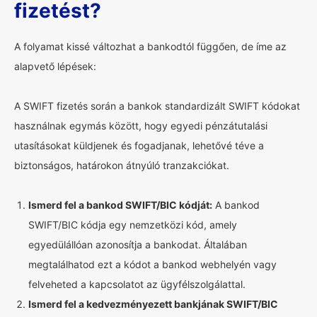
fizetést?
A folyamat kissé változhat a bankodtól függően, de íme az
alapvető lépések:
A SWIFT fizetés során a bankok standardizált SWIFT kódokat
használnak egymás között, hogy egyedi pénzátutalási
utasításokat küldjenek és fogadjanak, lehetővé téve a
biztonságos, határokon átnyúló tranzakciókat.
Ismerd fel a bankod SWIFT/BIC kódját:
A bankod
SWIFT/BIC kódja egy nemzetközi kód, amely
egyedülállóan azonosítja a bankodat. Általában
megtalálhatod ezt a kódot a bankod webhelyén vagy
felveheted a kapcsolatot az ügyfélszolgálattal.
Ismerd fel a kedvezményezett bankjának SWIFT/BIC