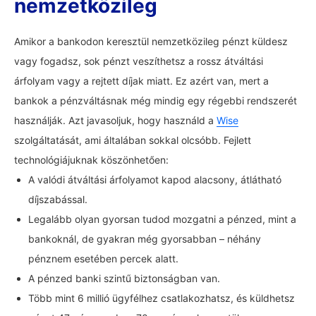
nemzetközileg
Amikor a bankodon keresztül nemzetközileg pénzt küldesz
vagy fogadsz, sok pénzt veszíthetsz a rossz átváltási
árfolyam vagy a rejtett díjak miatt. Ez azért van, mert a
bankok a pénzváltásnak még mindig egy régebbi rendszerét
használják. Azt javasoljuk, hogy használd a
Wise
szolgáltatását, ami általában sokkal olcsóbb. Fejlett
technológiájuknak köszönhetően:
A valódi átváltási árfolyamot kapod alacsony, átlátható
díjszabással.
Legalább olyan gyorsan tudod mozgatni a pénzed, mint a
bankoknál, de gyakran még gyorsabban – néhány
pénznem esetében percek alatt.
A pénzed banki szintű biztonságban van.
Több mint 6 millió ügyfélhez csatlakozhatsz, és küldhetsz