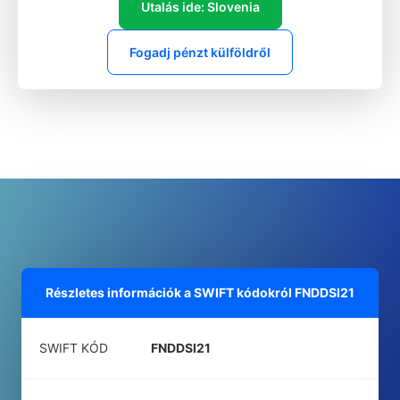
Utalás ide: Slovenia
Fogadj pénzt külföldről
Részletes információk a SWIFT kódokról
FNDDSI21
SWIFT KÓD
FNDDSI21