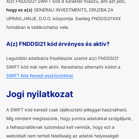
A(z) FNDDSI21 SWIFT kód 8 karakter hosszú, ami azt jelzi,
hogy ez a(z)
GENERALI INVESTMENTS, DRUZBA ZA
UPRAVLJANJE, D.O.O. központja. Esetleg FNDDSI21XXX
formában is találkozhatsz vele.
A(z) FNDDSI21 kód érvényes és aktív?
Legutóbbi adatbázis frissítésünk szerint a(z) FNDDSI21
SWIFT kód már nem aktív. Kereshetsz alternatív kódot a
SWIFT Kód Kereső eszközünkkel.
Jogi nyilatkozat
A SWIFT kód kereső csak tájékoztató jelleggel használható.
Míg mindent megteszünk, hogy pontos adatokkal szolgáljunk,
a felhasználóknak tudomásul kell venniük, hogy ezt a
weboldalt nem terheli felelősség az adatok helyességét