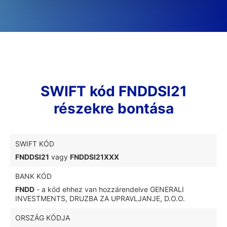
SWIFT kód FNDDSI21
részekre bontása
SWIFT KÓD
FNDDSI21
vagy
FNDDSI21XXX
BANK KÓD
FNDD
- a kód ehhez van hozzárendelve GENERALI
INVESTMENTS, DRUZBA ZA UPRAVLJANJE, D.O.O.
ORSZÁG KÓDJA