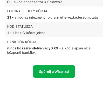
SI
- a kód ehhez tartozik Szlovénia
FÖLDRAJZI HELY KÓDJA
21
- a kód az intézmény földrajzi elhelyezkedését mutatja
KÓD STÁTUSZA
1
- 1 inaktív kódot jelent
BANKFIÓK KÓDJA
nincs hozzárendelve vagy XXX
- a kód alapján ez a
központi bankfiók
Spórolj a Wise-zal