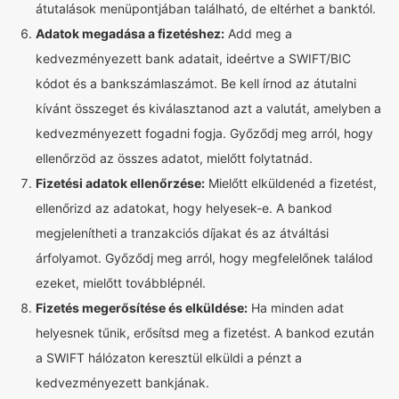
átutalások menüpontjában található, de eltérhet a banktól.
Adatok megadása a fizetéshez:
Add meg a
kedvezményezett bank adatait, ideértve a SWIFT/BIC
kódot és a bankszámlaszámot. Be kell írnod az átutalni
kívánt összeget és kiválasztanod azt a valutát, amelyben a
kedvezményezett fogadni fogja. Győződj meg arról, hogy
ellenőrzöd az összes adatot, mielőtt folytatnád.
Fizetési adatok ellenőrzése:
Mielőtt elküldenéd a fizetést,
ellenőrizd az adatokat, hogy helyesek-e. A bankod
megjelenítheti a tranzakciós díjakat és az átváltási
árfolyamot. Győződj meg arról, hogy megfelelőnek találod
ezeket, mielőtt továbblépnél.
Fizetés megerősítése és elküldése:
Ha minden adat
helyesnek tűnik, erősítsd meg a fizetést. A bankod ezután
a SWIFT hálózaton keresztül elküldi a pénzt a
kedvezményezett bankjának.