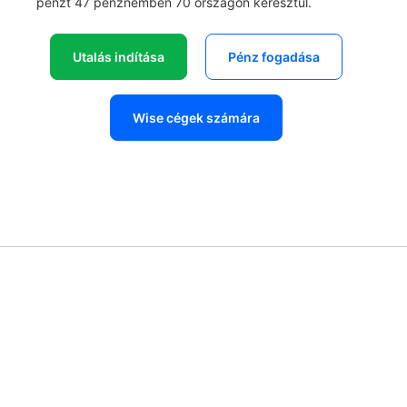
pénzt 47 pénznemben 70 országon keresztül.
Utalás indítása
Pénz fogadása
Wise cégek számára