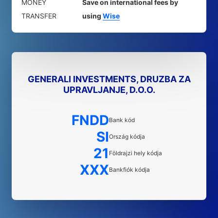
MONEY
Save on international fees by
TRANSFER
using
Wise
GENERALI INVESTMENTS, DRUZBA ZA
UPRAVLJANJE, D.O.O.
FNDD
Bank kód
SI
Ország kódja
21
Földrajzi hely kódja
XXX
Bankfiók kódja