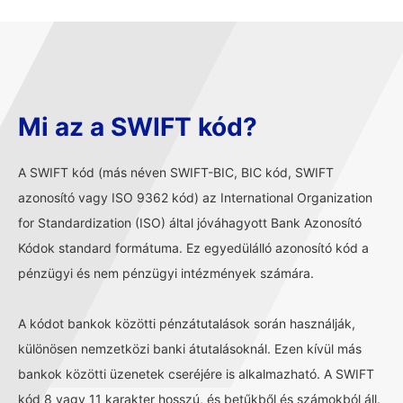
Mi az a SWIFT kód?
A SWIFT kód (más néven SWIFT-BIC, BIC kód, SWIFT
azonosító vagy ISO 9362 kód) az International Organization
for Standardization (ISO) által jóváhagyott Bank Azonosító
Kódok standard formátuma. Ez egyedülálló azonosító kód a
pénzügyi és nem pénzügyi intézmények számára.
A kódot bankok közötti pénzátutalások során használják,
különösen nemzetközi banki átutalásoknál. Ezen kívül más
bankok közötti üzenetek cseréjére is alkalmazható. A SWIFT
kód 8 vagy 11 karakter hosszú, és betűkből és számokból áll.