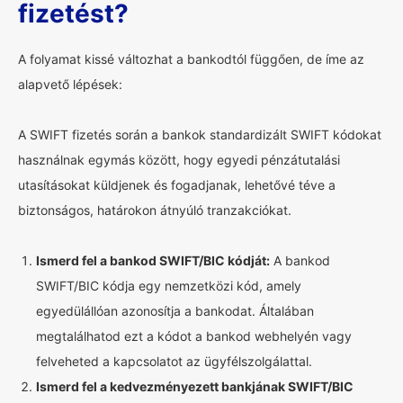
fizetést?
A folyamat kissé változhat a bankodtól függően, de íme az
alapvető lépések:
A SWIFT fizetés során a bankok standardizált SWIFT kódokat
használnak egymás között, hogy egyedi pénzátutalási
utasításokat küldjenek és fogadjanak, lehetővé téve a
biztonságos, határokon átnyúló tranzakciókat.
Ismerd fel a bankod SWIFT/BIC kódját:
A bankod
SWIFT/BIC kódja egy nemzetközi kód, amely
egyedülállóan azonosítja a bankodat. Általában
megtalálhatod ezt a kódot a bankod webhelyén vagy
felveheted a kapcsolatot az ügyfélszolgálattal.
Ismerd fel a kedvezményezett bankjának SWIFT/BIC