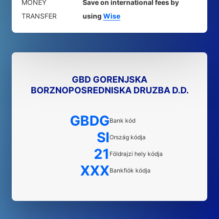
MONEY
Save on international fees by
TRANSFER
using
Wise
GBD GORENJSKA
BORZNOPOSREDNISKA DRUZBA D.D.
GBDG
Bank kód
SI
Ország kódja
21
Földrajzi hely kódja
XXX
Bankfiók kódja