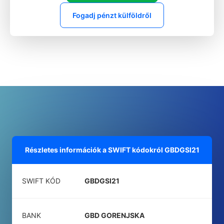
Fogadj pénzt külföldről
Részletes információk a SWIFT kódokról
GBDGSI21
SWIFT KÓD
GBDGSI21
BANK
GBD GORENJSKA