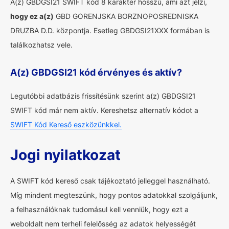
A(z) GBDGSI21 SWIFT kód 8 karakter hosszú, ami azt jelzi,
hogy ez a(z)
GBD GORENJSKA BORZNOPOSREDNISKA
DRUZBA D.D. központja. Esetleg GBDGSI21XXX formában is
találkozhatsz vele.
A(z) GBDGSI21 kód érvényes és aktív?
Legutóbbi adatbázis frissítésünk szerint a(z) GBDGSI21
SWIFT kód már nem aktív. Kereshetsz alternatív kódot a
SWIFT Kód Kereső eszközünkkel.
Jogi nyilatkozat
A SWIFT kód kereső csak tájékoztató jelleggel használható.
Míg mindent megteszünk, hogy pontos adatokkal szolgáljunk,
a felhasználóknak tudomásul kell venniük, hogy ezt a
weboldalt nem terheli felelősség az adatok helyességét