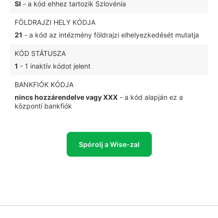
SI
- a kód ehhez tartozik Szlovénia
FÖLDRAJZI HELY KÓDJA
21
- a kód az intézmény földrajzi elhelyezkedését mutatja
KÓD STÁTUSZA
1
- 1 inaktív kódot jelent
BANKFIÓK KÓDJA
nincs hozzárendelve vagy XXX
- a kód alapján ez a
központi bankfiók
Spórolj a Wise-zal