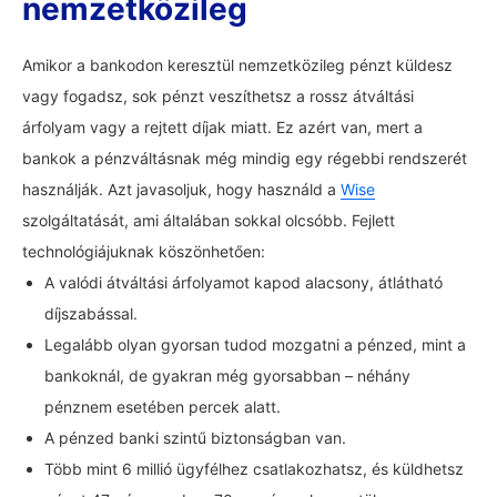
nemzetközileg
Amikor a bankodon keresztül nemzetközileg pénzt küldesz
vagy fogadsz, sok pénzt veszíthetsz a rossz átváltási
árfolyam vagy a rejtett díjak miatt. Ez azért van, mert a
bankok a pénzváltásnak még mindig egy régebbi rendszerét
használják. Azt javasoljuk, hogy használd a
Wise
szolgáltatását, ami általában sokkal olcsóbb. Fejlett
technológiájuknak köszönhetően:
A valódi átváltási árfolyamot kapod alacsony, átlátható
díjszabással.
Legalább olyan gyorsan tudod mozgatni a pénzed, mint a
bankoknál, de gyakran még gyorsabban – néhány
pénznem esetében percek alatt.
A pénzed banki szintű biztonságban van.
Több mint 6 millió ügyfélhez csatlakozhatsz, és küldhetsz