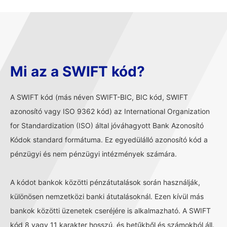
Mi az a SWIFT kód?
A SWIFT kód (más néven SWIFT-BIC, BIC kód, SWIFT
azonosító vagy ISO 9362 kód) az International Organization
for Standardization (ISO) által jóváhagyott Bank Azonosító
Kódok standard formátuma. Ez egyedülálló azonosító kód a
pénzügyi és nem pénzügyi intézmények számára.
A kódot bankok közötti pénzátutalások során használják,
különösen nemzetközi banki átutalásoknál. Ezen kívül más
bankok közötti üzenetek cseréjére is alkalmazható. A SWIFT
kód 8 vagy 11 karakter hosszú, és betűkből és számokból áll.