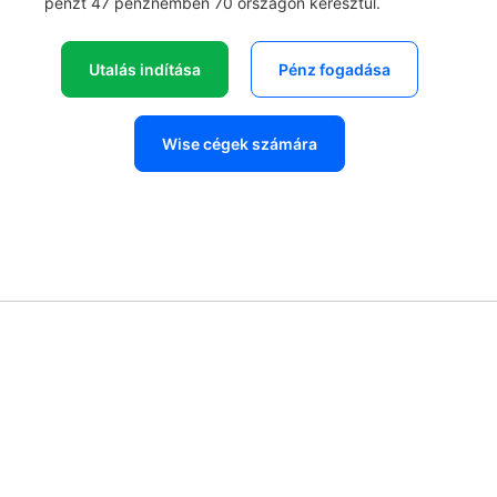
pénzt 47 pénznemben 70 országon keresztül.
Utalás indítása
Pénz fogadása
Wise cégek számára