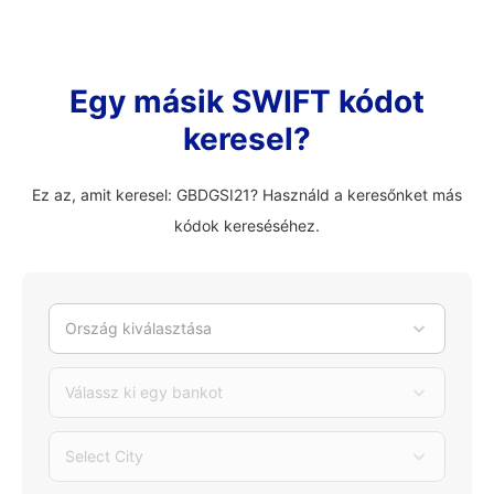
Egy másik SWIFT kódot
keresel?
Ez az, amit keresel: GBDGSI21? Használd a keresőnket más
kódok kereséséhez.
Ország kiválasztása
Válassz ki egy bankot
Select City