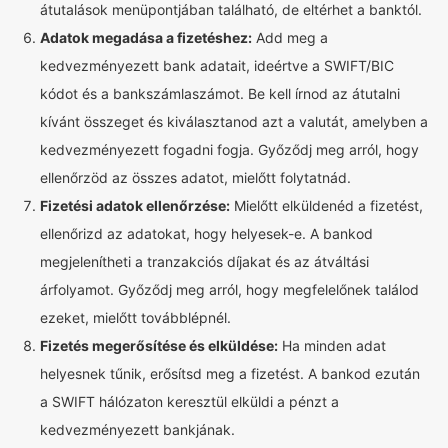
átutalások menüpontjában található, de eltérhet a banktól.
Adatok megadása a fizetéshez:
Add meg a
kedvezményezett bank adatait, ideértve a SWIFT/BIC
kódot és a bankszámlaszámot. Be kell írnod az átutalni
kívánt összeget és kiválasztanod azt a valutát, amelyben a
kedvezményezett fogadni fogja. Győződj meg arról, hogy
ellenőrzöd az összes adatot, mielőtt folytatnád.
Fizetési adatok ellenőrzése:
Mielőtt elküldenéd a fizetést,
ellenőrizd az adatokat, hogy helyesek-e. A bankod
megjelenítheti a tranzakciós díjakat és az átváltási
árfolyamot. Győződj meg arról, hogy megfelelőnek találod
ezeket, mielőtt továbblépnél.
Fizetés megerősítése és elküldése:
Ha minden adat
helyesnek tűnik, erősítsd meg a fizetést. A bankod ezután
a SWIFT hálózaton keresztül elküldi a pénzt a
kedvezményezett bankjának.