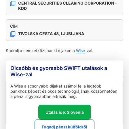
CENTRAL SECURITIES CLEARING CORPORATION -
KDD
CÍM
TIVOLSKA CESTA 48, LJUBLJANA
Spórolj a nemzetközi banki díjakon a
Wise
-zal.
Olcsóbb és gyorsabb SWIFT utalások a
Wise-zal
A Wise alacsonyabb díjakat számol fel a legtöbb
bankhoz képest és okos technológiájának köszönhetően
a pénz is gyorsabban érkezik meg.
Utalás ide: Slovenia
Fogadj pénzt külföldről