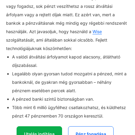
vagy fogadsz, sok pénzt veszíthetsz a rossz átváltási
árfolyam vagy a rejtett díjak miatt. Ez azért van, mert a
bankok a pénzváltásnak még mindig egy régebbi rendszerét
használják. Azt javasoljuk, hogy használd a
Wise
szolgáltatását, ami általában sokkal olcsóbb. Fejlett
technológiájuknak köszönhetően:
A valódi átváltási árfolyamot kapod alacsony, átlátható
díjszabással.
Legalább olyan gyorsan tudod mozgatni a pénzed, mint a
bankoknál, de gyakran még gyorsabban – néhány
pénznem esetében percek alatt.
A pénzed banki szintű biztonságban van.
Több mint 6 millió ügyfélhez csatlakozhatsz, és küldhetsz
pénzt 47 pénznemben 70 országon keresztül.
Utalás indítása
Pénz fogadása