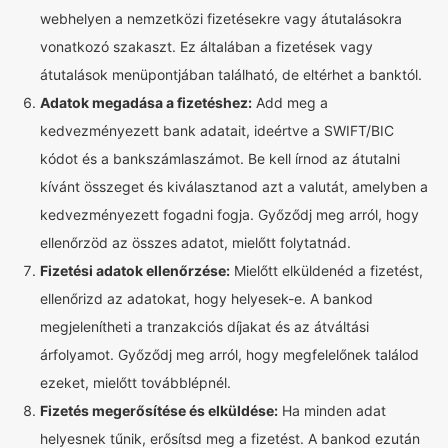
webhelyen a nemzetközi fizetésekre vagy átutalásokra
vonatkozó szakaszt. Ez általában a fizetések vagy
átutalások menüpontjában található, de eltérhet a banktól.
Adatok megadása a fizetéshez:
Add meg a
kedvezményezett bank adatait, ideértve a SWIFT/BIC
kódot és a bankszámlaszámot. Be kell írnod az átutalni
kívánt összeget és kiválasztanod azt a valutát, amelyben a
kedvezményezett fogadni fogja. Győződj meg arról, hogy
ellenőrzöd az összes adatot, mielőtt folytatnád.
Fizetési adatok ellenőrzése:
Mielőtt elküldenéd a fizetést,
ellenőrizd az adatokat, hogy helyesek-e. A bankod
megjelenítheti a tranzakciós díjakat és az átváltási
árfolyamot. Győződj meg arról, hogy megfelelőnek találod
ezeket, mielőtt továbblépnél.
Fizetés megerősítése és elküldése:
Ha minden adat
helyesnek tűnik, erősítsd meg a fizetést. A bankod ezután