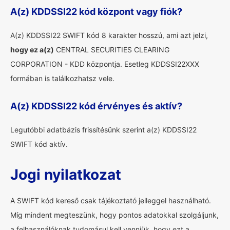
A(z) KDDSSI22 kód központ vagy fiók?
A(z) KDDSSI22 SWIFT kód 8 karakter hosszú, ami azt jelzi,
hogy ez a(z)
CENTRAL SECURITIES CLEARING
CORPORATION - KDD központja. Esetleg KDDSSI22XXX
formában is találkozhatsz vele.
A(z) KDDSSI22 kód érvényes és aktív?
Legutóbbi adatbázis frissítésünk szerint a(z) KDDSSI22
SWIFT kód aktív.
Jogi nyilatkozat
A SWIFT kód kereső csak tájékoztató jelleggel használható.
Míg mindent megteszünk, hogy pontos adatokkal szolgáljunk,
a felhasználóknak tudomásul kell venniük, hogy ezt a