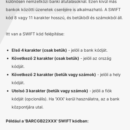
különösen nemzetközi banki átutalásoknál. Ezen kívül más
bankok közötti üzenetek cseréjére is alkalmazható. A SWIFT
kód 8 vagy 11 karakter hosszú, és betűkből és számokból áll.
Itt van a SWIFT kód felépítése:
Első 4 karakter (csak betűk)
- jelöli a bank kódját.
Következő 2 karakter (csak betűk)
- jelöli az ország
kódját.
Következő 2 karakter (betűk vagy számok)
- jelöli a hely
kódját.
Utolsó 3 karakter (betűk vagy számok)
- jelöli a fiók
kódját (opcionális). Ha 'XXX' kerül használatra, az a bank
központjára utal.
Például a 'BARCGB22XXX' SWIFT kódban: