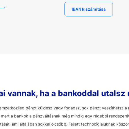
IBAN kiszámítása
ai vannak, ha a bankoddal utalsz
mzetközileg pénzt küldesz vagy fogadsz, sok pénzt veszíthetsz a r
an, mert a bankok a pénzváltásnak még mindig egy régebbi rendszerét 
tását, ami általában sokkal olcsóbb. Fejlett technológiájuknak köszö