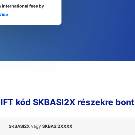
 international fees by
ise
IFT kód SKBASI2X részekre bont
SKBASI2X
vagy
SKBASI2XXXX