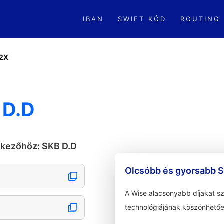
IBAN
SWIFT KÓD
ROUTING
2X
 D.D
tkezőhöz: SKB D.D
Olcsóbb és gyorsabb S
A Wise alacsonyabb díjakat s
technológiájának köszönhetőe