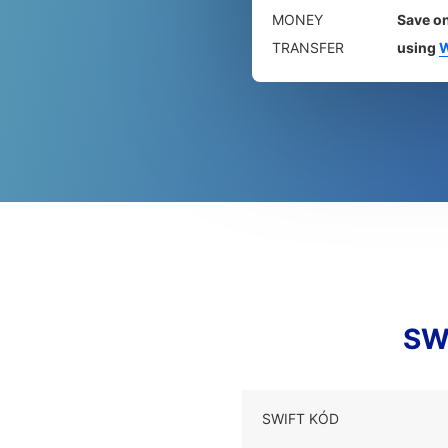
MONEY
Save on
TRANSFER
using
W
SW
SWIFT KÓD