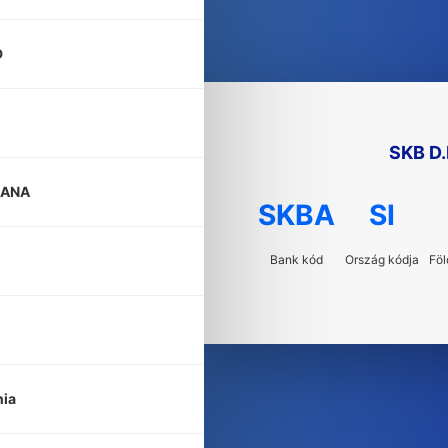
D
SKB D
JANA
SKBA
SI
Bank kód
Ország kódja
Föl
nia