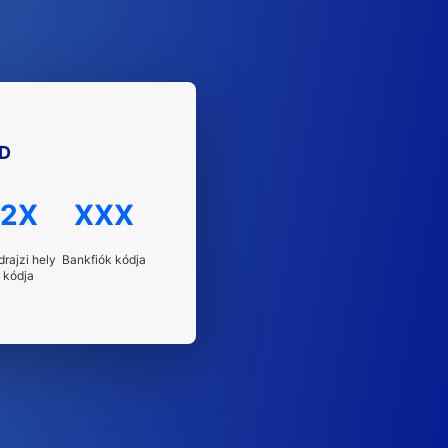
.D
2X
XXX
drajzi hely
Bankfiók kódja
kódja