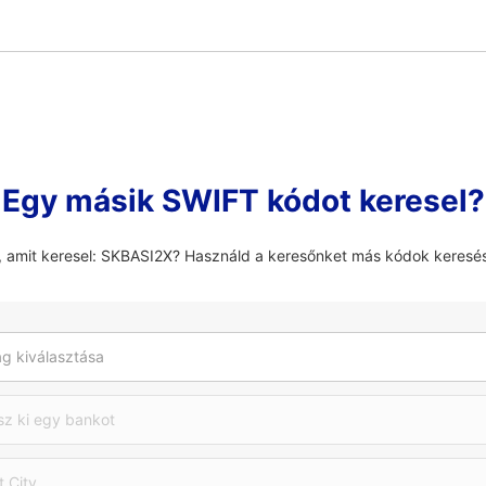
Egy másik SWIFT kódot keresel?
, amit keresel: SKBASI2X? Használd a keresőnket más kódok keresé
g kiválasztása
sz ki egy bankot
t City