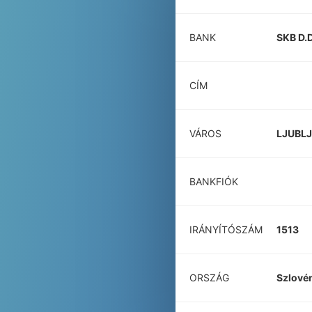
BANK
SKB D.
CÍM
VÁROS
LJUBL
BANKFIÓK
IRÁNYÍTÓSZÁM
1513
ORSZÁG
Szlové