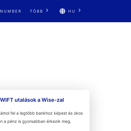
 NUMBER
TÖBB
HU
WIFT utalások a Wise-zal
zámol fel a legtöbb bankhoz képest és okos
n a pénz is gyorsabban érkezik meg.