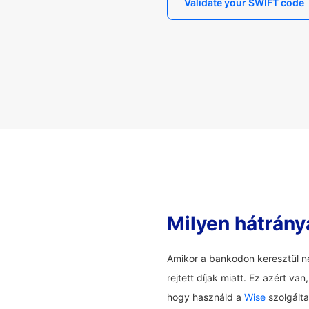
Validate your SWIFT code
Milyen hátrány
Amikor a bankodon keresztül ne
rejtett díjak miatt. Ez azért v
hogy használd a
Wise
szolgálta