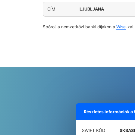
CÍM
LJUBLJANA
Spórolj a nemzetközi banki díjakon a
Wise
-zal.
Részletes információk a
SWIFT KÓD
SKBAS