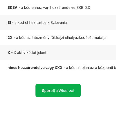
SKBA
- a kód ehhez van hozzárendelve SKB D.D
SI
- a kód ehhez tartozik Szlovénia
2X
- a kód az intézmény földrajzi elhelyezkedését mutatja
X
- X aktív kódot jelent
nincs hozzárendelve vagy XXX
- a kód alapján ez a központi 
Spórolj a Wise-zal