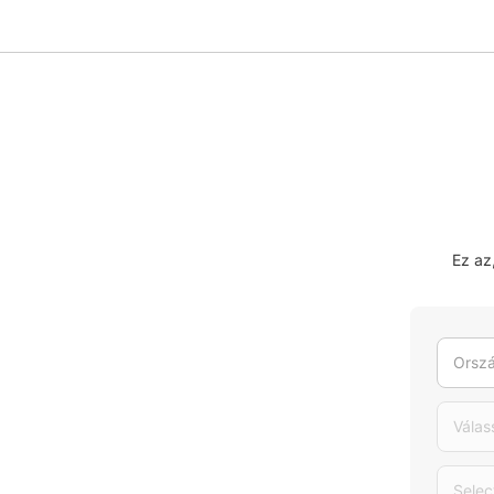
Ez az
Orszá
Válas
Selec