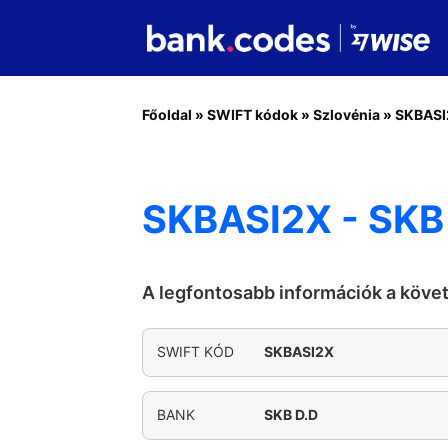
Főoldal
»
SWIFT kódok
»
Szlovénia
»
SKBASI
SKBASI2X - SKB
A legfontosabb információk a köve
SWIFT KÓD
SKBASI2X
BANK
SKB D.D