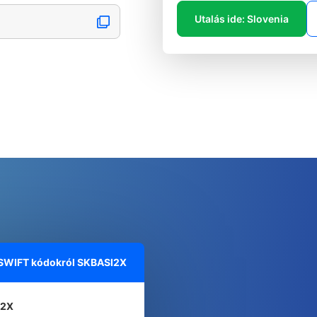
Utalás ide: Slovenia
 SWIFT kódokról
SKBASI2X
I2X