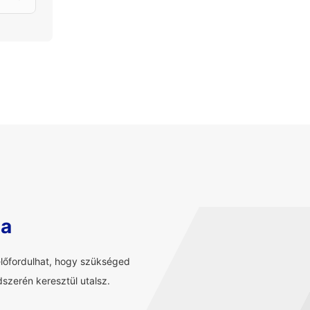
sa
előfordulhat, hogy szükséged
szerén keresztül utalsz.