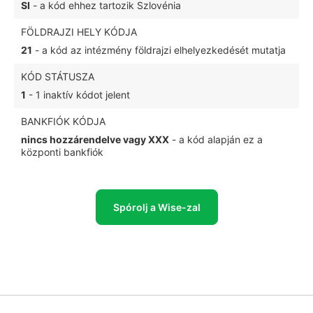
SI
- a kód ehhez tartozik Szlovénia
FÖLDRAJZI HELY KÓDJA
21
- a kód az intézmény földrajzi elhelyezkedését mutatja
KÓD STÁTUSZA
1
- 1 inaktív kódot jelent
BANKFIÓK KÓDJA
nincs hozzárendelve vagy XXX
- a kód alapján ez a
központi bankfiók
Spórolj a Wise-zal