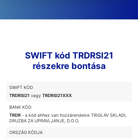
SWIFT kód TRDRSI21
részekre bontása
SWIFT KÓD
TRDRSI21
vagy
TRDRSI21XXX
BANK KÓD
TRDR
- a kód ehhez van hozzárendelve TRIGLAV SKLADI,
DRUZBA ZA UPRAVLJANJE, D.O.O.
ORSZÁG KÓDJA