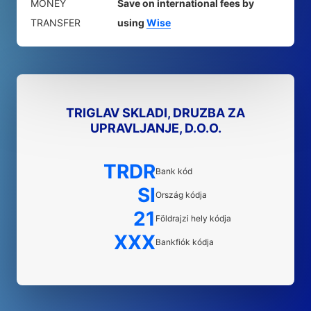
MONEY
Save on international fees by
TRANSFER
using
Wise
TRIGLAV SKLADI, DRUZBA ZA
UPRAVLJANJE, D.O.O.
TRDR
Bank kód
SI
Ország kódja
21
Földrajzi hely kódja
XXX
Bankfiók kódja