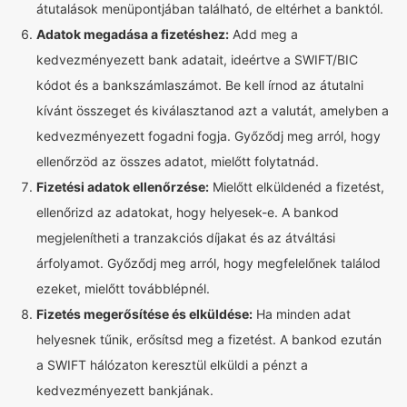
átutalások menüpontjában található, de eltérhet a banktól.
Adatok megadása a fizetéshez:
Add meg a
kedvezményezett bank adatait, ideértve a SWIFT/BIC
kódot és a bankszámlaszámot. Be kell írnod az átutalni
kívánt összeget és kiválasztanod azt a valutát, amelyben a
kedvezményezett fogadni fogja. Győződj meg arról, hogy
ellenőrzöd az összes adatot, mielőtt folytatnád.
Fizetési adatok ellenőrzése:
Mielőtt elküldenéd a fizetést,
ellenőrizd az adatokat, hogy helyesek-e. A bankod
megjelenítheti a tranzakciós díjakat és az átváltási
árfolyamot. Győződj meg arról, hogy megfelelőnek találod
ezeket, mielőtt továbblépnél.
Fizetés megerősítése és elküldése:
Ha minden adat
helyesnek tűnik, erősítsd meg a fizetést. A bankod ezután
a SWIFT hálózaton keresztül elküldi a pénzt a
kedvezményezett bankjának.