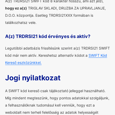
A(z) TRDRSI21 SWIFT kód 8 karakter hosszú, ami azt jelzi,
hogy ez a(z)
TRIGLAV SKLADI, DRUZBA ZA UPRAVLJANJE,
D.O.O. központja. Esetleg TRDRSI21XXX formában is
találkozhatsz vele.
A(z) TRDRSI21 kód érvényes és aktív?
Legutóbbi adatbázis frissítésünk szerint a(z) TRDRSI21 SWIFT
kód már nem aktív. Kereshetsz alternatív kódot a
SWIFT Kód
Kereső eszközünkkel.
Jogi nyilatkozat
A SWIFT kód kereső csak tájékoztató jelleggel használható.
Míg mindent megteszünk, hogy pontos adatokkal szolgáljunk,
a felhasználóknak tudomásul kell venniük, hogy ezt a
weboldalt nem terheli felelősség az adatok helyességét