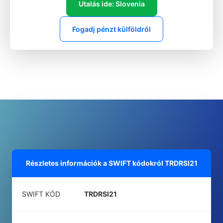
Utalás ide: Slovenia
Fogadj pénzt külföldről
Részletes információk a SWIFT kódokról
TRDRSI21
SWIFT KÓD
TRDRSI21