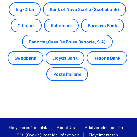
Ing-Diba
Bank of Nova Scotia (Scotiabank)
Citibank
Rabobank
Barclays Bank
Banorte (Casa De Bolsa Banorte, S.A)
Swedbank
Lloyds Bank
Resona Bank
Poste Italiane
Helyi kereső oldalak
|
About Us
|
Adatvédelmi politika
|
Süti (Cookie) kezelési irányelvek
|
Figyelmeztetés
|