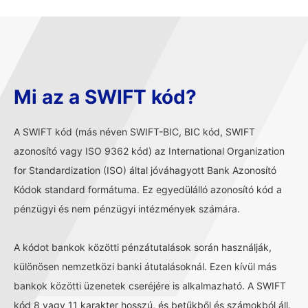
Mi az a SWIFT kód?
A SWIFT kód (más néven SWIFT-BIC, BIC kód, SWIFT
azonosító vagy ISO 9362 kód) az International Organization
for Standardization (ISO) által jóváhagyott Bank Azonosító
Kódok standard formátuma. Ez egyedülálló azonosító kód a
pénzügyi és nem pénzügyi intézmények számára.
A kódot bankok közötti pénzátutalások során használják,
különösen nemzetközi banki átutalásoknál. Ezen kívül más
bankok közötti üzenetek cseréjére is alkalmazható. A SWIFT
kód 8 vagy 11 karakter hosszú, és betűkből és számokból áll.