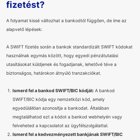
fizetést?
A folyamat kissé változhat a bankodtól függően, de íme az
alapvető lépések:
A SWIFT fizetés során a bankok standardizált SWIFT kódokat
használnak egymás között, hogy egyedi pénzátutalási
utasításokat küldjenek és fogadjanak, lehetővé téve a
biztonságos, határokon átnyúló tranzakciókat.
Ismerd fel a bankod SWIFT/BIC kódját:
A bankod
SWIFT/BIC kódja egy nemzetközi kód, amely
egyedülállóan azonosítja a bankodat. Általában
megtalálhatod ezt a kódot a bankod webhelyén vagy
felveheted a kapcsolatot az ügyfélszolgálattal.
Ismerd fel a kedvezményezett bankjának SWIFT/BIC