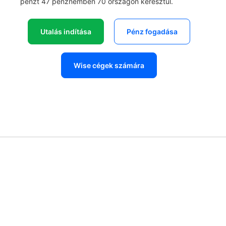
pénzt 47 pénznemben 70 országon keresztül.
Utalás indítása
Pénz fogadása
Wise cégek számára