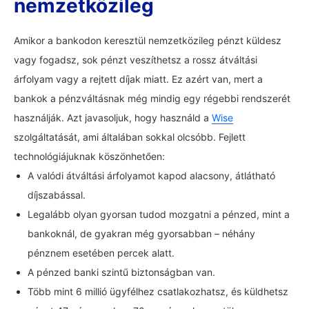
nemzetközileg
Amikor a bankodon keresztül nemzetközileg pénzt küldesz
vagy fogadsz, sok pénzt veszíthetsz a rossz átváltási
árfolyam vagy a rejtett díjak miatt. Ez azért van, mert a
bankok a pénzváltásnak még mindig egy régebbi rendszerét
használják. Azt javasoljuk, hogy használd a
Wise
szolgáltatását, ami általában sokkal olcsóbb. Fejlett
technológiájuknak köszönhetően:
A valódi átváltási árfolyamot kapod alacsony, átlátható
díjszabással.
Legalább olyan gyorsan tudod mozgatni a pénzed, mint a
bankoknál, de gyakran még gyorsabban – néhány
pénznem esetében percek alatt.
A pénzed banki szintű biztonságban van.
Több mint 6 millió ügyfélhez csatlakozhatsz, és küldhetsz