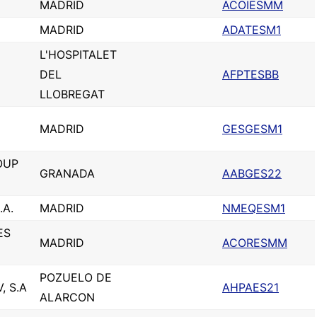
MADRID
ACOIESMM
MADRID
ADATESM1
L'HOSPITALET
DEL
AFPTESBB
LLOBREGAT
MADRID
GESGESM1
OUP
GRANADA
AABGES22
.A.
MADRID
NMEQESM1
ES
MADRID
ACORESMM
POZUELO DE
, S.A
AHPAES21
ALARCON