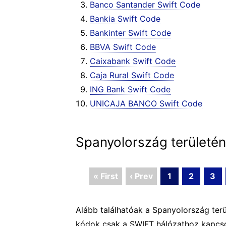
Banco Santander Swift Code
Bankia Swift Code
Bankinter Swift Code
BBVA Swift Code
Caixabank Swift Code
Caja Rural Swift Code
ING Bank Swift Code
UNICAJA BANCO Swift Code
Spanyolország területén
« First
‹ Prev
1
2
3
Alább találhatóak a Spanyolország terü
kódok csak a SWIFT hálózathoz kapcsol