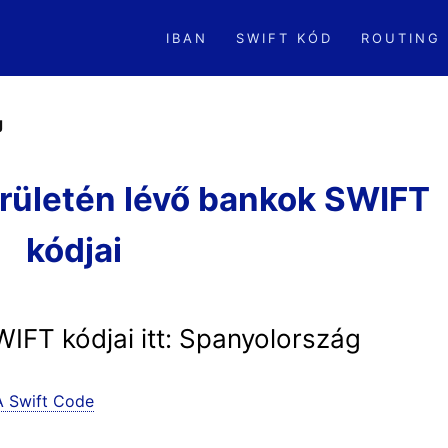
IBAN
SWIFT KÓD
ROUTING
g
rületén lévő bankok SWIFT
kódjai
FT kódjai itt: Spanyolország
Swift Code