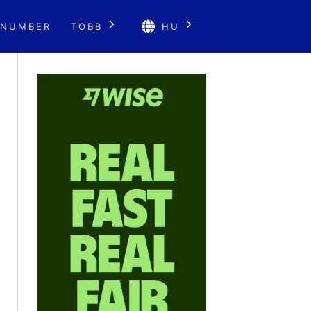
 NUMBER
TÖBB
HU