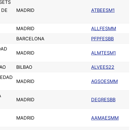
SETS
 DE
MADRID
ATBEESM1
MADRID
ALLFESMM
BARCELONA
PFPFESBB
DAD
MADRID
ALMTESM1
BAO
BILBAO
ALVEES22
IEDAD
MADRID
AGSOESMM
A
MADRID
DEGRESBB
MADRID
AAMAESMM