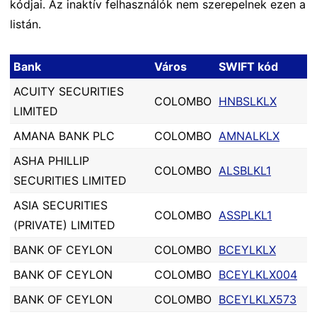
kódjai. Az inaktív felhasználók nem szerepelnek ezen a
listán.
Bank
Város
SWIFT kód
ACUITY SECURITIES
COLOMBO
HNBSLKLX
LIMITED
AMANA BANK PLC
COLOMBO
AMNALKLX
ASHA PHILLIP
COLOMBO
ALSBLKL1
SECURITIES LIMITED
ASIA SECURITIES
COLOMBO
ASSPLKL1
(PRIVATE) LIMITED
BANK OF CEYLON
COLOMBO
BCEYLKLX
BANK OF CEYLON
COLOMBO
BCEYLKLX004
BANK OF CEYLON
COLOMBO
BCEYLKLX573