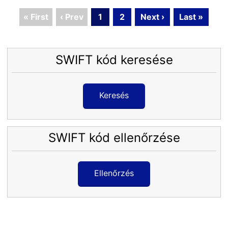
« First
‹ Prev
1
2
Next ›
Last »
SWIFT kód keresése
Keresés
SWIFT kód ellenőrzése
Ellenőrzés