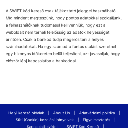
A SWIFT kód kereső csak tájékoztató jeleggel használható.
Míg mindent megteszünk, hogy pontos adatokkal szolgáljunk,
a felhasználóknak tudomásul kell venniük, hogy ezt a
weboldalt nem terheli felelősség az adatok helyességét
érintően. Csak a bankod tudja megerősíteni a helyes
számlaadatokat. Ha egy számodra fontos utalást szeretnél
egy bizonyos időkereten belül teljesíteni, azt javasoljuk, hogy
először lépj kapcsolatba a bankoddal.
Helyi kereső oldalak
|
About Us
|
Adatvédelmi politika
|
Süti (Cookie) kezelési irányelvek
|
Figyelmeztetés
|
Kapcsolatfelvétel
|
SWIFT Kód Kereső
|