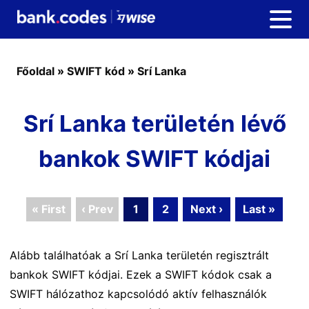
Főoldal
»
SWIFT kód
»
Srí Lanka
Srí Lanka területén lévő
bankok SWIFT kódjai
« First
‹ Prev
1
2
Next ›
Last »
Alább találhatóak a Srí Lanka területén regisztrált
bankok SWIFT kódjai. Ezek a SWIFT kódok csak a
SWIFT hálózathoz kapcsolódó aktív felhasználók