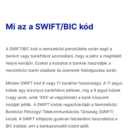
Mi az a SWIFT/BIC kód
A SWIFT/BIC kód a nemzetközi pénzküldés során segít a
bankot vagy bankfiókot azonosítani, hogy a pénz a megfelelő
helyre kerüljön. Ezeket a kódokat a bankok használják a
nemzetközi banki utalások és üzenetek feldolgozása során.
Minden SWIFT kód 8 vagy 11 karakter hosszúságú. A 11 jegyű
kódok egy bizonyos bankfiókot jelölnek, míg a 8 jegyű kódok
(vagy azok, amik 'XXX'-el végződnek) a bank központi
irodáját jelölik. A SWIFT kódok regisztrációját a Nemzetközi
Bankközi Pénzügyi Telekommunikációs Társaság (SWIFT)
kezeli. A SWIFT kifejezés gyakran felcserélve használatos a
BIC kóddal, ami a bankazonosító kódot jelöli.