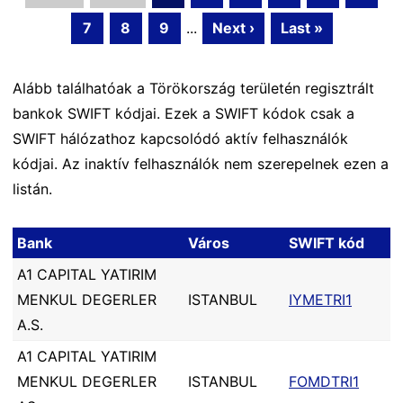
7
8
9
...
Next ›
Last »
Alább találhatóak a Törökország területén regisztrált
bankok SWIFT kódjai. Ezek a SWIFT kódok csak a
SWIFT hálózathoz kapcsolódó aktív felhasználók
kódjai. Az inaktív felhasználók nem szerepelnek ezen a
listán.
Bank
Város
SWIFT kód
A1 CAPITAL YATIRIM
MENKUL DEGERLER
ISTANBUL
IYMETRI1
A.S.
A1 CAPITAL YATIRIM
MENKUL DEGERLER
ISTANBUL
FOMDTRI1