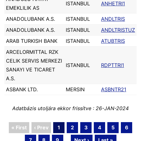
ISTANBUL
ANHETRI1
EMEKLILIK AS
ANADOLUBANK A.S.
ISTANBUL
ANDLTRIS
ANADOLUBANK A.S.
ISTANBUL
ANDLTRISTUZ
ARAB TURKISH BANK
ISTANBUL
ATUBTRIS
ARCELORMITTAL RZK
CELIK SERVIS MERKEZI
ISTANBUL
RDPTTRI1
SANAYI VE TICARET
A.S.
ASBANK LTD.
MERSIN
ASBNTR21
Adatbázis utoljára ekkor frissítve : 26-JAN-2024
« First
‹ Prev
1
2
3
4
5
6
7
8
9
...
Next ›
Last »