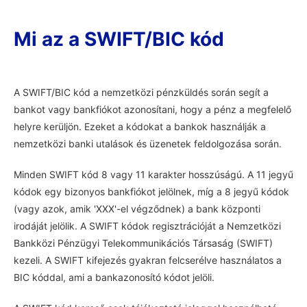
Mi az a SWIFT/BIC kód
A SWIFT/BIC kód a nemzetközi pénzküldés során segít a
bankot vagy bankfiókot azonosítani, hogy a pénz a megfelelő
helyre kerüljön. Ezeket a kódokat a bankok használják a
nemzetközi banki utalások és üzenetek feldolgozása során.
Minden SWIFT kód 8 vagy 11 karakter hosszúságú. A 11 jegyű
kódok egy bizonyos bankfiókot jelölnek, míg a 8 jegyű kódok
(vagy azok, amik 'XXX'-el végződnek) a bank központi
irodáját jelölik. A SWIFT kódok regisztrációját a Nemzetközi
Bankközi Pénzügyi Telekommunikációs Társaság (SWIFT)
kezeli. A SWIFT kifejezés gyakran felcserélve használatos a
BIC kóddal, ami a bankazonosító kódot jelöli.