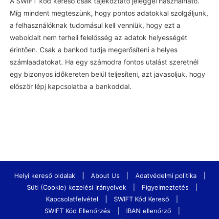
A SWIFT kód kereső csak tájékoztató jeleggel használható.
Míg mindent megteszünk, hogy pontos adatokkal szolgáljunk,
a felhasználóknak tudomásul kell venniük, hogy ezt a
weboldalt nem terheli felelősség az adatok helyességét
érintően. Csak a bankod tudja megerősíteni a helyes
számlaadatokat. Ha egy számodra fontos utalást szeretnél
egy bizonyos időkereten belül teljesíteni, azt javasoljuk, hogy
először lépj kapcsolatba a bankoddal.
Helyi kereső oldalak
|
About Us
|
Adatvédelmi politika
|
Süti (Cookie) kezelési irányelvek
|
Figyelmeztetés
|
Kapcsolatfelvétel
|
SWIFT Kód Kereső
|
SWIFT Kód Ellenőrzés
|
IBAN ellenőrző
|