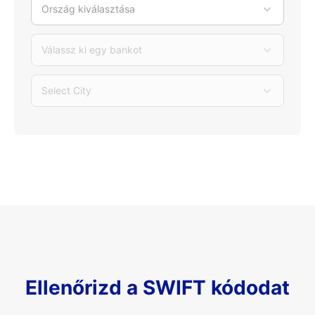
Ország kiválasztása
Válassz ki egy bankot
Select City
Ellenőrizd a SWIFT kódodat