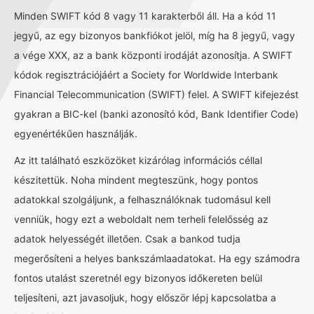
Minden SWIFT kód 8 vagy 11 karakterből áll. Ha a kód 11
jegyű, az egy bizonyos bankfiókot jelöl, míg ha 8 jegyű, vagy
a vége XXX, az a bank központi irodáját azonosítja. A SWIFT
kódok regisztrációjáért a Society for Worldwide Interbank
Financial Telecommunication (SWIFT) felel. A SWIFT kifejezést
gyakran a BIC-kel (banki azonosító kód, Bank Identifier Code)
egyenértékűen használják.
Az itt található eszközöket kizárólag információs céllal
készitettük. Noha mindent megteszünk, hogy pontos
adatokkal szolgáljunk, a felhasználóknak tudomásul kell
venniük, hogy ezt a weboldalt nem terheli felelősség az
adatok helyességét illetően. Csak a bankod tudja
megerősíteni a helyes bankszámlaadatokat. Ha egy számodra
fontos utalást szeretnél egy bizonyos időkereten belül
teljesíteni, azt javasoljuk, hogy először lépj kapcsolatba a