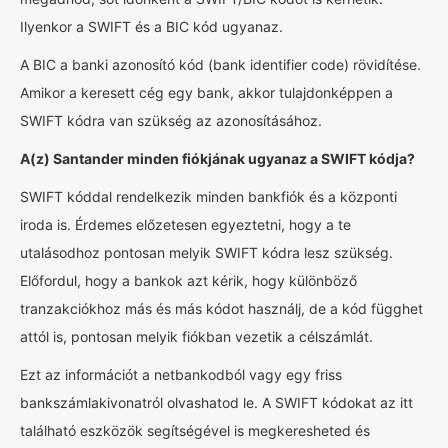
Ilyenkor a SWIFT és a BIC kód ugyanaz.
A BIC a banki azonosító kód (bank identifier code) rövidítése.
Amikor a keresett cég egy bank, akkor tulajdonképpen a
SWIFT kódra van szükség az azonosításához.
A(z) Santander minden fiókjának ugyanaz a SWIFT kódja?
SWIFT kóddal rendelkezik minden bankfiók és a központi
iroda is. Érdemes előzetesen egyeztetni, hogy a te
utalásodhoz pontosan melyik SWIFT kódra lesz szükség.
Előfordul, hogy a bankok azt kérik, hogy különböző
tranzakciókhoz más és más kódot használj, de a kód függhet
attól is, pontosan melyik fiókban vezetik a célszámlát.
Ezt az információt a netbankodból vagy egy friss
bankszámlakivonatról olvashatod le. A SWIFT kódokat az itt
található eszközök segítségével is megkeresheted és