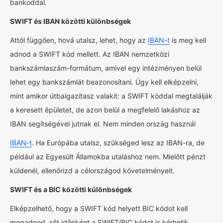
bankoddal.
SWIFT és IBAN közötti különbségek
Attól függően, hová utalsz, lehet, hogy az
IBAN-t
is meg kell
adnod a SWIFT kód mellett. Az IBAN nemzetközi
bankszámlaszám-formátum, amivel egy intézményen belül
lehet egy bankszámlát beazonosítani. Úgy kell elképzelni,
mint amikor útbaigazítasz valakit: a SWIFT kóddal megtalálják
a keresett épületet, de azon belül a megfelelő lakáshoz az
IBAN segítségével jutnak el. Nem minden ország használ
IBAN-t
. Ha Európába utalsz, szükséged lesz az IBAN-ra, de
például az Egyesült Államokba utaláshoz nem. Mielőtt pénzt
küldenél, ellenőrizd a célországod követelményeit.
SWIFT és a BIC közötti különbségek
Elképzelhető, hogy a SWIFT kód helyett BIC kódot kell
megadnod, sőt időnként a SWIFT/BIC kódot is kérhetik.