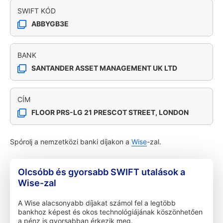
SWIFT KÓD
ABBYGB3E
BANK
SANTANDER ASSET MANAGEMENT UK LTD
CÍM
FLOOR PRS-LG 21 PRESCOT STREET, LONDON
Spórolj a nemzetközi banki díjakon a
Wise
-zal.
Olcsóbb és gyorsabb SWIFT utalások a
Wise-zal
A Wise alacsonyabb díjakat számol fel a legtöbb
bankhoz képest és okos technológiájának köszönhetően
a pénz is gyorsabban érkezik meg.