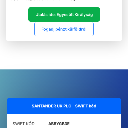
Utalás ide: Egyesült Királyság
Fogadj pénzt külföldről
SANTANDER UK PLC - SWIFT kód
SWIFT KÓD
ABBYGB3E