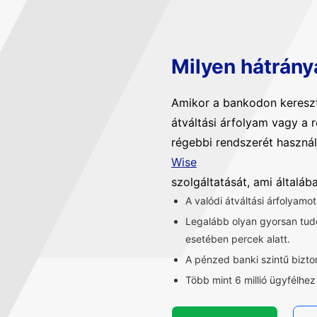
Milyen hátrány
Amikor a bankodon kereszt
átváltási árfolyam vagy a 
régebbi rendszerét használ
Wise
szolgáltatását, ami általá
A valódi átváltási árfolyamo
Legalább olyan gyorsan tu
esetében percek alatt.
A pénzed banki szintű bizt
Több mint 6 millió ügyfélhe