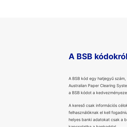
A BSB kódokró
A
BSB kód egy hatjegyű szám, a
Australian Paper Clearing Syst
a BSB kódot a kedvezményezet
A kereső csak információs cél
felhasználóknak el kell fogadni
helyes banki adatokat csak a ba
kapcsolatba a bankoddal.