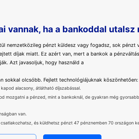
ai vannak, ha a bankoddal utalsz
ül nemzetközileg pénzt küldesz vagy fogadsz, sok pénzt v
rejtett díjak miatt. Ez azért van, mert a bankok a pénzvál
ják. Azt javasoljuk, hogy használd a
ban sokkal olcsóbb. Fejlett technológiájuknak köszönhetően:
t kapod alacsony, átlátható díjszabással.
dod mozgatni a pénzed, mint a bankoknál, de gyakran még gyorsa
onságban van.
z csatlakozhatsz, és küldhetsz pénzt 47 pénznemben 70 országon ke