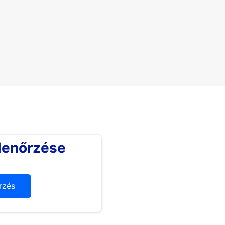
lenőrzése
rzés