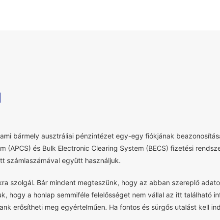
l
mi bármely ausztráliai pénzintézet egy-egy fiókjának beazonosítása
em (APCS) és Bulk Electronic Clearing System (BECS) fizetési rendsz
t számlaszámával együtt használjuk.
okra szolgál. Bár mindent megteszünk, hogy az abban szereplő adato
uk, hogy a honlap semmiféle felelősséget nem vállal az itt található 
nk erősítheti meg egyértelműen. Ha fontos és sürgős utalást kell indí