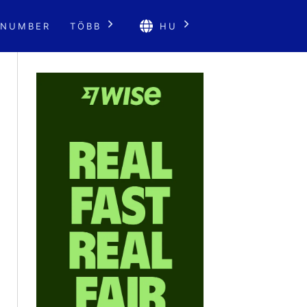
 NUMBER
TÖBB
HU