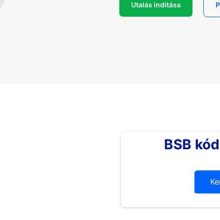
Utalás indítása
P
BSB kód
Ke