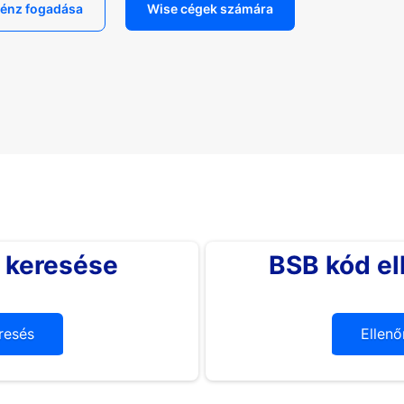
énz fogadása
Wise cégek számára
 keresése
BSB kód el
resés
Ellenő