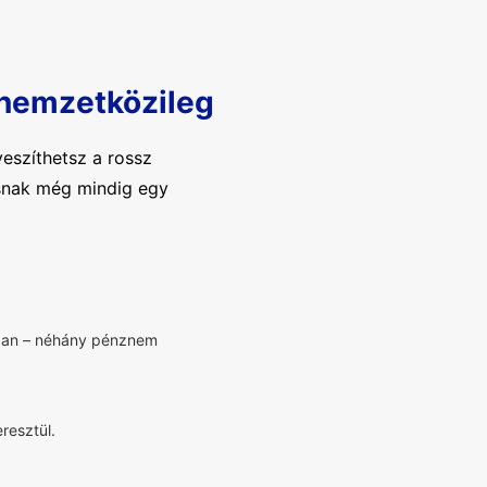
 nemzetközileg
eszíthetsz a rossz
tásnak még mindig egy
bban – néhány pénznem
resztül.