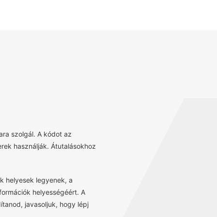
ra szolgál. A kódot az
erek használják. Átutalásokhoz
k helyesek legyenek, a
információk helyességéért. A
tanod, javasoljuk, hogy lépj