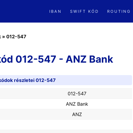
IBAN
SWIFT KÓD
ROUTING
k
»
012-547
kód 012-547 - ANZ Bank
kódok részletei 012-547
012-547
ANZ Bank
ANZ