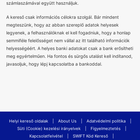
számlaszámával együtt használjuk.
A kereső csak információs célokra szolgál. Bár mindent
megteszünk, hogy az abban szereplő adatok helyesek
legyenek, a felhasználóknak el kell fogadniuk, hogy a honlap
semmiféle felelősséget nem vállal az itt található információk
helyességéért. A helyes banki adatokat csak a bank erősítheti
meg egyértelműen. Ha fontos és sürgős utalást kell indítanod,
javasoljuk, hogy lépj kapcsolatba a bankoddal.
Helyi kereső oldalak
|
About Us
|
Adatvédelmi politika
|
Süti (Cookie) kezelési irányelvek
|
Figyelmeztetés
|
Kapcsolatfelvétel
|
SWIFT Kód Kereső
|