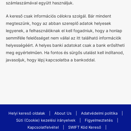
számlaszámával együtt használjuk.
A kereső csak információs célokra szolgál. Bár mindent
megteszünk, hogy az abban szereplő adatok helyesek
legyenek, a felhasználóknak el kell fogadniuk, hogy a honlap
semmiféle felelősséget nem vállal az itt található információk
helyességéért. A helyes banki adatokat csak a bank erősítheti
meg egyértelműen. Ha fontos és sürgős utalást kell indítanod,
javasoljuk, hogy lépj kapcsolatba a bankoddal.
Helyi kereső oldalak
|
About Us
|
Adatvédelmi politika
|
Süti (Cookie) kezelési irányelvek
|
Figyelmeztetés
|
Kapcsolatfelvétel
|
SWIFT Kód Kereső
|