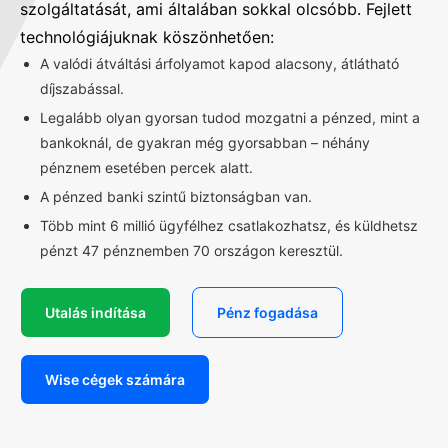
szolgáltatását, ami általában sokkal olcsóbb. Fejlett
technológiájuknak köszönhetően:
A valódi átváltási árfolyamot kapod alacsony, átlátható
díjszabással.
Legalább olyan gyorsan tudod mozgatni a pénzed, mint a
bankoknál, de gyakran még gyorsabban – néhány
pénznem esetében percek alatt.
A pénzed banki szintű biztonságban van.
Több mint 6 millió ügyfélhez csatlakozhatsz, és küldhetsz
pénzt 47 pénznemben 70 országon keresztül.
Utalás indítása
Pénz fogadása
Wise cégek számára