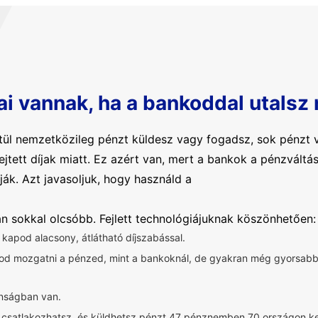
ai vannak, ha a bankoddal utalsz
ül nemzetközileg pénzt küldesz vagy fogadsz, sok pénzt v
rejtett díjak miatt. Ez azért van, mert a bankok a pénzvál
ják. Azt javasoljuk, hogy használd a
ban sokkal olcsóbb. Fejlett technológiájuknak köszönhetően:
t kapod alacsony, átlátható díjszabással.
dod mozgatni a pénzed, mint a bankoknál, de gyakran még gyorsa
onságban van.
z csatlakozhatsz, és küldhetsz pénzt 47 pénznemben 70 országon ke