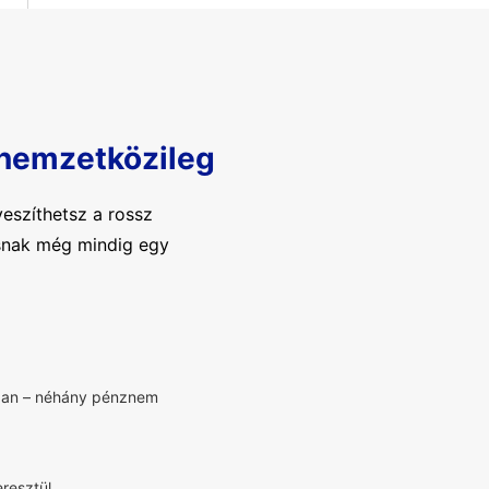
 nemzetközileg
eszíthetsz a rossz
tásnak még mindig egy
bban – néhány pénznem
resztül.