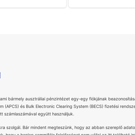
l
mi bármely ausztráliai pénzintézet egy-egy fiókjának beazonosítása
em (APCS) és Bulk Electronic Clearing System (BECS) fizetési rendsz
t számlaszámával együtt használjuk.
okra szolgál. Bár mindent megteszünk, hogy az abban szereplő adato
uk, hogy a honlap semmiféle felelősséget nem vállal az itt található 