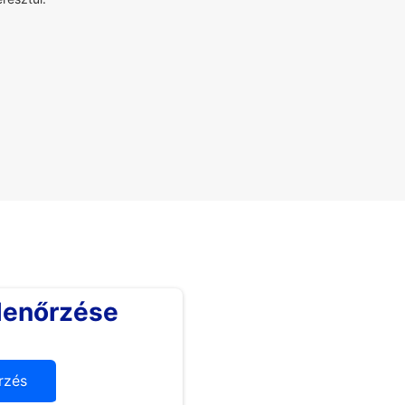
lenőrzése
rzés