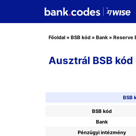
Főoldal
»
BSB kód
»
Bank
»
Reserve B
Ausztrál BSB kód
BSB 
BSB kód
Bank
Pénzügyi intézmény