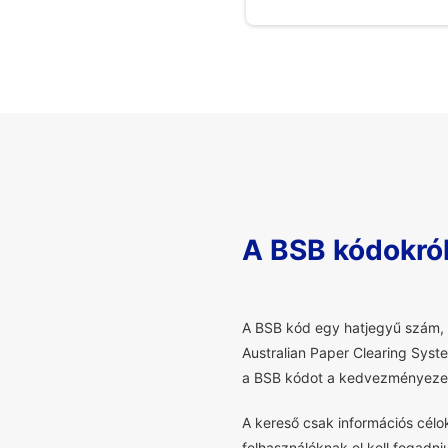
A BSB kódokró
A
BSB kód egy hatjegyű szám, a
Australian Paper Clearing Syst
a BSB kódot a kedvezményezet
A kereső csak információs cél
felhasználóknak el kell fogadni