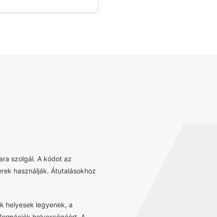
ra szolgál. A kódot az
erek használják. Átutalásokhoz
k helyesek legyenek, a
információk helyességéért. A