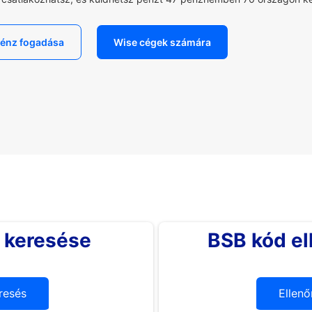
énz fogadása
Wise cégek számára
 keresése
BSB kód el
resés
Ellenő