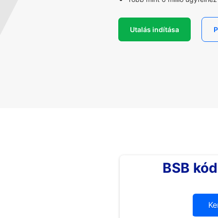
Utalás indítása
P
BSB kód
Ke