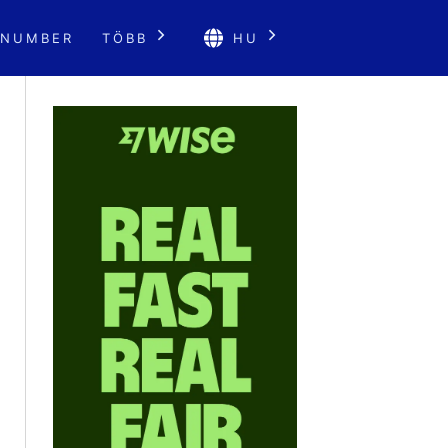
 NUMBER
TÖBB
HU