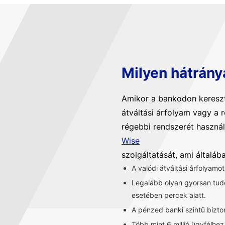
Milyen hátrány
Amikor a bankodon kereszt
átváltási árfolyam vagy a 
régebbi rendszerét használ
Wise
szolgáltatását, ami általá
A valódi átváltási árfolyamo
Legalább olyan gyorsan tu
esetében percek alatt.
A pénzed banki szintű bizt
Több mint 6 millió ügyfélhe