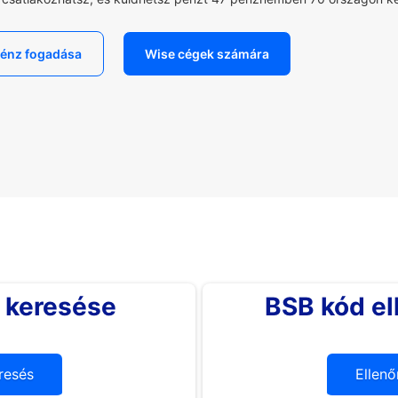
énz fogadása
Wise cégek számára
 keresése
BSB kód el
resés
Ellenő