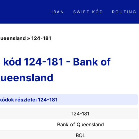
IBAN
SWIFT KÓD
ROUTING
Queensland
»
124-181
 kód 124-181 - Bank of
ueensland
kódok részletei 124-181
124-181
Bank of Queensland
BQL