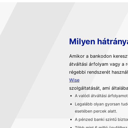
Milyen hátrány
Amikor a bankodon kereszt
átváltási árfolyam vagy a 
régebbi rendszerét használ
Wise
szolgáltatását, ami általá
A valódi átváltási árfolyamo
Legalább olyan gyorsan tu
esetében percek alatt.
A pénzed banki szintű bizt
Több mint 6 millió ügyfélhe