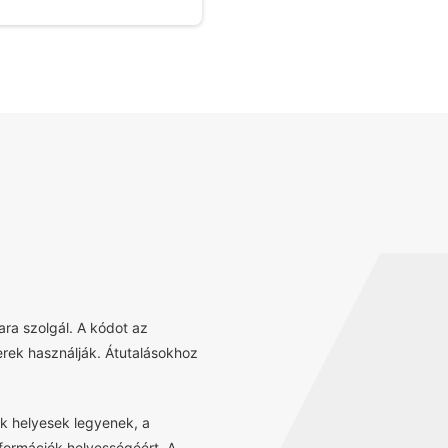
ra szolgál. A kódot az
erek használják. Átutalásokhoz
k helyesek legyenek, a
információk helyességéért. A