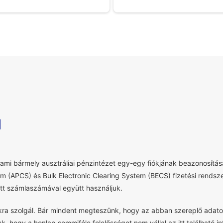
l
mi bármely ausztráliai pénzintézet egy-egy fiókjának beazonosítása
em (APCS) és Bulk Electronic Clearing System (BECS) fizetési rendsz
t számlaszámával együtt használjuk.
okra szolgál. Bár mindent megteszünk, hogy az abban szereplő adato
uk, hogy a honlap semmiféle felelősséget nem vállal az itt található 