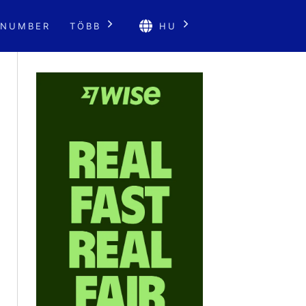
 NUMBER
TÖBB
HU