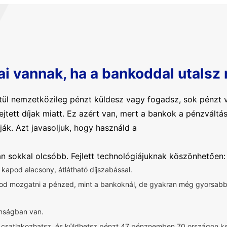
ai vannak, ha a bankoddal utalsz
ül nemzetközileg pénzt küldesz vagy fogadsz, sok pénzt v
rejtett díjak miatt. Ez azért van, mert a bankok a pénzvál
ják. Azt javasoljuk, hogy használd a
ban sokkal olcsóbb. Fejlett technológiájuknak köszönhetően:
t kapod alacsony, átlátható díjszabással.
dod mozgatni a pénzed, mint a bankoknál, de gyakran még gyorsa
onságban van.
z csatlakozhatsz, és küldhetsz pénzt 47 pénznemben 70 országon ke