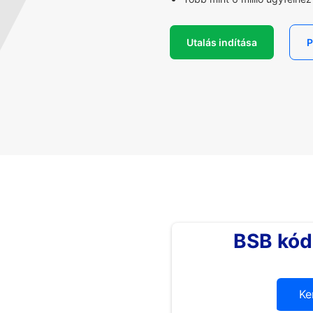
Utalás indítása
P
BSB kód
Ke