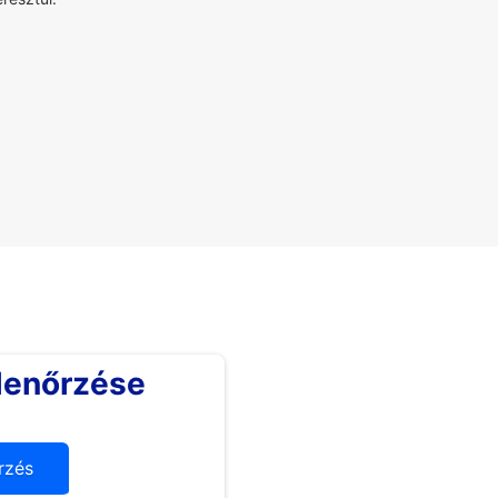
lenőrzése
rzés