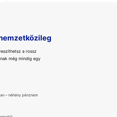
 nemzetközileg
eszíthetsz a rossz
tásnak még mindig egy
bban – néhány pénznem
resztül.