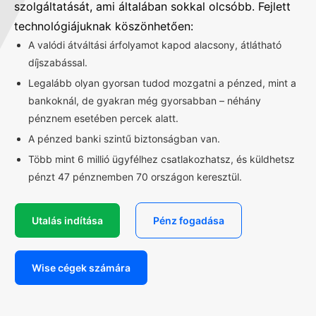
szolgáltatását, ami általában sokkal olcsóbb. Fejlett
technológiájuknak köszönhetően:
A valódi átváltási árfolyamot kapod alacsony, átlátható
díjszabással.
Legalább olyan gyorsan tudod mozgatni a pénzed, mint a
bankoknál, de gyakran még gyorsabban – néhány
pénznem esetében percek alatt.
A pénzed banki szintű biztonságban van.
Több mint 6 millió ügyfélhez csatlakozhatsz, és küldhetsz
pénzt 47 pénznemben 70 országon keresztül.
Utalás indítása
Pénz fogadása
Wise cégek számára