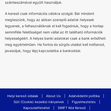
számlaszámával együtt használjuk.
A kereső csak információs célokra szolgál. Bár mindent
megteszünk, hogy az abban szereplő adatok helyesek
legyenek, a felhasználóknak el kell fogadniuk, hogy a honlap
semmiféle felelősséget nem vállal az itt található információk
helyességéért. A helyes banki adatokat csak a bank erősítheti
meg egyértelműen. Ha fontos és sürgős utalást kell indítanod,
javasoljuk, hogy lépj kapcsolatba a bankoddal.
Helyi kereső oldalak
|
About Us
|
Adatvédelmi politika
|
Süti (Cookie) kezelési irányelvek
|
Figyelmeztetés
|
Kapcsolatfelvétel
|
SWIFT Kód Kereső
|