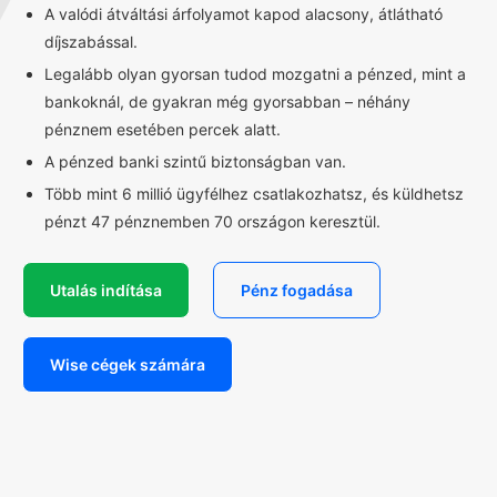
A valódi átváltási árfolyamot kapod alacsony, átlátható
díjszabással.
Legalább olyan gyorsan tudod mozgatni a pénzed, mint a
bankoknál, de gyakran még gyorsabban – néhány
pénznem esetében percek alatt.
A pénzed banki szintű biztonságban van.
Több mint 6 millió ügyfélhez csatlakozhatsz, és küldhetsz
pénzt 47 pénznemben 70 országon keresztül.
Utalás indítása
Pénz fogadása
Wise cégek számára