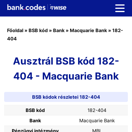
Főoldal
»
BSB kód
»
Bank
»
Macquarie Bank
»
182-
404
Ausztrál BSB kód 182-
404 - Macquarie Bank
BSB kódok részletei 182-404
BSB kód
182-404
Bank
Macquarie Bank
Pénzügyi intézmény
MBL