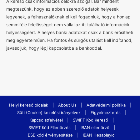
A kereső csak információs célokra szolgál. Bár mindent
megteszünk, hogy az abban szereplő adatok helyesek
legyenek, a felhasználóknak el kell fogadniuk, hogy a honlap
semmiféle felelősséget nem vállal az itt található információk
helyességéért. A helyes banki adatokat csak a bank erősítheti
meg egyértelműen. Ha fontos és sürgős utalást kell indítanod,
javasoljuk, hogy lépj kapcsolatba a bankoddal.
Helyi kereső oldalak
|
About Us
|
Adatvédelmi politika
|
Süti (Cookie) kezelési irányelvek
|
Figyelmeztetés
|
Kapcsolatfelvétel
|
SWIFT Kód Kereső
|
SWIFT Kód Ellenőrzés
|
IBAN ellenőrző
|
BSB kód érvényesítése
|
IBAN Hesaplayıcı